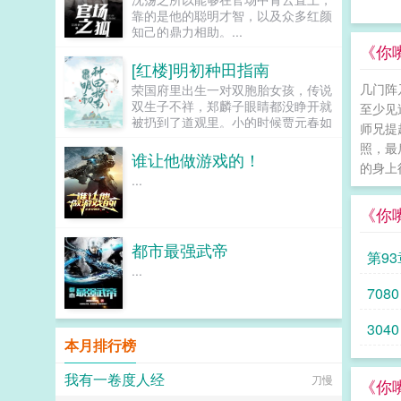
看着面前白裙飘飘表情疑惑的女生，
靠的是他的聪明才智，以及众多红颜
陆晨正色说道虽然忘记原因了，但请
知己的鼎力相助。...
你务必跟我交往！...
《你
[红楼]明初种田指南
几门阵
荣国府里出生一对双胞胎女孩，传说
双生子不祥，郑麟子眼睛都没睁开就
至少见
被扔到了道观里。小的时候贾元春如
师兄提
盆中牡丹，郑麟子如路边狗尾巴草。
照，最
长大后贾元春进入深宫从此战战兢
谁让他做游戏的！
的身上
兢，日夜为家族父母机关算尽。郑麟
...
子开始一点点经营自己的小日子，倒
也过得有滋有味。因为养牛让牛痘提
《你
前出现，因为种棉，引导大家改用飞
梭日子日新月异，但是荣国府却突然
都市最强武帝
凑上来了。麟子别来沾边，你们姓贾
第9
我姓郑，咱们不是一家人。以下是预
...
收在始皇帝面前打败李二凤李二凤这
7080
位靠玄武门继承法上位的千古一帝在
驾崩的时候有人问他愿不愿意去给秦
3040
始皇当太子，如果愿意，就让长孙皇
本月排行榜
后跟着一起去。李世民大喜，摩拳擦
掌准备去做秦二世，还厚脸皮想把贞
我有一卷度人经
观朝的群臣带上。子央，因为经常出
刀慢
《你
车祸得到外号子央的考古系倒霉蛋大