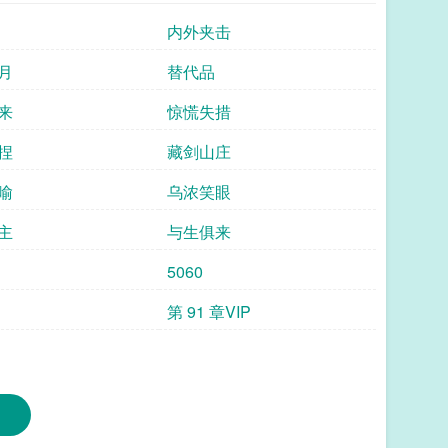
—池鲤剖心泣血，花了几百年的时光，费尽心机才终于
内外夹击
，他想要成为银玉的家人。可银玉只喜欢江裴逸，她的
活一世，他决定再也不对银玉笑了。 师兄你的嘴
月
替代品
来
惊慌失措
捏
藏剑山庄
喻
乌浓笑眼
主
与生俱来
5060
第 91 章VIP