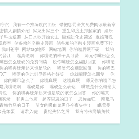
陈宇的
我有一个熟练度的面板
错抱惩罚全文免费阅读最新章
秘密情人剧情介绍
狱龙出狱三个
重生印度土邦起家的
娱乐
子科技逆袭
从口水歌开始女主
巨鲲进化史简述
退婚落魄
观察室
储备粮的辛酸史漫画
储备粮的辛酸史漫画免费下拉
我叫苍宇
网站tag地图
网站地图
你的嘴唇硬不硬
我的
硬的晋江
嘴真硬啊
你嘴硬的样子真可爱
师兄你嘴巴怎么
的嘴巴怎么硬硬的免费阅读
说你嘴硬怎么幽默回复
你嘴硬
你的嘴再硬亲起来也是软的
嘴硬怎么幽默回复
你的嘴巴
TXT
嘴硬的你此刻显得格外好笑
你就嘴硬怎么回复
你
办
你的嘴巴怎么了
你嘴真硬
这嘴真硬
师兄你的嘴巴怎
是我嘴硬啊
嘴硬是你
嘴硬怎么表达
嘴硬是什么概念大
情包
你的嘴再硬亲起来也是软的该怎么回答
你的嘴真
姻实录
和男主他哥一起养崽崽的日子
思你如狂
南瓜马
青梅竹马的日子
苗女的吸血鬼男仆今夜失控！
眠雪曼
金是笨蛋
请君入瓮
贵妃失忆之后
我有特殊蹲墙角技