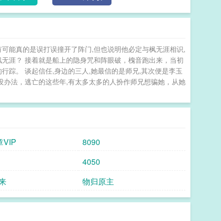
死了。”他触电般收回手，别过脸，“你那师兄没教过你
脸拿出发簪，“过来。”算了，反正她笨得连人都能认
与她被困的那一夜，他佯装不知，任由毒素蔓延全身，
她发现他真的不是她师兄，他该如何。他也没想过，曾
有可能真的是误打误撞开了阵门,但也说明他必定与枫无涯相识,
天，他又该如何。小剧场：甜杏：师兄师兄，你怎么
枫无涯？ 接着就是船上的隐身咒和阵眼破，槐音跑出来，当初
血咽回去）你以为我是什么练气期的废材么？甜杏：
行踪。 谈起信任,身边的三人,她最信的是师兄,其次便是李玉
？你怎么不关心你的未婚夫呢？你看他没有你的关心多
—没办法，逃亡的这些年,有太多太多的人扮作师兄想骗她，从她
徐清来：回来！食用指南：①女主有未婚夫和半个竹
杀预警。②简化版修真等级：练气—筑基—金丹—元婴
喜欢女主的名字，不是随意取的●ｖ●——预收：《以
池鲤只是横亘在她与江裴逸之间的存在。她厌恶池鲤算
他在秘境中，将江裴逸推出去挡住妖兽，害得他经脉寸
章VIP
8090
时她红了眼，崩溃道，“我情愿从未认识过你。”雷劫降
的夫。但当池鲤真的死了，银玉却是本命剑断，道心破
4050
怀念起池鲤的好，比如风雪天他提着一盏小灯等她练剑
来
物归原主
如那天被她恶语相向，他骤然失去血色的脸。一朝重
鲤怎么与上一世相差那么大？银玉狠心自伤，要往他身
一瞥，冷冷地起身避过。银玉想破了脑袋也没想到问题
一剑惊艳四座——薄雪冰冷，池鲤提着一盏小灯，在门