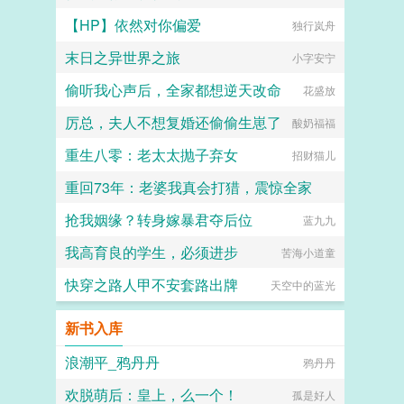
【HP】依然对你偏爱
独行岚舟
末日之异世界之旅
小字安宁
偷听我心声后，全家都想逆天改命
花盛放
厉总，夫人不想复婚还偷偷生崽了
酸奶福福
重生八零：老太太抛子弃女
招财猫儿
重回73年：老婆我真会打猎，震惊全家
抢我姻缘？转身嫁暴君夺后位
豆芽儿公主
蓝九九
我高育良的学生，必须进步
苦海小道童
快穿之路人甲不安套路出牌
天空中的蓝光
新书入库
浪潮平_鸦丹丹
鸦丹丹
欢脱萌后：皇上，么一个！
孤是好人