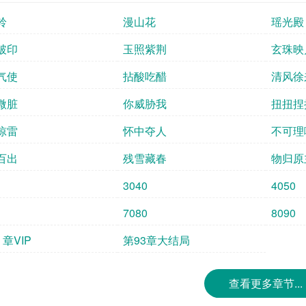
口看着准备出门的她，“阿玉，你要去见谁？”
铃
漫山花
瑶光殿
找到银玉的转世，走到她的面前。他喜欢银玉
心怎么捂也捂不热。池鲤难过得掉了好多小珍珠，重
破印
玉照紫荆
玄珠映
巴怎么硬硬的
气使
拈酸吃醋
清风徐
微脏
你威胁我
扭扭捏
惊雷
怀中夺人
不可理
百出
残雪藏春
物归原
3040
4050
7080
8090
 章VIP
第93章大结局
查看更多章节...