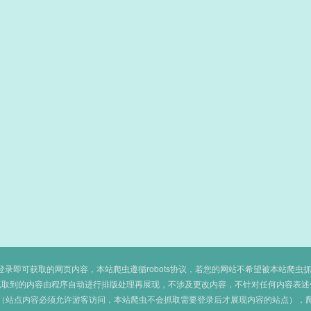
即可获取的网页内容，本站爬虫遵循robots协议，若您的网站不希望被本站爬虫抓取，可
抓取到的内容由程序自动进行排版处理再展现，不涉及更改内容，不针对任何内容表述
（站点内容必须允许游客访问，本站爬虫不会抓取需要登录后才展现内容的站点），