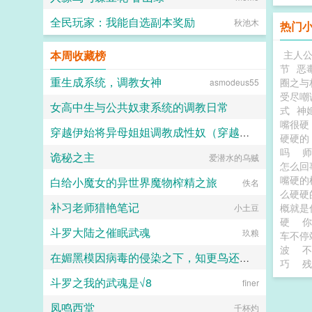
全民玩家：我能自选副本奖励
秋池木
热门
本周收藏榜
主人
节
恶
重生成系统，调教女神
圈之与
asmodeus55
受尽嘲
女高中生与公共奴隶系统的调教日常
式
神
嘴很
穿越伊始将异母姐姐调教成性奴（穿越到异世界把高贵强大的女性征服至胯下）
喵不可言
硬硬
吗
诡秘之主
爱潜水的乌贼
dark
怎么
嘴硬
白给小魔女的异世界魔物榨精之旅
佚名
么硬
补习老师猎艳笔记
概就是
小土豆
硬
斗罗大陆之催眠武魂
玖粮
车不停
波
不
在媚黑模因病毒的侵染之下，知更鸟还是恶堕成了黑爹的媚黑母猪
巧
残
斗罗之我的武魂是√8
人头木321
finer
凤鸣西堂
千杯灼