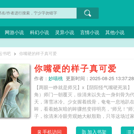
网游小说
科幻小说
灵异小说
言情小说
其他小说
运书吧
>
你嘴硬的样子真可爱
你嘴硬的样子真可爱
作者：
妙喵桃
更新时间：2025-08-25 13:37:28
【两眼一睁就是师兄】x【阴阳怪气嘴硬死装】
角）师门一朝覆灭，徐清来以失去一身剑骨为
天，薄雪冰冷。少女握着残骨，奄奄一息地趴
眸，看着她灰暗的眸骤然变得明亮，“师兄！”
子，徐清来冷眼旁观她大献殷勤，只等这场过
妖鬼的脖子，兴奋地凑上前向他邀功时，风吹
过她手中的剑，反而替她将乱发拨到耳后——
手机访问
加入书架