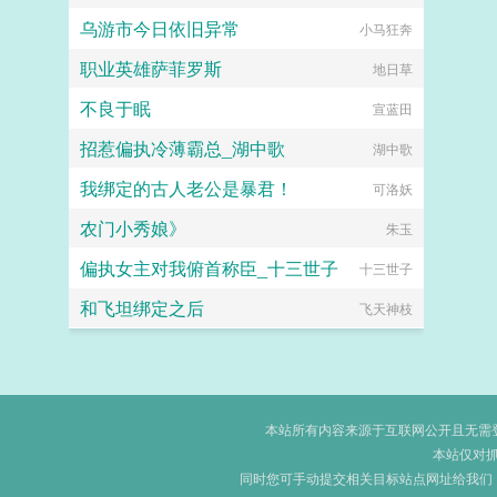
乌游市今日依旧异常
小马狂奔
职业英雄萨菲罗斯
地日草
不良于眠
宣蓝田
招惹偏执冷薄霸总_湖中歌
湖中歌
我绑定的古人老公是暴君！
可洛妖
农门小秀娘》
朱玉
偏执女主对我俯首称臣_十三世子
十三世子
和飞坦绑定之后
飞天神枝
本站所有内容来源于互联网公开且无需登录
本站仅对
同时您可手动提交相关目标站点网址给我们