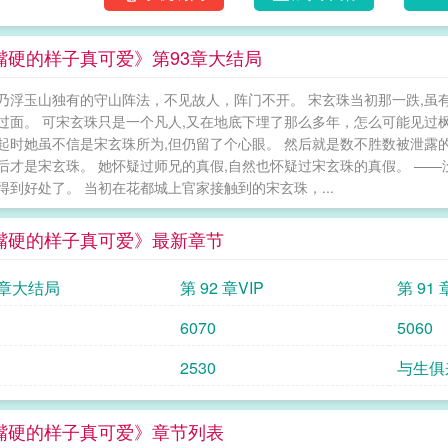
攀关系，也只有笑起来的时候勉强能入眼。“脏
打架要束发么？”余光瞥见她呆在原地，他绷着
嘴硬的样子真可爱》第93章大结局
错，他这样做，也仅是为了拿回剑骨。—于是
只能向她寻求慰藉。只是，他显然没想过，若
乃浮玉山独有的守山阵法，不见故人，阵门不开。 宋玄珠当初那一跌,虽
亲口承诺背着她出嫁的诺言到了该实现的那一
过面。 可宋玄珠只是一个凡人,又在地底下埋了那么多年，怎么可能见过
了？受伤了吗？痛不痛？徐清来：（把嘴里的
起时她虽不信是宋玄珠所为,但仍留了个心眼。 然后就是数不胜数被泄露的
哦……徐清来：（阴阳怪气）你关心我干什么
后才是宋玄珠。 她怀疑过师兄的真假,自然也怀疑过宋玄珠的真假。 —
可怜啊。甜杏：（信以为真）好，我这就去。
得到好处了。 当初在花都城上官家接触到的宋玄珠，...
马，但男主是师兄，纯洁师兄妹情变质，回忆
—出窍，好多都是我编的，不要考究啦～③我很
嘴硬的样子真可爱》最新章节
夫证道失败后》——上一世，对于银玉来说，
计她与她结为道侣，嫌弃他修为低微，更是恨
3章大结局
第 92 章VIP
第 91 
断，再难执剑。“为什么躺在这里的不是你？”彼
下，银玉悟道即将飞升。而池鲤，就是她证道
6070
5060
碎。她开始反反复复地陷入梦魇，一桩一桩地
2530
与生俱
归来，脸色被冻得青白，眼睛仍是清亮的；比
生，她决定对池鲤好一点。—但是这一世的池
上靠，“池鲤，我受伤了，好疼。”池鲤只轻轻
嘴硬的样子真可爱》章节列表
出在哪。直到江裴逸如前世般来桃叶山求学，