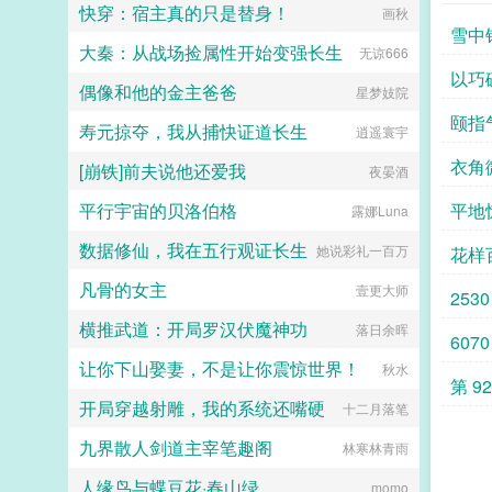
快穿：宿主真的只是替身！
学生。她再次遇到了车祸后，在生死
画秋
一瞬间有人问她愿不愿意去给秦始皇
雪中
大秦：从战场捡属性开始变强长生
当孩子，只要得到始皇帝一句子央，
无谅666
吾家麒麟女的评价就能在现实世界中
以巧
偶像和他的金主爸爸
避开这次死亡。子央当然愿意啊！觉
星梦妓院
得这是天上掉馅饼的好事，哄着秦始
颐指
寿元掠夺，我从捕快证道长生
皇夸自己一句没难度，有嘴就能办。
逍遥寰宇
可是等她到了咸阳发现这事儿还真不
衣角
[崩铁]前夫说他还爱我
好办，因为李世民版本的扶苏简直是
夜晏酒
始皇帝的梦中太子。有了他，所有的
平行宇宙的贝洛伯格
平地
王子公主都是草，只有太子才是宝！
露娜Luna
子央咋办？这地狱难度啊，我身体还
数据修仙，我在五行观证长生
在抢救，急需始皇帝夸我一句啊！子
她说彩礼一百万
花样
央快急死了，但是李二凤也太优秀
凡骨的女主
了。子央李二凤我和你拼了！...
壹更大师
2530
横推武道：开局罗汉伏魔神功
落日余晖
6070
让你下山娶妻，不是让你震惊世界！
秋水
第 92
开局穿越射雕，我的系统还嘴硬
十二月落笔
九界散人剑道主宰笔趣阁
林寒林青雨
人缘鸟与蝶豆花·春山绿
momo