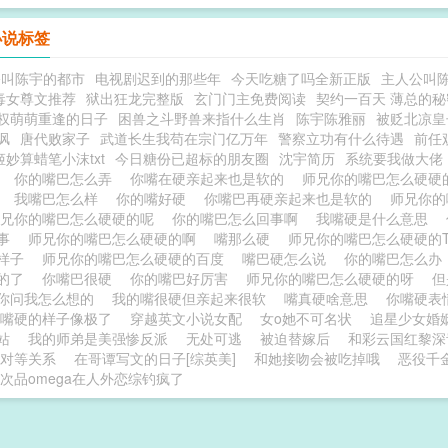
小说标签
公叫陈宇的都市
电视剧迟到的那些年
今天吃糖了吗全新正版
主人公叫
毒女尊文推荐
狱出狂龙完整版
玄门门主免费阅读
契约一百天 薄总的
权萌萌重逢的日子
困兽之斗野兽来指什么生肖
陈宇陈雅丽
被贬北凉皇
讽
唐代败家子
武道长生我苟在宗门亿万年
警察立功有什么待遇
前任
姬妙算蜡笔小沫txt
今日糖份已超标的朋友圈
沈宇简历
系统要我做大佬
硬
你的嘴巴怎么弄
你嘴在硬亲起来也是软的
师兄你的嘴巴怎么硬
的
我嘴巴怎么样
你的嘴好硬
你嘴巴再硬亲起来也是软的
师兄你
师兄你的嘴巴怎么硬硬的呢
你的嘴巴怎么回事啊
我嘴硬是什么意思
回事
师兄你的嘴巴怎么硬硬的啊
嘴那么硬
师兄你的嘴巴怎么硬硬的
的样子
师兄你的嘴巴怎么硬硬的百度
嘴巴硬怎么说
你的嘴巴怎么
硬的了
你嘴巴很硬
你的嘴巴好厉害
师兄你的嘴巴怎么硬硬的呀
但
你问我怎么想的
我的嘴很硬但亲起来很软
嘴真硬啥意思
你嘴硬表
你嘴硬的样子像极了
穿越英文小说女配
女o她不可名状
追星少女婚
站
我的师弟是美强惨反派
无处可逃
被迫替嫁后
和彩云国红黎深
对等关系
在哥谭写文的日子[综英美]
和她接吻会被吃掉哦
恶役千
次品omega在人外恋综钓疯了