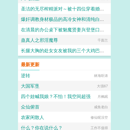
圣洁的无尽榨精派对～被十四位穿着婚纱的舰娘新娘们在教堂内献上身体的集体婚礼～
爆奸调教身材极品的高冷女神和清纯白袜甜妹留学生，射满她们的鞋柜里的高跟鞋和小皮鞋
火锅气候
在清晨的办公桌下被魅魔贤妻兴登堡口交，夜晚在宴会厅角落的鞋交
ni1l
蛊真人之邪淫魔尊
火锅气候
千面兰
长腿大胸的处女女友被我的三个大鸡巴室友轮番调教，狠狠灌精直到怀孕
158330
最新更新
逆转
林海听涛
大国军垦
大强67
四个娃喊我娘？不怕！我空间超强
月枫眠
众仙俯首
咸鱼老白
农家闲散人
修仙呢没空
什么？你在说什么？
工作不值得