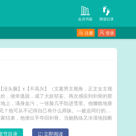
会员书架
阅读记录
注册
登录
【没头脑】x【不高兴】（文案男主视角，正文女主视
代价，侥幸逃脱，成了大妖邬妄。再次感应到剑骨的那
在地上，满身血污，一张脸几乎陷进雪里。他懒散地垂
师兄？他可从不记得自己有什么师妹。—被迫同行的日
家家结束，他便出手夺回剑骨。当她熟练又冷漠地扭断
动她的发，她眉眼弯弯，眼睛又黑又亮，徐清来没有接
她这人胆子很大、不知死活，自以为是地跳到他面前乱
章节目录
立即阅读