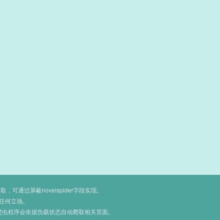
通过屏蔽novelspider字段实现。
任何立场。
爬虫程序会依据负载状态自动爬取相关页面。