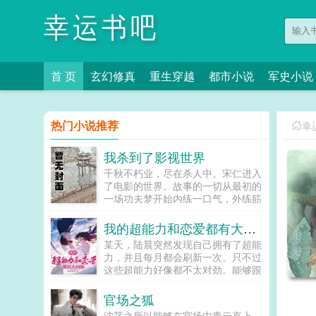
幸运书吧
首 页
玄幻修真
重生穿越
都市小说
军史小说
热门小说推荐
幸
我杀到了影视世界
千秋不朽业，尽在杀人中。宋仁进入
了电影的世界。故事的一切从最初的
一场功夫梦开始内练一口气，外练筋
骨皮。我叫宋仁，杀身成仁说的正是
在下。没错，我是一个好人，反正我
我的超能力和恋爱都有大问题
是这么觉得的。...
某天，陆晨突然发现自己拥有了超能
力，并且每月都会刷新一次。只不过
这些超能力好像都不太对劲。能够跟
动物交流，但动物的智商不会因此提
高可以暂停时间，但自己也会被暂停
官场之狐
能够预知未来，但很快就会忘记所以
沈荡之所以能够在官场中青云直上，