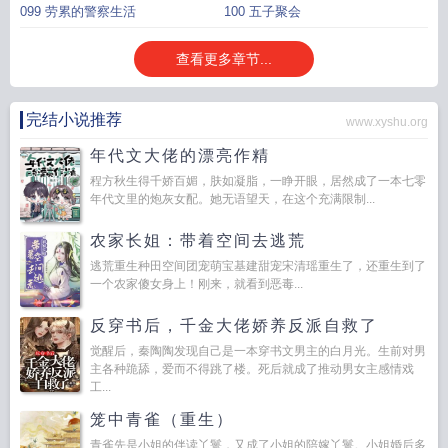
099 劳累的警察生活
100 五子聚会
查看更多章节...
完结小说推荐
www.xyshu.org
年代文大佬的漂亮作精
程方秋生得千娇百媚，肤如凝脂，一睁开眼，居然成了一本七零
年代文里的炮灰女配。她无语望天，在这个充满限制...
农家长姐：带着空间去逃荒
逃荒重生种田空间团宠萌宝基建甜宠宋清瑶重生了，还重生到了
一个农家傻女身上！刚来，就看到恶毒...
反穿书后，千金大佬娇养反派自救了
觉醒后，秦陶陶发现自己是一本穿书文男主的白月光。生前对男
主各种跪舔，爱而不得跳了楼。死后就成了推动男女主感情戏
工...
笼中青雀（重生）
青雀先是小姐的伴读丫鬟，又成了小姐的陪嫁丫鬟。小姐婚后多