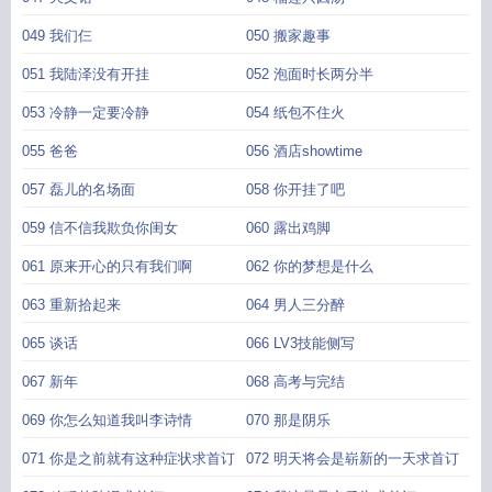
049 我们仨
050 搬家趣事
051 我陆泽没有开挂
052 泡面时长两分半
053 冷静一定要冷静
054 纸包不住火
055 爸爸
056 酒店showtime
057 磊儿的名场面
058 你开挂了吧
059 信不信我欺负你闺女
060 露出鸡脚
061 原来开心的只有我们啊
062 你的梦想是什么
063 重新拾起来
064 男人三分醉
065 谈话
066 LV3技能侧写
067 新年
068 高考与完结
069 你怎么知道我叫李诗情
070 那是阴乐
071 你是之前就有这种症状求首订
072 明天将会是崭新的一天求首订