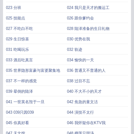
023 分班
024 我只是天才的搬运工
025 技能点
026 跟你爹约会
027 不吃白不吃
028 陆泽准备的生日礼物
029 生日惊喜
030 优势在我
031 吃喝玩乐
032 轨迹
033 酒后吐真言
034 愉快的一天
035 世界隐形富豪与富婆聚集地
036 普通又不普通的人
037 不一样的感觉
038 过目不忘
039 晕倒的陆泽
040 不大不小的天才
041 一世英名毁于一旦
042 焦急的童文洁
043 039只因039
044 演技不太行
045 你真好看
046 我怀疑你在KTV我
047 天文馆
048 榴莲只因汤