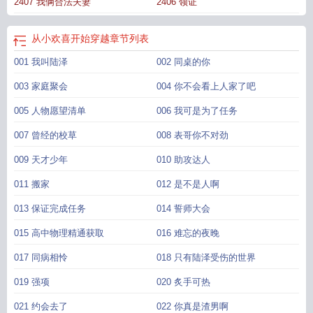
2407 我俩合法夫妻
2406 领证
从小欢喜开始穿越
章节列表
001 我叫陆泽
002 同桌的你
003 家庭聚会
004 你不会看上人家了吧
005 人物愿望清单
006 我可是为了任务
007 曾经的校草
008 表哥你不对劲
009 天才少年
010 助攻达人
011 搬家
012 是不是人啊
013 保证完成任务
014 誓师大会
015 高中物理精通获取
016 难忘的夜晚
017 同病相怜
018 只有陆泽受伤的世界
019 强项
020 炙手可热
021 约会去了
022 你真是渣男啊