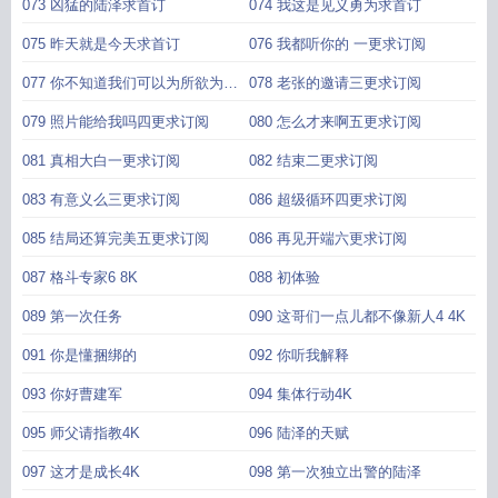
073 凶猛的陆泽求首订
074 我这是见义勇为求首订
075 昨天就是今天求首订
076 我都听你的 一更求订阅
077 你不知道我们可以为所欲为吗
078 老张的邀请三更求订阅
二更求订阅
079 照片能给我吗四更求订阅
080 怎么才来啊五更求订阅
081 真相大白一更求订阅
082 结束二更求订阅
083 有意义么三更求订阅
086 超级循环四更求订阅
085 结局还算完美五更求订阅
086 再见开端六更求订阅
087 格斗专家6 8K
088 初体验
089 第一次任务
090 这哥们一点儿都不像新人4 4K
091 你是懂捆绑的
092 你听我解释
093 你好曹建军
094 集体行动4K
095 师父请指教4K
096 陆泽的天赋
097 这才是成长4K
098 第一次独立出警的陆泽