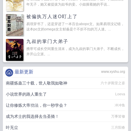
年无子，她又被提拔为姑爷的妾。小姐握着她的手说...
被偏执万人迷O盯上了
易璟穿书了，还是穿进了一本百合abopo文。如果易璟没记错，
这本po文的omega女主郁淼是个不折不扣的万人迷。...
九叔的掌门大弟子
携带可成长空间重生清末，成为九叔的掌门大弟子。不断成长，
并开山立派。...
最新更新
www.xyshu.org
南疆炼蛊三十载，世人敬我如敬神
六十岁殿堂之姿
小说世界的路人重生了
Loeva
让你修炼大帝功法，你一秒学会？
冲冲鱼
成为术士的我选择去当圣骑！
万事皆修
叶无尘
三月阳春