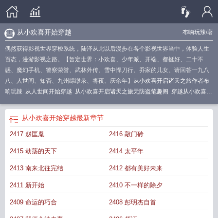
从小欢喜开始穿越
布响玩辣
/著
偶然获得影视世界穿梭系统，陆泽从此以后漫步在各个影视世界当中，体验人生
百态，漫游影视之路。【暂定世界：小欢喜、少年派、开端、都挺好、二十不
惑、魔幻手机、警察荣誉、武林外传、雪中悍刀行、乔家的儿女、请回答一九八
八、人世间、知否、九州缥缈录、将夜、庆余年】
从小欢喜开启诸天之旅作者布
响玩辣
从人世间开始穿越
从小欢喜开启诸天之旅无防盗笔趣阁
穿越从小欢喜开
始
从小欢喜开始穿越
从小欢喜开启诸天之旅笔趣阁
从小欢喜开始的职场生
活
从小欢喜开启诸天之旅 布响玩辣
从小欢喜开启诸天之旅免费读
从小欢喜开
从小欢喜开始穿越
最新章节
启诸天之旅无错版
从小欢喜开启诸天之旅TXT
从小欢喜开启诸天之旅txt校对
2417 赵匡胤
2416 敲门砖
版
国剧系列从小欢喜开始
国剧系列从小欢喜开始全本免费
从小欢喜开启诸天之
旅无删减
从小欢喜开启诸天之旅笔趣趣阁
从小欢喜开启诸天之旅txt
从小欢喜开
2415 动荡的天下
2414 太平年
启诸天之旅无防盗
从小欢喜开启诸天之旅 第989章
国剧系列从小欢喜开始免
费
国产剧从小欢喜开始
诸天从小欢喜开始
诸天从小欢喜当爹开始
影视世界从
2413 南来北往完结
2412 都有美好未来
小舍得开始
从小欢喜开启诸天之旅起点中文网
国剧系列从小欢喜开始第八区
从
2411 新开始
2410 不一样的除夕
小欢喜开启诸天之旅免费阅读
从小欢喜开始穿越的
诸天从四合院启航
从小欢喜
开始签到
穿越从小欢喜
从小欢喜开始的都市生活
从小欢喜开启诸天之旅起点
2409 命运的巧合
2408 彭明杰自首