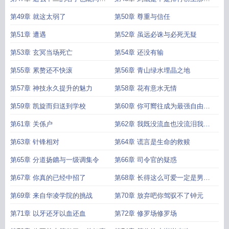
同姓
玄冥
第49章 就这太弱了
第50章 尊重与信任
第51章 遭遇
第52章 虽远必诛与必死无疑
第53章 玄冥当场死亡
第54章 还没有输
第55章 累赘还不快滚
第56章 青山绿水埋晶之地
第57章 神技永久提升的魅力
第58章 花有意水无情
第59章 凯旋而归送到学校
第60章 你可嚮往成为最强自由人
我8
第61章 关係户
第62章 我既没流血也没流泪我只
想走
第63章 针锋相对
第64章 谎言是生命的救赎
第65章 分道扬鑣与一级调集令
第66章 司令官的疑惑
第67章 你真的已经中招了
第68章 长得这么可爱一定是男孩
子啊
第69章 来自华凌学院的挑战
第70章 放弃吧你驾驭不了钟元
第71章 以牙还牙以血还血
第72章 修罗场修罗场