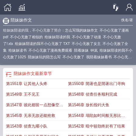
陪妹妹作文
佚名
/著
给妹妹陪读的我，不小心无敌了简介：
怎么写我的妹妹作文
不小心无敌了漫画
pdf
不小心无敌了相似的
给妹妹陪读的我
不小心无敌了动漫
不小心无敌
了!.xtx
给妹妹陪读的我不小心无敌了 TXT
不小心无敌了女主
不小心无敌了全
集
给妹妹读书
不小心无敌了漫画免费观看
陪着妹妹
钟岚
给妹妹陪读的我不小
心无敌了1025
陪妹妹玩的陪怎么写
不小心无敌了
我陪着妹妹看书
不小心无敌
了短剧
不小心无敌了钟元的
陪伴妹妹作文
给妹妹辅导作业的照片
不小心无敌
了钟元
不小心无敌了百度百科
陪妹妹作文
不小心无敌了漫画无广告
不小心无
陪妹妹作文
最新章节
敌了漫画
陪妹妹的陪怎么写
给妹妹陪读的我不小心无敌了
给妹妹陪读的我不小
第1551章 让其他人头疼
第1550章 閒著也是閒著出门寻狗
心无敌了漫画男主钟元喜欢谁
我给妹妹辅导作业
给妹妹陪读的我不小心无敌了
TXT
不小心无敌了百度网
给我妹妹读书
给妹妹陪读的我不小心无敌了一口气看
第1549章 王不见王
第1548章 侦查任务顺利完成
完
给妹妹陪读的我不小心无敌了漫画免费阅读全文无弹窗
不小心无敌了断末无
铭
陪自己妹妹
陪妹妹读书日记
陪妹妹用英语怎么说
给妹妹陪读的我不小心无
第1547章 彼此都留一点想像空间
第1546章 放长线钓大鱼
敌了动漫
不小心无敌了(哥哥凶猛)
不好吗
第1545章 无亲无故还能抢救
第1544章 塌陷如时间般无形比死
亡更加寂静
第1543章 侦查九曜小队
第1542章 暗中较劲终於有了结果