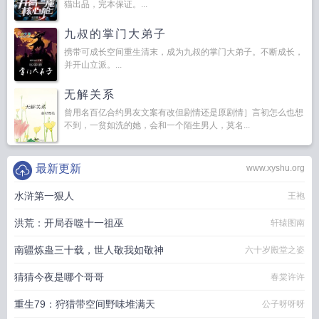
猫出品，完本保证。...
九叔的掌门大弟子
携带可成长空间重生清末，成为九叔的掌门大弟子。不断成长，
并开山立派。...
无解关系
曾用名百亿合约男友文案有改但剧情还是原剧情］言初怎么也想
不到，一贫如洗的她，会和一个陌生男人，莫名...
最新更新
www.xyshu.org
水浒第一狠人
王袍
洪荒：开局吞噬十一祖巫
轩辕图南
南疆炼蛊三十载，世人敬我如敬神
六十岁殿堂之姿
猜猜今夜是哪个哥哥
春棠许许
重生79：狩猎带空间野味堆满天
公子呀呀呀