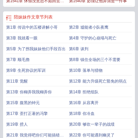
第1541章 休假没意思不如回去上
第1540章 必须让他弄清楚一件事
班
陪妹妹作文
章节列表
第1章 传说中的五楼讲解小哥
第2章 墟能者小队夜鹰
第3章 我就看一眼
第4章 守护的心崩塌与死亡
第5章 为了拐我妹妹他们手段百出
第6章 谈判
第7章 顺毛擼
第8章 镇住全场的三个不需要
第9章 生死协议的军训
第10章 落单与猎物
第11章 觉醒
第12章 能力升级死亡豁免的弱点
第13章 你糊弄我我糊弄你
第14章 拒绝组队
第15章 腹黑的钟元
第16章 从容离开
第17章 歪打正著的冯擎
第18章 你冷血
第19章 捞人
第20章 够吹一辈子的战绩
第21章 我觉得吧你们可能搞错了
第22章 你可能遇到幽灵了