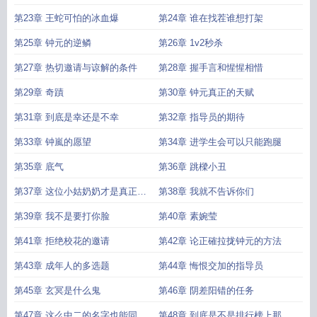
什么
第23章 王蛇可怕的冰血爆
第24章 谁在找茬谁想打架
第25章 钟元的逆鳞
第26章 1v2秒杀
第27章 热切邀请与谅解的条件
第28章 握手言和惺惺相惜
第29章 奇蹟
第30章 钟元真正的天赋
第31章 到底是幸还是不幸
第32章 指导员的期待
第33章 钟嵐的愿望
第34章 进学生会可以只能跑腿
第35章 底气
第36章 跳樑小丑
第37章 这位小姑奶奶才是真正的
第38章 我就不告诉你们
心狠手辣
第39章 我不是要打你脸
第40章 素婉莹
第41章 拒绝校花的邀请
第42章 论正確拉拢钟元的方法
第43章 成年人的多选题
第44章 悔恨交加的指导员
第45章 玄冥是什么鬼
第46章 阴差阳错的任务
第47章 这么中二的名字也能同名
第48章 到底是不是排行榜上那个