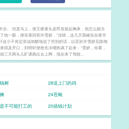
半步。 但是马上，便又硬著头皮昂首挺起胸来，他怎么能当
了他一眼，便笑著回答许雪妍，“没错，这几天我確实在夜市
明轩这小子肯定添油加醋地说了些別的话，以至於许雪妍见陈翊
来得及开口，刘明轩便抢先冷嘲热讽了起来：“雪妍，你看，
三天两头儿旷课跑出去上网，现在来了驾校...
摇钱树
28送上门的鸡
地摊
24苍蝇
工是不可能打工的
20搞钱计划