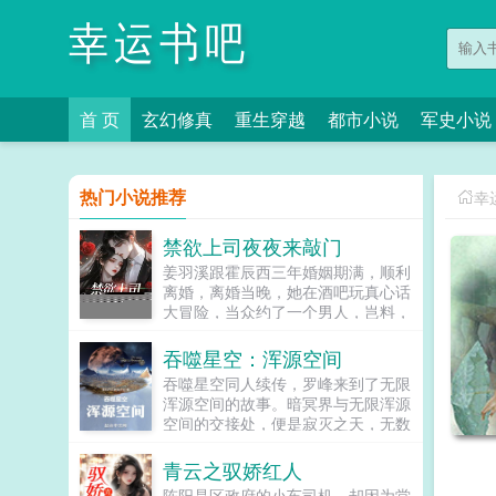
幸运书吧
首 页
玄幻修真
重生穿越
都市小说
军史小说
热门小说推荐
幸
禁欲上司夜夜来敲门
姜羽溪跟霍辰西三年婚姻期满，顺利
离婚，离婚当晚，她在酒吧玩真心话
大冒险，当众约了一个男人，岂料，
那个男人竟然是她的顶头上司，而且
还是刚跟她离婚的前夫！前夫当面阴
吞噬星空：浑源空间
阳她将心思好好放在工作上，没必要
吞噬星空同人续传，罗峰来到了无限
背后搞小动作。然后转身背地里打电
浑源空间的故事。暗冥界与无限浑源
话约她吃饭。姜羽溪反手就将霍辰西
空间的交接处，便是寂灭之天，无数
拉进黑名单，她尽职尽责做着自己的
源世界都会缓慢飘向寂灭之天，最终
工作，传言霍辰西当初是为了白月光
消散毁灭，而也只有领主级浑源生
青云之驭娇红人
出国，现在每天粘着她是怎么回事？
命，才能够抵挡‘寂灭之天’的灭绝之
姜羽溪一直小心隐瞒着自己的身份，
陈阳是区政府的小车司机，却因为堂