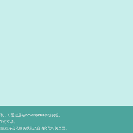
通过屏蔽novelspider字段实现。
任何立场。
爬虫程序会依据负载状态自动爬取相关页面。