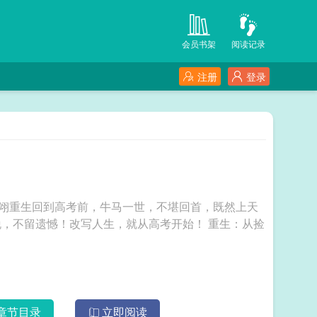
会员书架
阅读记录
注册
登录
陈翊重生回到高考前，牛马一世，不堪回首，既然上天
留遗憾！改写人生，就从高考开始！ 重生：从捡
章节目录
立即阅读