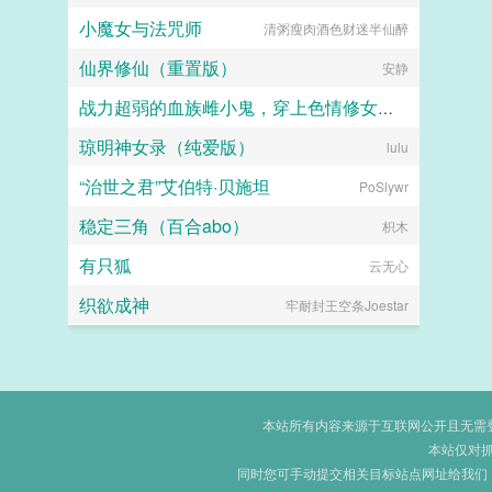
小魔女与法咒师
清粥瘦肉酒色财迷半仙醉
仙界修仙（重置版）
安静
战力超弱的血族雌小鬼，穿上色情修女服潜入教会后，轻易白给，惨遭触手捕获寄生沦为榨取血脉的杂鱼肉便器
琼明神女录（纯爱版）
西琳
lulu
“治世之君”艾伯特·贝施坦
PoSlywr
稳定三角（百合abo）
枳木
有只狐
云无心
织欲成神
牢耐封王空条Joestar
本站所有内容来源于互联网公开且无需登录
本站仅对
同时您可手动提交相关目标站点网址给我们