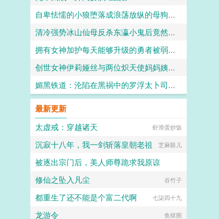
自卑怯懦的小狼堕落成浪荡放纵的母狗一共需要多久？用快感洗刷掉一切自我和人格吧～
清冷强势冰山仙母反杀东瀛小鬼后竟然要用窑姐都甘拜下风的潮喷白丝足穴来惩戒我？（无绿改）
竹子
拥有女神加护每天能够升级的勇者被弱小却点满了吸取能力的魅魔当成自助等级提取机器饲养
kkkcccc
创世女神伊莉娅丝与两位炽天使妈妈姨妈一起输给勇者的肉棒，神国沦陷成为新神王的永世肉便器
TZT
媚黑铁道：沦陷在黑祸中的罗浮太卜司肉媚地狱·符玄篇
愛と税のために
七七七
最新更新
太虚戒：穿越诸天
虾滑蛋炒饭
沉寂十八年，我一剑斩落皇朝老祖
芝麻眼儿
被逐出宗门后，美人师尊跪求我原谅
修仙之坠入凡尘
苗苗这小妞儿
谷竹子
都重生了还不能是个富二代啊
七柒四十九
龙游令
鱼狱圄