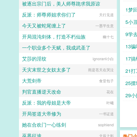
被逐出宗门后，美人师尊跪求我原谅
天下第一修仙宗门师父师父，咱们宗
1梦
门为什么号称天下第一修仙宗门啊？
反派：师尊师姐求你们了
苗苗这小妞儿
天行见道
可能因为人多？重开二周目的方羡鱼
面带慈祥地看着一众自我pua能力良
5小
今天又被蛇尾缠上了
一墨平生意
好的韭菜（划掉）玩家，心满意足，
决定带着玩家在修仙界开始乱杀。小
9学
开局混沌剑体，打造不朽仙族
幽十七
萌新看了眼实时在线人数5oo万，迷
茫地挠了挠头。你管一个至少五百万
13
一个职业多个天赋，我成武圣了
人的组织叫修仙宗门？书友群
974199522（群里有角色表可以填
艾莎的淫纹
17
夜阑我听风吹雨
ignorant小白
欢迎大家来玩哦）...
天灾末世之女奴太多了
雨是苍天在哭泣
21
大荒剑帝
食堂包子
25
判官直播逆天改命
花在
29
反派：我的母姐是大帝
叶曦
开局签道大帝修为
一书证道
她在合欢门一心练剑
sophiend
巫界征途
热门
北辰之影