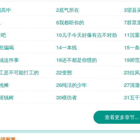
回高中
2底气所在
3望县
丑
6我都听你的
7群眾
去吧
10儿子今天好像有点不对劲
11沉
骗吃骗喝
14一本线
15一
搞钱这件事
18还不都是你惯的
19师
打工是不可能打工的
22变態
23拉
摆地摊
26纯洁的少年
27清
小摇钱树
30模仿者
31五
查看更多章节...
小说标签