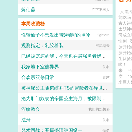
炼仙鼎
在下不求人
人道
能吃吗
本周收藏榜
古人诗
太阴神
性转仙子不想发出“哦齁齁”的呻吟
司成立
fightore
快剑
观测指定：乳胶着装
河流逝去
漏开
漏开
已经被宠坏的我，今天也在最强勇者妈妈和猫耳兽王姐姐的温柔溺爱下射精
生从捡
啦！
我家地下室连异界
狗村正
佚名
来
当
度
1
合欢宗双修日常
青慈
米巨人
被神秘公主裙束缚并TS的冒险者在异世界的色色奇遇故事
沦为肛门奴隶的帝国公主海月，被限制高潮后终于爱上性交被调教成性爱母狗还要被带出门？
代号穿山甲
淫纹教会
我们的幻想乡
旅人1969
法舟
佚名
咒术回战：开局扮演继国缘一
佚名