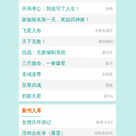
开局考公：我改写了人生！
饼师
家族除名第一天，奖励武神躯！
飞星入命
他们都叫我亚瑟王
大梦未成空
天下无敌！
乘风御剑
抗战：无敌编制系统
梁启文
三尺微命，一拳爆星
猿子
圣域道尊
玄阳星
至尊武魂
墨扬
邪眼天君
浪子q
新书入库
女佣兵环游记
勤务小兵2
淫肉合欢录（重置）
想吃鱼的鸟