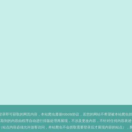
即可获取的网页内容，本站爬虫遵循robots协议，若您的网站不希望被本站爬虫抓取，可
抓取到的内容由程序自动进行排版处理再展现，不涉及更改内容，不针对任何内容表述
（站点内容必须允许游客访问，本站爬虫不会抓取需要登录后才展现内容的站点），