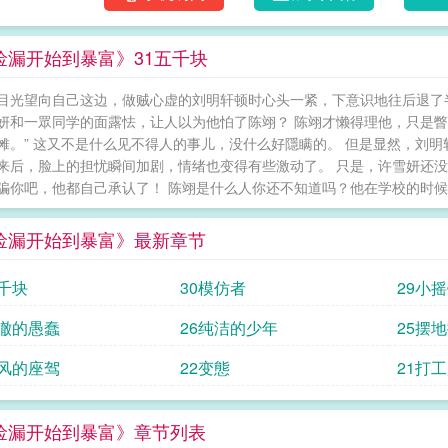
捡漏开始到暴富》31五千块
目光望向自己这边，做贼心虚的刘明轩顿时心头一紧，下意识地往后退了
妍和一眾同学的面露怯，让人以为他怕了陈翊？ 陈翊才懒得理他，只是瞥
摊。” 这又不是什么见不得人的事儿，没什么好隱瞒的。 但是显然，刘
来后，脸上的担忧瞬间加剧，情绪也变得有些激动了。 只是，许雪妍还没
骗你吧，他都自己承认了！ 陈翊是什么人你还不知道吗？他在学校的时候就
捡漏开始到暴富》最新章节
五千块
30模仿者
29小
清澈的愚蠢
26纯洁的少年
25摆
拉风的座驾
22变態
21打
捡漏开始到暴富》章节列表