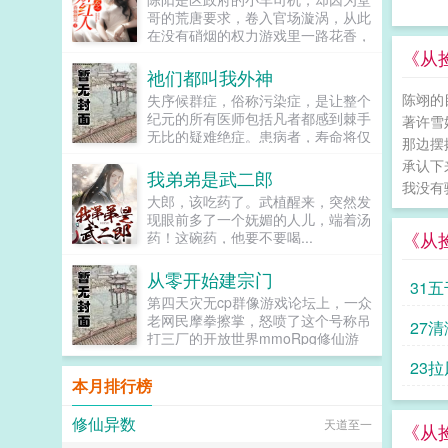
力。在寂灭之天内，有一根‘天渊
直到某天夜里，霍辰西将她抵在角
哥的荒唐要求，卷入官场漩涡，从此
柱’（时空轴心），其内部名为浑源
落，叫出了她以前的名字，老婆，我
在没有硝烟的权力游戏里一路花香，
天渊（也称为太初之地），外表看着
们复婚好不好？...
平步青云。...
《从
其实是一根巨大无边的柱子，上面雕
祂们都叫我外神
刻着深奥无比的‘空间禁忌’与‘时间禁
忌’，交汇形成了‘时空禁忌’，这是‘天
陈翊的
失序候群症，俗称污染症，是让整个
渊柱’支撑的关键所在。然而，覆灭
纪元的所有医师包括凡者都感到棘手
著许雪
是世界的终点，轮回是世界的本质，
无比的疑难绝症。患病者，寿命将仅
那边摆
有始有终，终而又始，为轮回，世界
余下一年，在红月诡雾笼罩之下，他
承认下
的轮回之外，为极！...
们无一例外地蜕变为扭曲怪物，沦为
我弟弟是武二郎
我没有
污祟的帮凶，天灾的眷属以及盘踞于
大郎，该吃药了。武植醒来，突然发
此世之外的邪神任采任撷的信仰源
现眼前多了一个妩媚的人儿，端着汤
泉。病原因未知。病时间未知。传染
《从
药！这碗药，他要不要喝...
度极高。治疗方法无。病患危险程度
sss。如见到该症群患者，请立即向
从零开始建宗门
秩序部门汇报其行踪，我们将第一时
31
间赶到现场将其击毙保证群众安全，
第四天灾无cp群像游戏论坛上，一众
对于举报成功者，我们颁五金币以资
老网民摩拳擦掌，怒喷了这个号称吊
27
嘉奖。于是第二天，秩序局门口多出
打三厂的开放世界mmoRpg修仙游
一位自告奋勇的失序者。里亚克尔查
戏十洲记数日，哪知开服一看三厂和
23
先生，我实名举报我自己，申请批
它比起来还真特么是弟弟！那波澜壮
本月排行榜
准！怎么又是你！你非得每天来这里
阔的异世天地，海内十洲海外三岛，
自打卡一次吗！！？...
宏大到令人头晕目眩的地图。瑰丽的
修仙异数
天道至一
仙侠神话，神仙鬼怪异兽妖魔还有一
《从
个饱含无数玩家心血从零建立起来的