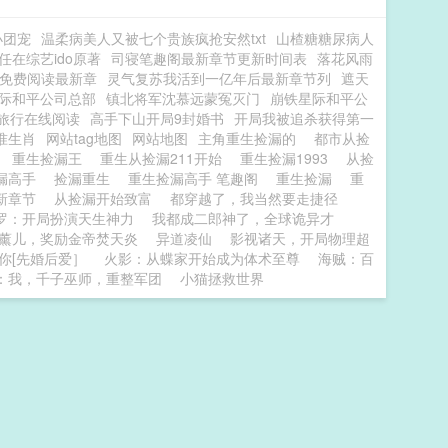
小团宠
温柔病美人又被七个贵族疯抢安然txt
山楂糖糖尿病人
任在综艺ido原著
司寝笔趣阁最新章节更新时间表
落花风雨
免费阅读最新章
灵气复苏我活到一亿年后最新章节列
遮天
际和平公司总部
镇北将军沈慕远蒙冤灭门
崩铁星际和平公
旅行在线阅读
高手下山开局9封婚书
开局我被追杀获得第一
准生肖
网站tag地图
网站地图
主角重生捡漏的
都市从捡
始
重生捡漏王
重生从捡漏211开始
重生捡漏1993
从捡
漏高手
捡漏重生
重生捡漏高手 笔趣阁
重生捡漏
重
最新章节
从捡漏开始致富
都穿越了，我当然要走捷径
罗：开局扮演天生神力
我都成二郎神了，全球诡异才
薰儿，奖励金帝焚天炎
异道凌仙
影视诸天，开局物理超
你[先婚后爱］
火影：从蝶家开始成为体术至尊
海贼：百
：我，千子巫师，重整军团
小猫拯救世界