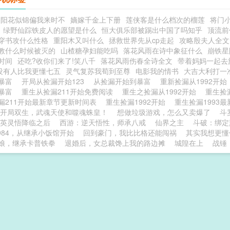
洛阳花似锦偏我来时不
嫡嫁千金上下册
莲侠客是什么档次的榴莲
将门
绿野仙踪铁皮人的愿望是什么
恒大俱乐部被踢出中国了吗知乎
顶流前
穿书攻什么性格
重阳木又叫什么
拯救世界先从cp走起
攻略殷夫人全文
教什么时候被灭的
山楂糖孕妇能吃吗
落花风雨在诗中象征什么
崩铁星
时间
还吃?收你们来了!笑八千
落花风雨伤春全诗全文
带着妈妈一起去
没有人比我更懂七五
灵气复苏我荀到至尊
电影我的情书
大吉大利打一
始暴富
开局从捡漏开始123
从捡漏开始到暴富
重新捡漏从1992开
始暴富
重生从捡漏211开始免费阅读
重生之捡漏从1992开始
重生捡
漏211开始最新章节更新时间表
重生捡漏1992开始
重生捡漏1993
开局双生，武魂天使和噬魂蛛皇！
想做垃圾游戏，怎么又卖爆了
斗
英灵悟降临之后
西游：逆天悟性，师承八戒
仙界之主
斗破：绑定
984，从继承小饭馆开始
回到豪门，我比比格还能闯祸
其实我想更懂
娘，继承卡普铁拳
退婚后，女总裁馋上我的路边摊
城隍在上
战锤