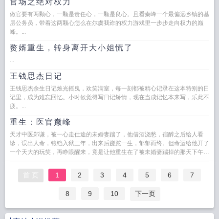
官场之绝对权力
做官要有两颗心，一颗是责任心，一颗是良心。且看秦峰一个最偏远乡镇的基
层公务员，带着这两颗心怎么在尔虞我诈的权力游戏里一步步走向权力的巅
峰。...
赘婿重生，转身离开大小姐慌了
...
王钱思杰日记
王钱思杰余生日记烛光摇曳，欢笑满室，每一刻都被精心记录在这本特别的日
记里，成为难忘回忆。小时候觉得写日记矫情，现在当成记忆本来写，乐此不
疲。...
重生：医官巅峰
天才中医郑谦，被一心走仕途的未婚妻踹了，他借酒浇愁，宿醉之后给人看
诊，误出人命，锒铛入狱三年，出来后蹉跎一生，郁郁而终。但命运给他开了
一个天大的玩笑，再睁眼醒来，竟是让他重生在了被未婚妻踹掉的那天下午。
这一世，他不再因未婚妻而伤...
首 页
1
2
3
4
5
6
7
8
9
10
下一页