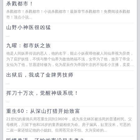
杀戮都市！
杀戮都市！杀戮都市！小说杀戮都市！最新章节杀戮都市！免费阅读杀戮都
市！顶点小说...
山野小神医很凶猛
...
九曜：都市妖之族
他是人间妖界传说的恶人，他的名字，能止小妖夜啼他被人间仙界视为异类，
为了庇护妖怪，不惧与整个仙界为敌他艳福不浅，女帝为了他，放弃了帝业，
女仙为了他，甘愿逆转修为，化为星辰作为帝国中京的不知名小主播，卖卖
货，涨涨粉，收留一...
出狱后，我成了金牌男技师
...
挥刀十万次，觉醒神级系统！
...
重生60：从深山打猎开始致富
21世纪的雇佣兵周苍重生回到1960年，成为东北林区被冻死的普通村民。父
母横死，只留下他和16岁的童养媳相依为命。房子漏风，缸里没米，可恶的
二叔一家还惦记他的小媳妇。但周苍完全不怕。大兴安岭的...