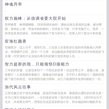
神魂丹帝
...
权力巅峰：从借调省委大院开始
恩师被查，树倒猢狲散，28岁的镇长杨剑，濒临在政坛悬崖的边缘。被动离
婚，墙倒众人推，穷途末路的杨剑，无惧各方刁难，只求无愧于心。然而，一
纸突如其来的调令，却将杨剑推向了权力的中心，也卷入到了政治斗争的暴风
眼。朝堂之上，如...
宦海红颜香
结婚前夕，恋人分手，领导打压，人生跌入谷底初涉仕途的何强备感人间寒
凉。绝望躺平之际，因为一个义举，命运触底反弹斩获巨奖仕途开卦桃花纷飞
且看一代官场奇才从乡镇办事员到封疆大吏的奇妙人生。...
智力超群的我，只能领悟D级能力
三年前的穿越，让徐也来到了一个陌生的世界！在这世界之中，虚魔入侵，虚
兽横行！人类则拥有着能力，能够成为狩虚者，为守护人类而战斗！偶然间觉
醒了能力的徐也，却发现因为能力限制，自己只能领悟并使用D级能力！但他
却并不气馁，反倒是将手中的D...
加代风云往事
让世纪贼王张子强无体佩服，跟崩牙驹称兄道弟，暴揍黑白通吃的向家兄弟！
作为江湖天花板的加代，一生到底多传奇？加代原名任家忠，1963年出生于
北京，外表斯文帅气，用现在话说妥妥的奶油小生，和京城战神白晓航齐名，
帅不过加代，俏不过白航，说...