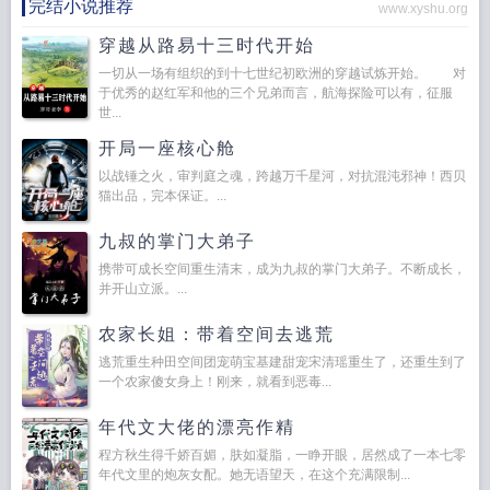
完结小说推荐
www.xyshu.org
穿越从路易十三时代开始
一切从一场有组织的到十七世纪初欧洲的穿越试炼开始。 对
于优秀的赵红军和他的三个兄弟而言，航海探险可以有，征服
世...
开局一座核心舱
以战锤之火，审判庭之魂，跨越万千星河，对抗混沌邪神！西贝
猫出品，完本保证。...
九叔的掌门大弟子
携带可成长空间重生清末，成为九叔的掌门大弟子。不断成长，
并开山立派。...
农家长姐：带着空间去逃荒
逃荒重生种田空间团宠萌宝基建甜宠宋清瑶重生了，还重生到了
一个农家傻女身上！刚来，就看到恶毒...
年代文大佬的漂亮作精
程方秋生得千娇百媚，肤如凝脂，一睁开眼，居然成了一本七零
年代文里的炮灰女配。她无语望天，在这个充满限制...