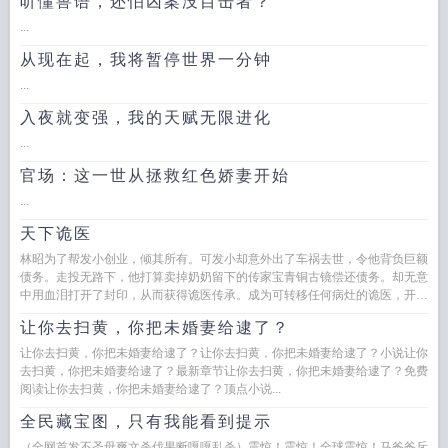
听懂兽语，还怕凶案没目击者？
...
从现在起，我将暂停世界一分钟
...
入夜就变强，我的天赋无限进化
...
官场：这一世从拯救红色娇妻开始
...
天下诡医
林昭为了帮发小创业，倾其所有。可发小却意外出了车祸去世，令他背负巨额
债务。走投无路下，他打算卖掉奶奶留下的传家宝青铜古镜偿还债务。却无意
中用血泪打开了封印，从而获得诡医传承。成为可转移任何病灶的诡医，开始
了他一路逆袭的人生。如花美眷...
让你去扫黄，你把未婚妻给逮了？
让你去扫黄，你把未婚妻给逮了？让你去扫黄，你把未婚妻给逮了？小说让你
去扫黄，你把未婚妻给逮了？最新章节让你去扫黄，你把未婚妻给逮了？免费
阅读让你去扫黄，你把未婚妻给逮了？顶点小说...
全民藏宝图，只有我能看到提示
（全网首发不圣母爽文杀伐果断嘎嘎乱杀）震惊！震惊！全球震惊！马爸爸斥