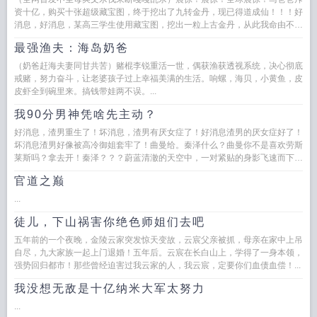
资十亿，购买十张超级藏宝图，终于挖出了九转金丹，现已得道成仙！！！好
消息，好消息，某高三学生使用藏宝图，挖出一粒上古金丹，从此我命由不由
天！据传，...
最强渔夫：海岛奶爸
（奶爸赶海夫妻同甘共苦）赌棍李锐重活一世，偶获渔获透视系统，决心彻底
戒赌，努力奋斗，让老婆孩子过上幸福美满的生活。响螺，海贝，小黄鱼，皮
皮虾全到碗里来。搞钱带娃两不误。...
我90分男神凭啥先主动？
好消息，渣男重生了！坏消息，渣男有厌女症了！好消息渣男的厌女症好了！
坏消息渣男好像被高冷御姐套牢了！曲曼给。秦泽什么？曲曼你不是喜欢劳斯
莱斯吗？拿去开！秦泽？？？蔚蓝清澈的天空中，一对紧贴的身影飞速而下。
曲曼...
官道之巅
...
徒儿，下山祸害你绝色师姐们去吧
五年前的一个夜晚，金陵云家突发惊天变故，云宸父亲被抓，母亲在家中上吊
自尽，九大家族一起上门退婚！五年后。云宸在长白山上，学得了一身本领，
强势回归都市！那些曾经迫害过我云家的人，我云宸，定要你们血债血偿！...
我没想无敌是十亿纳米大军太努力
...