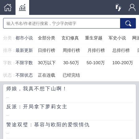
分类：
都市小说
全部分类
玄幻修真
重生穿越
军史小说
网
排序：
最新更新
日排行榜
周排行榜
月排行榜
总排行榜
字数：
不限字数
30万以下
30-50万
50-100万
100-200万
状态：
不限状态
正在连载
已经完结
师娘，我真不想下山啊！
...
反派：开局拿下萝莉女主
...
警途双璧：慕容与欧阳的爱恨情仇
...