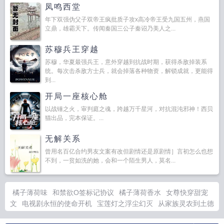
凤鸣西堂
年下双强伪父子双帝王疯批质子攻x高冷帝王受九国五州，燕国
立鼎，雄霸天下。传闻秦国三公子秦诏乃美人之...
苏穆兵王穿越
苏穆，华夏最强兵王，意外穿越到抗战时期，获得杀敌掉装系
统。每次击杀敌方士兵，就会掉落各种物资，解锁成就，更能得
到...
开局一座核心舱
以战锤之火，审判庭之魂，跨越万千星河，对抗混沌邪神！西贝
猫出品，完本保证。...
无解关系
曾用名百亿合约男友文案有改但剧情还是原剧情］言初怎么也想
不到，一贫如洗的她，会和一个陌生男人，莫名...
橘子薄荷味
和禁欲O签标记协议
橘子薄荷香水
女尊快穿甜宠
文
电视剧永恒的使命开机
宝莲灯之浮尘幻灭
从家族灵农到土德
仙君
橘子薄荷味冷饮
橘子薄荷怎么编绳
咒术回战yuji
汉语四