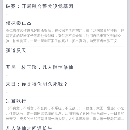
破案：开局融合警犬嗅觉基因
...
侦探秦仁杰
秦仁杰连续侦破几起凶杀案后，在侦探界名声鹊起，成了龙国警界的神探，但
是更多的疑难案子等着他去侦破，秦仁杰不负众望，利用自己丰富的刑侦经
验，抽丝剥茧，一层一层剥开案子的真相，抓出真凶，为受害者申张正义。...
孤道反天
...
开局一枚玉玦，凡人悄悄修仙
...
末日：你觉得你能杀死我？
...
别君歌行
（不爽文，不后宫，不套路，不系统，不无敌，）（群像，家国，慢热）小乞
儿仗剑纵马，走一趟阴谋诡谲的江湖。江湖里除了春风得意马蹄疾，一日看尽
长安花。更多的当然还是世间一场大梦，人生几度秋凉。送大家一场老江湖，
祝君别过之后，高歌而行。...
凡人修仙之问道长生