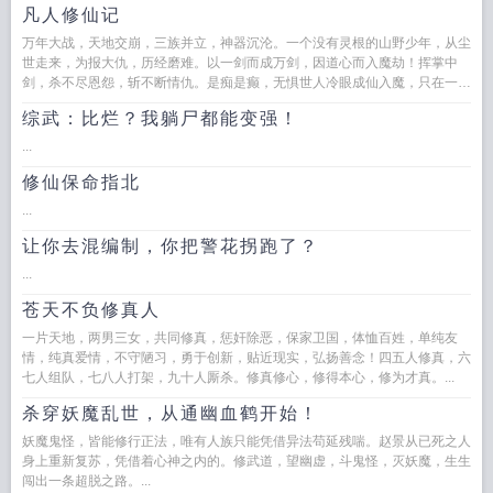
凡人修仙记
万年大战，天地交崩，三族并立，神器沉沦。一个没有灵根的山野少年，从尘
世走来，为报大仇，历经磨难。以一剑而成万剑，因道心而入魔劫！挥掌中
剑，杀不尽恩怨，斩不断情仇。是痴是癫，无惧世人冷眼成仙入魔，只在一念
之间！...
综武：比烂？我躺尸都能变强！
...
修仙保命指北
...
让你去混编制，你把警花拐跑了？
...
苍天不负修真人
一片天地，两男三女，共同修真，惩奸除恶，保家卫国，体恤百姓，单纯友
情，纯真爱情，不守陋习，勇于创新，贴近现实，弘扬善念！四五人修真，六
七人组队，七八人打架，九十人厮杀。修真修心，修得本心，修为才真。...
杀穿妖魔乱世，从通幽血鹤开始！
妖魔鬼怪，皆能修行正法，唯有人族只能凭借异法苟延残喘。赵景从已死之人
身上重新复苏，凭借着心神之内的。修武道，望幽虚，斗鬼怪，灭妖魔，生生
闯出一条超脱之路。...