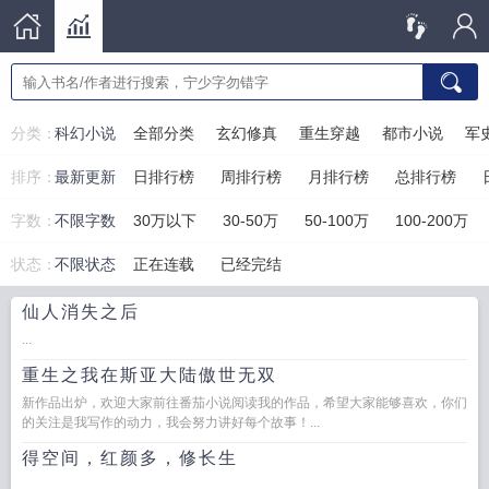
分类：
科幻小说
全部分类
玄幻修真
重生穿越
都市小说
军
排序：
最新更新
日排行榜
周排行榜
月排行榜
总排行榜
字数：
不限字数
30万以下
30-50万
50-100万
100-200万
状态：
不限状态
正在连载
已经完结
仙人消失之后
...
重生之我在斯亚大陆傲世无双
新作品出炉，欢迎大家前往番茄小说阅读我的作品，希望大家能够喜欢，你们
的关注是我写作的动力，我会努力讲好每个故事！...
得空间，红颜多，修长生
...