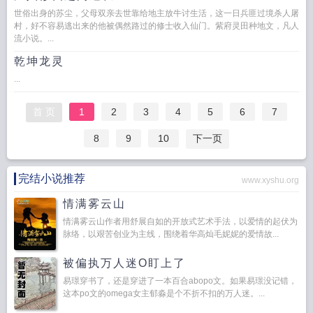
世俗出身的苏尘，父母双亲去世靠给地主放牛讨生活，这一日兵匪过境杀人屠
村，好不容易逃出来的他被偶然路过的修士收入仙门。紫府灵田种地文，凡人
流小说。...
乾坤龙灵
...
首 页
1
2
3
4
5
6
7
8
9
10
下一页
完结小说推荐
www.xyshu.org
情满雾云山
情满雾云山作者用舒展自如的开放式艺术手法，以爱情的起伏为
脉络，以艰苦创业为主线，围绕着华高灿毛妮妮的爱情故...
被偏执万人迷O盯上了
易璟穿书了，还是穿进了一本百合abopo文。如果易璟没记错，
这本po文的omega女主郁淼是个不折不扣的万人迷。...