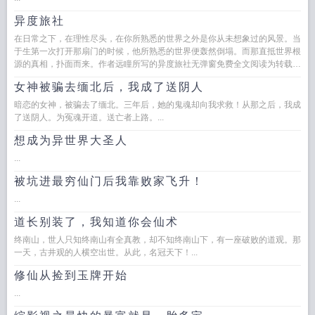
异度旅社
在日常之下，在理性尽头，在你所熟悉的世界之外是你从未想象过的风景。当
于生第一次打开那扇门的时候，他所熟悉的世界便轰然倒塌。而那直抵世界根
源的真相，扑面而来。作者远瞳所写的异度旅社无弹窗免费全文阅读为转载作
品章节由网友...
女神被骗去缅北后，我成了送阴人
暗恋的女神，被骗去了缅北。三年后，她的鬼魂却向我求救！从那之后，我成
了送阴人。为冤魂开道。送亡者上路。...
想成为异世界大圣人
...
被坑进最穷仙门后我靠败家飞升！
...
道长别装了，我知道你会仙术
终南山，世人只知终南山有全真教，却不知终南山下，有一座破败的道观。那
一天，古井观的人横空出世。从此，名冠天下！...
修仙从捡到玉牌开始
...