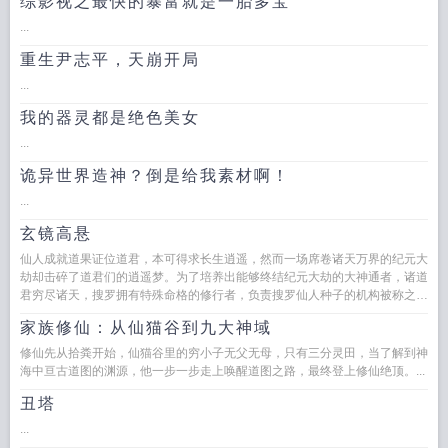
综影视之最快的暴富就是一胎多宝
...
重生尹志平，天崩开局
...
我的器灵都是绝色美女
...
诡异世界造神？倒是给我素材啊！
...
玄镜高悬
仙人成就道果证位道君，本可得求长生逍遥，然而一场席卷诸天万界的纪元大
劫却击碎了道君们的逍遥梦。为了培养出能够终结纪元大劫的大神通者，诸道
君穷尽诸天，搜罗拥有特殊命格的修行者，负责搜罗仙人种子的机构被称之
为。多年以后，面对大劫真相，玄...
家族修仙：从仙猫谷到九大神域
修仙先从拾粪开始，仙猫谷里的穷小子无父无母，只有三分灵田，当了解到神
海中亘古道图的渊源，他一步一步走上唤醒道图之路，最终登上修仙绝顶。...
丑塔
...