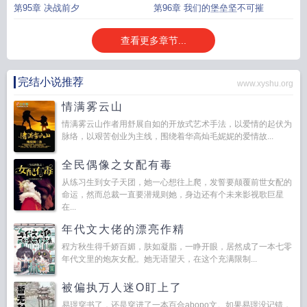
第95章 决战前夕
第96章 我们的堡垒坚不可摧
查看更多章节...
完结小说推荐
www.xyshu.org
情满雾云山
情满雾云山作者用舒展自如的开放式艺术手法，以爱情的起伏为
脉络，以艰苦创业为主线，围绕着华高灿毛妮妮的爱情故...
全民偶像之女配有毒
从练习生到女子天团，她一心想往上爬，发誓要颠覆前世女配的
命运，然而总裁一直要潜规则她，身边还有个未来影视歌巨星
在...
年代文大佬的漂亮作精
程方秋生得千娇百媚，肤如凝脂，一睁开眼，居然成了一本七零
年代文里的炮灰女配。她无语望天，在这个充满限制...
被偏执万人迷O盯上了
易璟穿书了，还是穿进了一本百合abopo文。如果易璟没记错，