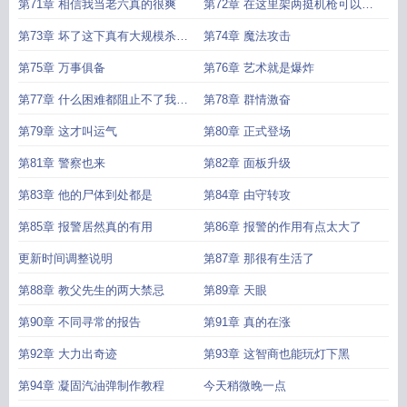
第71章 相信我当老六真的很爽
第72章 在这里架两挺机枪可以控
制整个街道
第73章 坏了这下真有大规模杀伤
第74章 魔法攻击
性武器了
第75章 万事俱备
第76章 艺术就是爆炸
第77章 什么困难都阻止不了我收
第78章 群情激奋
税
第79章 这才叫运气
第80章 正式登场
第81章 警察也来
第82章 面板升级
第83章 他的尸体到处都是
第84章 由守转攻
第85章 报警居然真的有用
第86章 报警的作用有点太大了
更新时间调整说明
第87章 那很有生活了
第88章 教父先生的两大禁忌
第89章 天眼
第90章 不同寻常的报告
第91章 真的在涨
第92章 大力出奇迹
第93章 这智商也能玩灯下黑
第94章 凝固汽油弹制作教程
今天稍微晚一点