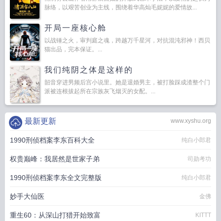
脉络，以艰苦创业为主线，围绕着华高灿毛妮妮的爱情故...
开局一座核心舱
以战锤之火，审判庭之魂，跨越万千星河，对抗混沌邪神！西贝
猫出品，完本保证。...
我们纯阴之体是这样的
韶音穿进男频后宫小说里。她是退婚男主，被打脸踩成渣整个门
派被连根拔起所在宗族灰飞烟灭的女配。...
最新更新
www.xyshu.org
1990刑侦档案李东百科大全
纯白小郎君
权贵巅峰：我居然是世家子弟
司勋考功
1990刑侦档案李东全文完整版
纯白小郎君
妙手大仙医
金佛
重生60：从深山打猎开始致富
KITTT