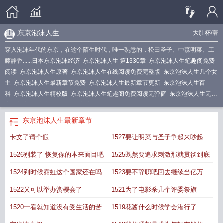
东京泡沫人生
大肚杯
/著
穿入泡沫年代的东京，在这个陌生时代，唯一熟悉的，松田圣子、中森明菜、工
藤静香......
日本东京泡沫经济
东京泡沫人生 第1330章
东京泡沫人生笔趣阁免费
阅读
东京泡沫人生原著
东京泡沫人生在线阅读免费完整版
东京泡沫人生几个女
主
东京泡沫人生最新章节免费
东京泡沫人生最新章节更新
东京泡沫人生百
科
东京泡沫人生精校版
东京泡沫人生笔趣阁免费阅读无弹窗
东京泡沫人生无弹
窗最新章节
东京泡沫人生最新章节在线阅读
东京泡沫人生笔趣阁最新章节
TXT
东京泡沫人生有几个女主
东京泡沫人生全文免费阅读
东京泡沫人生笔趣阁
东京泡沫人生
最新章节
最新
东京泡沫时代最高房价
东京泡沫人生笔趣阁手机版
我想看泡沫人生
东京
卡文了请个假
1527要让明菜与圣子争起来吵起来
泡沫人生手打无错字版
东京泡沫人生全文
东京泡沫人生免费
东京泡沫人生笔趣
阁
东京泡沫人生最新章节
东京泡沫经济时代
东京泡沫经济时期的房价
东京泡
啊
1526别装了 恢复你的本来面目吧
1525既然要追求刺激那就贯彻到底
沫人生txt
东京泡沫人生 第1317章
东京泡沫人生TXT免费阅读
东京泡沫人生在
线阅读
东京泡沫人生TXT
东京泡沫人生精校版免费
东京泡沫人生全本
东京泡
1524到时候霓虹这个国家还在吗
1523要不辞职吧回去继续当亿万富
沫人生女主是谁
生东京泡沫时代
东京泡沫人生免费阅读软件
东京泡沫人生全集
翁
1522又可以举办赏樱会了
1521为了电影杀几个评委祭旗
txt免费
东京泡沫人生最新章节笔趣阁
东京泡沫人生无弹窗
东京泡沫人生起
点
东京泡沫时代从变卖
东京泡沫人生TXT下八零
重返东京泡沫时代
东京泡沫
1520一看就知道没有受生活的苦
1519花酱什么时候学会潜行了
人生好看吗
东京泡沫人生女主
东京泡沫人生无弹窗笔趣阁
东京泡沫人生txt百