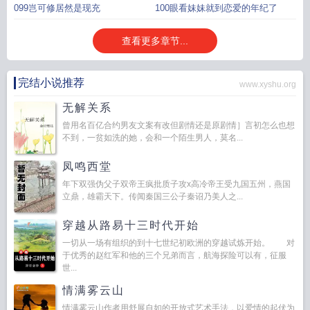
099岂可修居然是现充
100眼看妹妹就到恋爱的年纪了
查看更多章节...
完结小说推荐
www.xyshu.org
无解关系
曾用名百亿合约男友文案有改但剧情还是原剧情］言初怎么也想
不到，一贫如洗的她，会和一个陌生男人，莫名...
凤鸣西堂
年下双强伪父子双帝王疯批质子攻x高冷帝王受九国五州，燕国
立鼎，雄霸天下。传闻秦国三公子秦诏乃美人之...
穿越从路易十三时代开始
一切从一场有组织的到十七世纪初欧洲的穿越试炼开始。 对
于优秀的赵红军和他的三个兄弟而言，航海探险可以有，征服
世...
情满雾云山
情满雾云山作者用舒展自如的开放式艺术手法，以爱情的起伏为