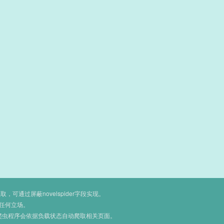
通过屏蔽novelspider字段实现。
任何立场。
爬虫程序会依据负载状态自动爬取相关页面。