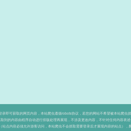
即可获取的网页内容，本站爬虫遵循robots协议，若您的网站不希望被本站爬虫抓取，可
抓取到的内容由程序自动进行排版处理再展现，不涉及更改内容，不针对任何内容表述
（站点内容必须允许游客访问，本站爬虫不会抓取需要登录后才展现内容的站点），