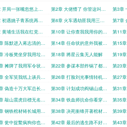
章 开局一张嘴忽悠上海
第2章 大佬懵了 你管这叫从
第3章
佬
乡下来的金手指终到来
大洋
章 初遇姚子青系统再次
第6章 火车遇劫匪我用三寸
第7章
渡过难关
不烂之舌说服悍匪
终抵黄
章 黄埔生活我在红党区
第10章 让你查我我用你的话
第11
手下学本事
把你懟到哑口无言
好学习
3章 陈默进入蒋志清的视
第14章 任命状的意外我被分
第15
埔六期生的毕业典礼
到了参谋本部
7章 冷板凳坐穿我用垃圾
第18章 將星云集无人能解
第19
预判中原大战
1章 摊牌了我用军令状逼
第22章 参谋本部炸锅了都说
第23
调飞机
我是拿国运豪赌的疯子
小子你
5章 全军笑我纸上谈兵下
第26章 打脸刘光事情转机出
第27
太行山为我作证
现
军面前
9章 偽造十万大军总长一
第30章 计划成功阎锡山成功
第31
话刘光彻底完蛋
起疑
听最高
3章 敲山震虎目標无名县
第34章 铁血师抗命你看穿了
第35
诡计却没看穿人心
发癲
7章 钢铁棺材铸长城用疯
第38章 决死衝锋开著棺材去
第39
付疯子
埋葬一个师
了晋绥
1章 瓮中捉鱉疯狗你也进
第42章 最后的逃生路不好意
第43