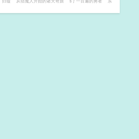
归墟
从猎魔人开始的诸天奇旅
s了一百遍的勇者
东