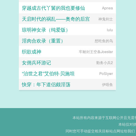
穿越成古代丫鬟的我也要修仙
江南大刀2012
Apnea
天启时代的祸乱——奥奇的后宫
神鬼剑士
琼明神女录（纯爱版）
lulu
淫肉合欢录（重置）
想吃鱼的鸟
织欲成神
牢耐封王空条Joestar
女佣兵环游记
勤务小兵2
“治世之君”艾伯特·贝施坦
PoSlywr
快穿：年下道侣颇淫荡
伊唔鱼
本站所有内容来源于互联网公开且无需登录
本站仅对
同时您可手动提交相关目标站点网址给我们