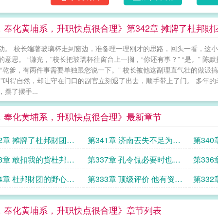
，奉化黄埔系，升职快点很合理》第342章 摊牌了杜邦財
动。 校长端著玻璃杯走到窗边，准备理一理刚才的思路，回头一看，这小
的意思。 “谦光，”校长把玻璃杯往窗台上一搁，“你还有事？” “是。”
 “乾爹，有两件事需要单独跟您说一下。” 校长被他这副理直气壮的做派搞
爹”叫得自然，却让守在门口的副官立刻退了出去，顺手带上了门。 多年
摆了摆手...
，奉化黄埔系，升职快点很合理》最新章节
42章 摊牌了杜邦財团要
第341章 济南丟失不足为虑
第34
內建兵工厂
淮河防线才是重中之重
参军拦
38章 敢扣我的货杜邦有
第337章 孔令侃必要时也是
第33
手段让你服软
可以治治的
克先生
34章 杜邦財团的野心生
第333章 顶级评价 他有资格
第33
做未来也要筹划
和我们坐下谈判了
白日勋
，奉化黄埔系，升职快点很合理》章节列表