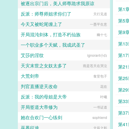
被逐出宗门后，美人师尊跪求我原谅
天下第一修仙宗门师父师父，咱们宗
第1
门为什么号称天下第一修仙宗门啊？
反派：师尊师姐求你们了
苗苗这小妞儿
天行见道
可能因为人多？重开二周目的方羡鱼
滩大
面带慈祥地看着一众自我pua能力良
第5
今天又被蛇尾缠上了
一墨平生意
好的韭菜（划掉）玩家，心满意足，
决定带着玩家在修仙界开始乱杀。小
发力
第9
开局混沌剑体，打造不朽仙族
幽十七
萌新看了眼实时在线人数5oo万，迷
茫地挠了挠头。你管一个至少五百万
队长
第1
一个职业多个天赋，我成武圣了
人的组织叫修仙宗门？书友群
974199522（群里有角色表可以填
野黄
艾莎的淫纹
第1
夜阑我听风吹雨
ignorant小白
欢迎大家来玩哦）...
天灾末世之女奴太多了
情报
雨是苍天在哭泣
第2
大荒剑帝
食堂包子
总长
第2
判官直播逆天改命
花在
一秒
第2
反派：我的母姐是大帝
叶曦
通电
第3
开局签道大帝修为
一书证道
城
第3
她在合欢门一心练剑
sophiend
子对
第4
巫界征途
北辰之影