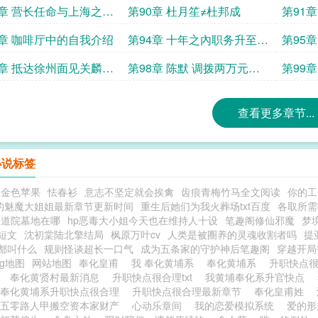
闪闪发光的宝玉
及俞济
9章 营长任命与上海之行
第90章 杜月笙≠杜邦成
第91
天兰河的阿克琉克
达成合
3章 咖啡厅中的自我介绍
第94章 十年之內职务升至军
第95
长军衔提升至中將
7章 抵达徐州面见关麟征
第98章 陈默 调拨两万元送
第99
聿明
到师部
十五师
查看更多章节...
小说标签
王金色苹果
怯春衫
意志不坚定就会挨禽
齿痕青梅竹马全文阅读
你的工
的魅魔大姐姐最新章节更新时间
重生后她们为我火葬场txt百度
各取所需
修道院墓地在哪
hp恶毒大小姐今天也在维持人十设
笔趣阁修仙邪魔
梦
短文
沈初棠陆北擎结局
枫原万叶cv
人类是被圈养的灵魂收割者吗
提
都叫什么
规则怪谈超长一口气
成为五条家的守护神后笔趣阁
穿越开局
ag地图
网站地图
奉化皇甫
我 奉化黄埔系
奉化黄埔系
升职快点很
单
奉化黄贤村最新消息
升职快点很合理txt
我黄埔奉化系升官快点
我奉化黄埔系升职快点很合理
升职快点很合理最新章节
奉化皇甫姓
五零路人甲搬空资本家财产
心动乐章间
我的恋爱模拟系统
爱的形