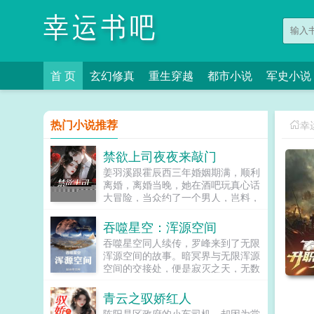
幸运书吧
首 页
玄幻修真
重生穿越
都市小说
军史小说
热门小说推荐
幸
禁欲上司夜夜来敲门
姜羽溪跟霍辰西三年婚姻期满，顺利
离婚，离婚当晚，她在酒吧玩真心话
大冒险，当众约了一个男人，岂料，
那个男人竟然是她的顶头上司，而且
还是刚跟她离婚的前夫！前夫当面阴
吞噬星空：浑源空间
阳她将心思好好放在工作上，没必要
吞噬星空同人续传，罗峰来到了无限
背后搞小动作。然后转身背地里打电
浑源空间的故事。暗冥界与无限浑源
话约她吃饭。姜羽溪反手就将霍辰西
空间的交接处，便是寂灭之天，无数
拉进黑名单，她尽职尽责做着自己的
源世界都会缓慢飘向寂灭之天，最终
工作，传言霍辰西当初是为了白月光
消散毁灭，而也只有领主级浑源生
青云之驭娇红人
出国，现在每天粘着她是怎么回事？
命，才能够抵挡‘寂灭之天’的灭绝之
姜羽溪一直小心隐瞒着自己的身份，
陈阳是区政府的小车司机，却因为堂