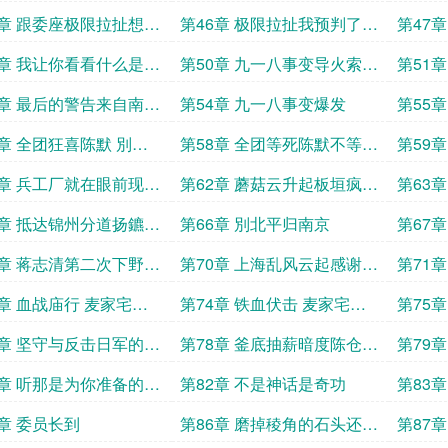
了
思我是掛逼
本人勾
5章 跟委座极限拉扯想去
第46章 极限拉扯我预判了你
第47
对我的预判委座人麻了
奉天
9章 我让你看看什么是降
第50章 九一八事变导火索中
第51
击
村事件
导火索
3章 最后的警告来自南京
第54章 九一八事变爆发
第55
箍咒
算个屁
7章 全团狂喜陈默 別高
第58章 全团等死陈默不等於
第59
早我们已经成为了孤军
沉默
1章 兵工厂就在眼前现在
第62章 蘑菇云升起板垣疯魔
第63
炸了它
石原莞尔的惊天豪赌
你的预
5章 抵达锦州分道扬鑣感
第66章 別北平归南京
第67
图掛
歌泱泱的打赏迟来的加
长官再
9章 蒋志清第二次下野风
第70章 上海乱风云起感谢七
第71
来山满楼
零八落的瑶兰的打赏
时
3章 血战庙行 麦家宅的
第74章 铁血伏击 麦家宅的
第75
防线
死亡陷阱
攻击
7章 坚守与反击日军的斩
第78章 釜底抽薪暗度陈仓的
第79
动
阳谋
的机会
1章 听那是为你准备的烟
第82章 不是神话是奇功
第83
谢哥姐们的打赏加更一
5章 委员长到
第86章 磨掉稜角的石头还是
第87