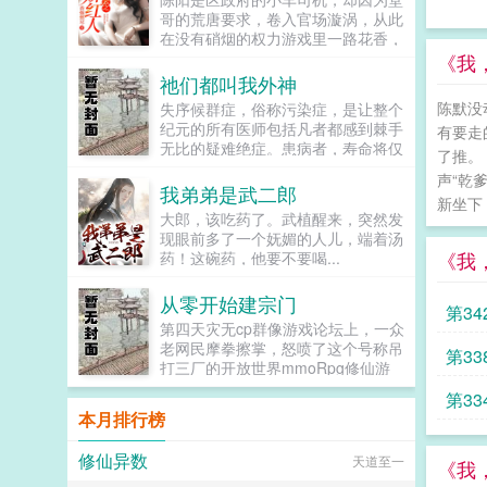
力。在寂灭之天内，有一根‘天渊
直到某天夜里，霍辰西将她抵在角
哥的荒唐要求，卷入官场漩涡，从此
柱’（时空轴心），其内部名为浑源
落，叫出了她以前的名字，老婆，我
在没有硝烟的权力游戏里一路花香，
天渊（也称为太初之地），外表看着
们复婚好不好？...
平步青云。...
《我
其实是一根巨大无边的柱子，上面雕
祂们都叫我外神
刻着深奥无比的‘空间禁忌’与‘时间禁
忌’，交汇形成了‘时空禁忌’，这是‘天
陈默没
失序候群症，俗称污染症，是让整个
渊柱’支撑的关键所在。然而，覆灭
纪元的所有医师包括凡者都感到棘手
有要走
是世界的终点，轮回是世界的本质，
无比的疑难绝症。患病者，寿命将仅
了推。
有始有终，终而又始，为轮回，世界
余下一年，在红月诡雾笼罩之下，他
声“乾
的轮回之外，为极！...
们无一例外地蜕变为扭曲怪物，沦为
我弟弟是武二郎
新坐下，
污祟的帮凶，天灾的眷属以及盘踞于
大郎，该吃药了。武植醒来，突然发
此世之外的邪神任采任撷的信仰源
现眼前多了一个妩媚的人儿，端着汤
泉。病原因未知。病时间未知。传染
《我
药！这碗药，他要不要喝...
度极高。治疗方法无。病患危险程度
sss。如见到该症群患者，请立即向
从零开始建宗门
秩序部门汇报其行踪，我们将第一时
第3
间赶到现场将其击毙保证群众安全，
第四天灾无cp群像游戏论坛上，一众
对于举报成功者，我们颁五金币以资
老网民摩拳擦掌，怒喷了这个号称吊
在国
第3
嘉奖。于是第二天，秩序局门口多出
打三厂的开放世界mmoRpg修仙游
一位自告奋勇的失序者。里亚克尔查
戏十洲记数日，哪知开服一看三厂和
的是
第3
先生，我实名举报我自己，申请批
它比起来还真特么是弟弟！那波澜壮
本月排行榜
准！怎么又是你！你非得每天来这里
阔的异世天地，海内十洲海外三岛，
意要
自打卡一次吗！！？...
宏大到令人头晕目眩的地图。瑰丽的
修仙异数
天道至一
仙侠神话，神仙鬼怪异兽妖魔还有一
《我
个饱含无数玩家心血从零建立起来的