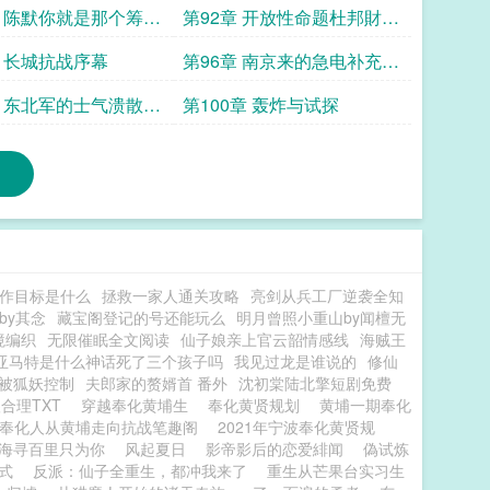
时的特殊关照
成
章 陈默你就是那个筹码
第92章 开放性命题杜邦財团
作
的金髮男人感谢月萧花落尽
章 长城抗战序幕
第96章 南京来的急电补充团
打赏
的豪华配置
章 东北军的士气溃散二
第100章 轰炸与试探
各部防守区域
作目标是什么
拯救一家人通关攻略
亮剑从兵工厂逆袭全知
by其念
藏宝阁登记的号还能玩么
明月曾照小重山by闻檀无
境编织
无限催眠全文阅读
仙子娘亲上官云韶情感线
海贼王
亚马特是什么神话死了三个孩子吗
我见过龙是谁说的
修仙
被狐妖控制
夫郎家的赘婿首 番外
沈初棠陆北擎短剧免费
合理TXT
穿越奉化黄埔生
奉化黄贤规划
黄埔一期奉化
奉化人从黄埔走向抗战笔趣阁
2021年宁波奉化黄贤规
海寻百里只为你
风起夏日
影帝影后的恋爱緋闻
偽试炼
式
反派：仙子全重生，都冲我来了
重生从芒果台实习生