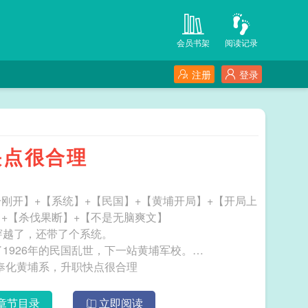
会员书架
阅读记录
注册
登录
快点很合理
刚开】+【系统】+【民国】+【黄埔开局】+【开局上
+【杀伐果断】+【不是无脑爽文】
息：陈默穿越了，还带了个系统。
息：穿到了1926年的民国乱世，下一站黄埔军校。
;emsp;amp;amp;emsp;更「坏」 我，奉化黄埔系，升职快点很合理
章节目录
立即阅读