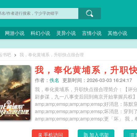
网游小说
科幻小说
灵异小说
言情小说
其他小说
运书吧
>
我，奉化黄埔系，升职快点很合理
我，奉化黄埔系，升职
作者：
佚名
更新时间：2026-03-03 16:24:17
我，奉化黄埔系，升职快点很合理简介：【评分
尉参谋，九一八事变后回到南京开始掌握兵权】
amp;amp;emsp;amp;amp;emsp;好消
amp;amp;emsp;amp;amp;emsp;坏消
amp;amp
手机访问
加入书架