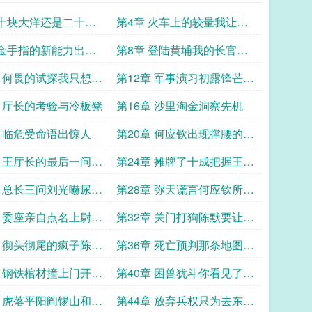
 十块大洋还是二十块
第4章 火车上的较量我让整
个车厢都闭嘴
 金手指的新能力出现
第8章 登陆黄埔我的长官是
埔
红党大佬
章 何畏的试探我只想好
第12章 军事演习初露锋芒我
用金手指斩首教导队
章 厅长的考验与冷板凳
第16章 沙里淘金洞察先机
章 临危受命语出惊人
第20章 何应钦出现撑腰的来
了
章 王厅长的最后一问
第24章 摊牌了十成把握王厅
到底有几成把握
长 我陪你把这天捅个窟窿
章 总长三问刘光嚇尿全
第28章 弥天谎言何应钦所给
给我当参谋
予的权力
章 委座亲自点名上尉接
第32章 关门打狗陈默要让阎
指令
老西儿全军覆没
章 彻头彻尾的疯子陈默
第36章 死亡预判那条地图上
不存在的路
章 钢铁棺材撞上门开席
第40章 困兽犹斗你看见了我
军坐小孩那桌
的刀却没看见我的网
章 虎落平阳阎锡山和日
第44章 放弃兵权只为去东北