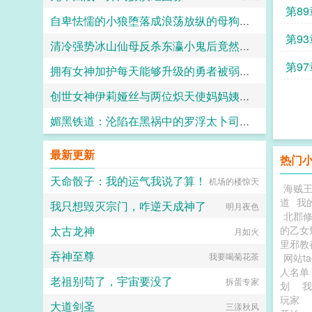
章
第8
自卑怯懦的小狼堕落成浪荡放纵的母狗一共需要多久？用快感洗刷掉一切自我和人格吧～
感谢
第9
清冷强势冰山仙母反杀东瀛小鬼后竟然要用窑姐都甘拜下风的潮喷白丝足穴来惩戒我？（无绿改）
竹子
第9
拥有女神加护每天能够升级的勇者被弱小却点满了吸取能力的魅魔当成自助等级提取机器饲养
kkkcccc
和杜
创世女神伊莉娅丝与两位炽天使妈妈姨妈一起输给勇者的肉棒，神国沦陷成为新神王的永世肉便器
TZT
媚黑铁道：沦陷在黑祸中的罗浮太卜司肉媚地狱·符玄篇
愛と税のために
七七七
最新更新
热门
天命骰子：我的运气我说了算！
机场的楼惊天
海贼
道
我
我只想毁灭宗门，咋逆天成神了
明月夜色
北郡
太古龙神
的乙女
月如火
里邪教
吞神至尊
我要喝菊花茶
网站t
人名
老祖别苟了，宇宙要没了
拆蛋专家
划
玩家
大道剑圣
三漾秋风