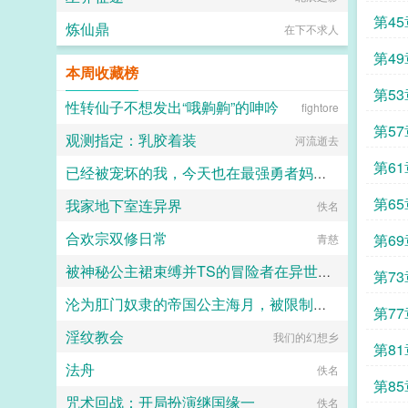
笼子
第4
炼仙鼎
在下不求人
东北
第4
本周收藏榜
维打
第5
性转仙子不想发出“哦齁齁”的呻吟
fightore
的紧
第5
观测指定：乳胶着装
河流逝去
兴太
第6
已经被宠坏的我，今天也在最强勇者妈妈和猫耳兽王姐姐的温柔溺爱下射精
亲手
第6
我家地下室连异界
狗村正
佚名
谢青
合欢宗双修日常
第6
青慈
更
被神秘公主裙束缚并TS的冒险者在异世界的色色奇遇故事
雨欲
第7
沦为肛门奴隶的帝国公主海月，被限制高潮后终于爱上性交被调教成性爱母狗还要被带出门？
代号穿山甲
生死
第7
淫纹教会
我们的幻想乡
旅人1969
首行
第8
法舟
佚名
花感
第8
咒术回战：开局扮演继国缘一
佚名