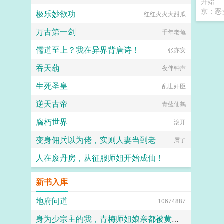
开始
京：恶
极乐妙欲功
红红火火大甜瓜
万古第一剑
千年老龟
儒道至上？我在异界背唐诗！
张亦安
吞天葫
夜伴钟声
生死圣皇
乱世奸臣
逆天古帝
青蓝仙鹤
腐朽世界
滚开
变身佣兵以为佬，实则人妻当到老
屑了
人在废丹房，从征服师姐开始成仙！
伽蓝之梦
新书入库
地府问道
10674887
身为少宗主的我，青梅师姐娘亲都被黄毛牛走了