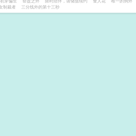
初芽偏生
命盘之外
限时陪伴，请储值续约
食人花
唯一的例外
女制裁者
三分线外的第十三秒