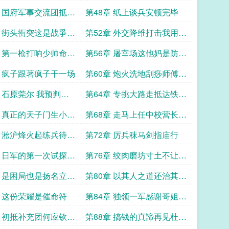
结
委员长都懵了
章 国府军事交流团抵达
第48章 纸上谈兵安顿完毕
章 街头衝突这是战爭的
第52章 外交降维打击我用你
还是送上门的投名状
的规矩打你的脸
章 第一枪打响少帅命令
第56章 屠宰场这他妈是防御
老子不当孬种
阵地这是地狱
章 疯子跟著疯子干一场
第60章 炮火洗地刮痧师傅田
所中佐欢迎来到反斜面震撼
章 石原莞尔 我预判了
第64章 专挑大路走抵达铁岭
判陈默 巧了我开了全
匯合王以哲
章 真正的天子门生小陈
第68章 走马上任中校营长我
晋升
是团长的救命恩人
章 淞沪烽火起练兵待征
第72章 厉兵秣马剑指庙行
章 日军的第一次试探性
第76章 绞肉磨坊寸土不让的
意志对决
章 是困局也是扬名立万
第80章 以其人之道还治其人
之身
章 这份荣耀是催命符
第84章 独领一军感谢哥姐们
的打赏加更章
章 初抵补充团何应钦以
第88章 搞钱的真諦再见杜邦