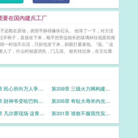
团要在国內建兵工厂
子还戳在原地，表情平静得像块石头。 他等了一下，对方没
 陈默拉开椅子，直接坐下来，顺手把旁边校长的玻璃杯往他面前推
得一时说不出话，只好也坐下来，斜眼打量著他。 “说。” 这
的老人了，什么时候该消失，门儿清。 校长转过身，在主位重
0章 民心所向万人爭相
第339章 三级火力网构建打
都拦不住
造这个时代最强的战爭机器
6章 財神爷变哈巴狗杰
第335章 奇耻大辱米內光政
的谦逊瞬间
痛斥 陆军全是废物
2章 凡尔赛现场 这青天
第331章 谁敢不服我凭实力
章我柜子里还有一个
拿的番號