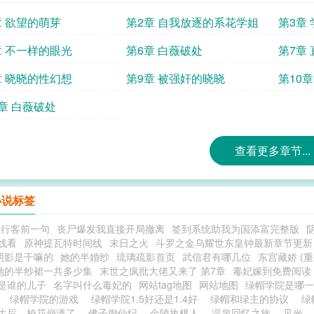
章 欲望的萌芽
第2章 自我放逐的系花学姐
第3章
章 不一样的眼光
第6章 白薇破处
第7章
章 晓晓的性幻想
第9章 被强奸的晓晓
第10
1章 白薇破处
查看更多章节...
小说标签
独行客前一句
丧尸爆发我直接开局撤离
签到系统助我为国添富完整版
线看
原神提瓦特时间线
末日之火
斗罗之金乌耀世东皇钟最新章节更新
阴影是干嘛的
她的半婚纱
琉璃疏影首页
武信君有哪几位
东宫藏娇 (重
她的半纱裙一共多少集
末世之疯批大佬又来了 第7章
毒妃嫁到免费阅读
是谁的儿子
名字叫什么毒妃的
网站tag地图
网站地图
绿帽学院是哪
轨
绿帽学院的游戏
绿帽学院1.5好还是1.4好
绿帽和绿主的协议
绿
生后，校花崩溃了
佛子御仙纪
金陵执棋人
温泉回忆之旅
见光