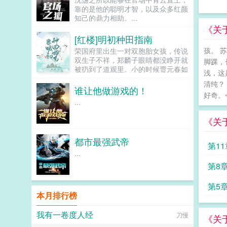
看着面前白裙飘飘表情疑惑的女生，
靠的是他的聪明才智，以及众多红颜
陆晨正色说道虽然忘记原因了，但请
知己的鼎力相助。...
你务必跟我交往！...
《关
[红楼]明初种田指南
孩。 
荣国府里出生一对双胞胎女孩，传说
双生子不祥，郑麟子眼睛都没睁开就
脚踝，
被扔到了道观里。小的时候贾元春如
浅，这
盆中牡丹，郑麟子如路边狗尾巴草。
清纯？
长大后贾元春进入深宫从此战战兢
谁让他做游戏的！
好奇。
兢，日夜为家族父母机关算尽。郑麟
...
子开始一点点经营自己的小日子，倒
也过得有滋有味。因为养牛让牛痘提
《关
前出现，因为种棉，引导大家改用飞
梭日子日新月异，但是荣国府却突然
都市最强武帝
凑上来了。麟子别来沾边，你们姓贾
第1
我姓郑，咱们不是一家人。以下是预
...
收在始皇帝面前打败李二凤李二凤这
第8
位靠玄武门继承法上位的千古一帝在
驾崩的时候有人问他愿不愿意去给秦
第5
始皇当太子，如果愿意，就让长孙皇
本月排行榜
后跟着一起去。李世民大喜，摩拳擦
掌准备去做秦二世，还厚脸皮想把贞
我有一卷度人经
观朝的群臣带上。子央，因为经常出
刀慢
《关
车祸得到外号子央的考古系倒霉蛋大