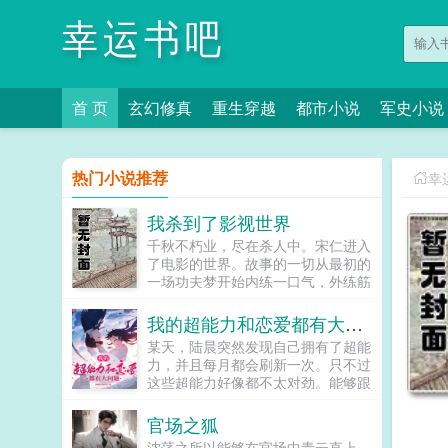
幸运书吧
首 页
玄幻修真
重生穿越
都市小说
军史小说
热门小说推荐
幸
我杀到了影视世界
千秋不朽业，尽在杀人中。宋仁进入
了电影的世界。故事的一切从最初的
一场功夫梦开始内练一口气，外练筋
骨皮。我叫宋仁，杀身成仁说的正是
在下。没错，我是一个好人，反正我
我的超能力和恋爱都有大问题
是这么觉得的。...
某天，陆晨突然发现自己拥有了超能
力，并且每月都会刷新一次。只不过
这些超能力好像都不太对劲。能够跟
动物交流，但动物的智商不会因此提
高可以暂停时间，但自己也会被暂停
官场之狐
能够预知未来，但很快就会忘记所以
沈荡之所以能够在官场中青云直上，