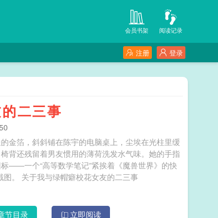
会员书架
阅读记录
注册
登录
友的二三事
50
长的金箔，斜斜铺在陈宇的电脑桌上，尘埃在光柱里缓
，椅背还残留着男友惯用的薄荷洗发水气味。她的手指
标——一个“高等数学笔记”紧挨着《魔兽世界》的快
捷方式，“C语言作业”文件夹下方压着几张游戏截图。 关于我与绿帽癖校花女友的二三事
章节目录
立即阅读