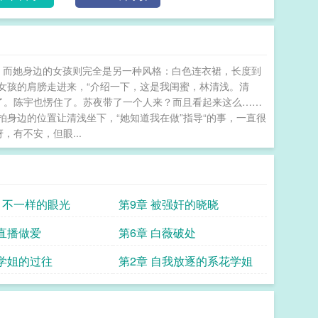
 而她身边的女孩则完全是另一种风格：白色连衣裙，长度到
着女孩的肩膀走进来，“介绍一下，这是我闺蜜，林清浅。清
住了。陈宇也愣住了。苏夜带了一个人来？而且看起来这么……
拍身边的位置让清浅坐下，“她知道我在做”指导“的事，一直很
有不安，但眼...
章 不一样的眼光
第9章 被强奸的晓晓
 直播做爱
第6章 白薇破处
 学姐的过往
第2章 自我放逐的系花学姐