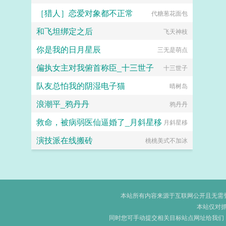
［猎人］恋爱对象都不正常
代糖葱花面包
和飞坦绑定之后
飞天神枝
你是我的日月星辰
三无是萌点
偏执女主对我俯首称臣_十三世子
十三世子
队友总怕我的阴湿电子猫
晴树岛
浪潮平_鸦丹丹
鸦丹丹
救命，被病弱医仙逼婚了_月斜星移
月斜星移
演技派在线搬砖
桃桃美式不加冰
本站所有内容来源于互联网公开且无需登录
本站仅对
同时您可手动提交相关目标站点网址给我们