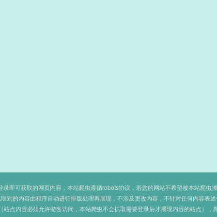
即可获取的网页内容，本站爬虫遵循robots协议，若您的网站不希望被本站爬虫抓取，可
抓取到的内容由程序自动进行排版处理再展现，不涉及更改内容，不针对任何内容表述
（站点内容必须允许游客访问，本站爬虫不会抓取需要登录后才展现内容的站点），