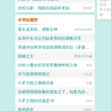
死后，
全民玩家：我能自选副本奖励
秋池木
套子把
吻
本周收藏榜
重生成系统，调教女神
asmodeus55
女高中生与公共奴隶系统的调教日常
穿越伊始将异母姐姐调教成性奴（穿越到异世界把高贵强大的女性征服至胯下）
喵不可言
诡秘之主
爱潜水的乌贼
dark
白给小魔女的异世界魔物榨精之旅
佚名
补习老师猎艳笔记
小土豆
斗罗大陆之催眠武魂
玖粮
在媚黑模因病毒的侵染之下，知更鸟还是恶堕成了黑爹的媚黑母猪
斗罗之我的武魂是√8
人头木321
finer
凤鸣西堂
千杯灼