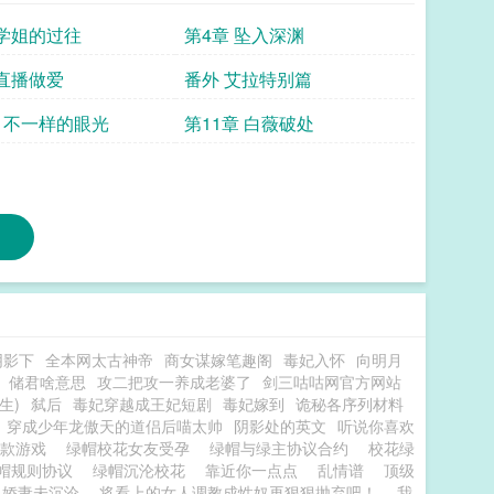
 学姐的过往
第4章 坠入深渊
 直播做爱
番外 艾拉特别篇
章 不一样的眼光
第11章 白薇破处
阴影下
全本网太古神帝
商女谋嫁笔趣阁
毒妃入怀
向明月
储君啥意思
攻二把攻一养成老婆了
剑三咕咕网官方网站
生)
弑后
毒妃穿越成王妃短剧
毒妃嫁到
诡秘各序列材料
穿成少年龙傲天的道侣后喵太帅
阴影处的英文
听说你喜欢
一款游戏
绿帽校花女友受孕
绿帽与绿主协议合约
校花绿
帽规则协议
绿帽沉沦校花
靠近你一点点
乱情谱
顶级
娇妻未沉沦
将看上的女人调教成性奴再狠狠抛弃吧！
我