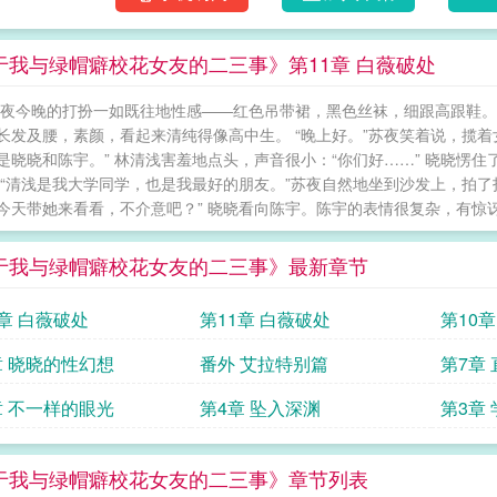
于我与绿帽癖校花女友的二三事》第11章 白薇破处
苏夜今晚的打扮一如既往地性感——红色吊带裙，黑色丝袜，细跟高跟鞋。
长发及腰，素颜，看起来清纯得像高中生。 “晚上好。”苏夜笑着说，揽
是晓晓和陈宇。” 林清浅害羞地点头，声音很小：“你们好……” 晓晓愣
 “清浅是我大学同学，也是我最好的朋友。”苏夜自然地坐到沙发上，拍了
今天带她来看看，不介意吧？” 晓晓看向陈宇。陈宇的表情很复杂，有惊讶，
于我与绿帽癖校花女友的二三事》最新章节
1章 白薇破处
第11章 白薇破处
第10
章 晓晓的性幻想
番外 艾拉特别篇
第7章
章 不一样的眼光
第4章 坠入深渊
第3章
于我与绿帽癖校花女友的二三事》章节列表