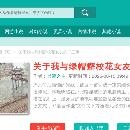
网游小说
科幻小说
灵异小说
言情小说
其他小说
运书吧
>
关于我与绿帽癖校花女友的二三事
关于我与绿帽癖校花女
作者：
晨曦之主
更新时间：2026-06-15 09:49:
周六午后慵懒的光线，被百叶窗切成一束束细
慢浮沉。林晓晓陷在那张略显破旧的电脑椅里
搭在鼠标上，漫无目的地拖动那些散乱各处的图
手机访问
加入书架