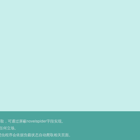
通过屏蔽novelspider字段实现。
任何立场。
爬虫程序会依据负载状态自动爬取相关页面。