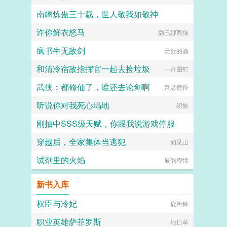
南疆炼蛊三十载，世人敬我如敬神
许你鲜衣怒马
六十岁殿堂之姿
勐巴娜西猫
疯书生无敌剑
无欲的酒
和清冷宿敌指挥官一起去捡垃圾
一拜图钉
武侠：都修仙了，谁还去论剑啊
萧瑟黄昏
听说你对我死心塌地
织旅
刚抽中SSS级天赋，你跟我说游戏停服
穿越后，全家集体当逃犯
吃猫的鱼仔
如见山
试剂里的火焰
辰韵程情
新书入库
权臣与冷妃
鹿衔钟
职业英雄萨菲罗斯
地日草