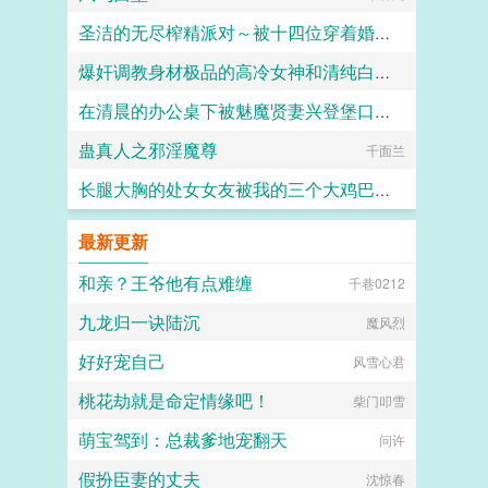
圣洁的无尽榨精派对～被十四位穿着婚纱的舰娘新娘们在教堂内献上身体的集体婚礼～
爆奸调教身材极品的高冷女神和清纯白袜甜妹留学生，射满她们的鞋柜里的高跟鞋和小皮鞋
火锅气候
在清晨的办公桌下被魅魔贤妻兴登堡口交，夜晚在宴会厅角落的鞋交
ni1l
蛊真人之邪淫魔尊
火锅气候
千面兰
长腿大胸的处女女友被我的三个大鸡巴室友轮番调教，狠狠灌精直到怀孕
158330
最新更新
和亲？王爷他有点难缠
千巷0212
九龙归一诀陆沉
魔风烈
好好宠自己
风雪心君
桃花劫就是命定情缘吧！
柴门叩雪
萌宝驾到：总裁爹地宠翻天
问许
假扮臣妻的丈夫
沈惊春