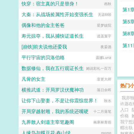
快穿：宿主真的只是替身！
学生。她再次遇到了车祸后，在生死
画秋
一瞬间有人问她愿不愿意去给秦始皇
第1
大秦：从战场捡属性开始变强长生
当孩子，只要得到始皇帝一句子央，
无谅666
吾家麒麟女的评价就能在现实世界中
第5
偶像和他的金主爸爸
避开这次死亡。子央当然愿意啊！觉
星梦妓院
得这是天上掉馅饼的好事，哄着秦始
第8
寿元掠夺，我从捕快证道长生
皇夸自己一句没难度，有嘴就能办。
逍遥寰宇
可是等她到了咸阳发现这事儿还真不
第1
[崩铁]前夫说他还爱我
好办，因为李世民版本的扶苏简直是
夜晏酒
始皇帝的梦中太子。有了他，所有的
平行宇宙的贝洛伯格
王子公主都是草，只有太子才是宝！
露娜Luna
子央咋办？这地狱难度啊，我身体还
数据修仙，我在五行观证长生
在抢救，急需始皇帝夸我一句啊！子
她说彩礼一百万
央快急死了，但是李二凤也太优秀
凡骨的女主
了。子央李二凤我和你拼了！...
壹更大师
热门
横推武道：开局罗汉伏魔神功
落日余晖
我亦
让你下山娶妻，不是让你震惊世界！
秋水
许愿在
入口
开局穿越射雕，我的系统还嘴硬
十二月落笔
价格
九界散人剑道主宰笔趣阁
我宁想
林寒林青雨
帽出
人缘鸟与蝶豆花·春山绿
momo
魅魔寄