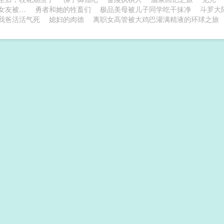
女友被…
勇者和她的牲畜们
极品美母被儿子同学吃干抹净
斗罗大
我爸活活气死
媳妇的肉德
离职女高管被大鸡巴灌满精液的环球之旅