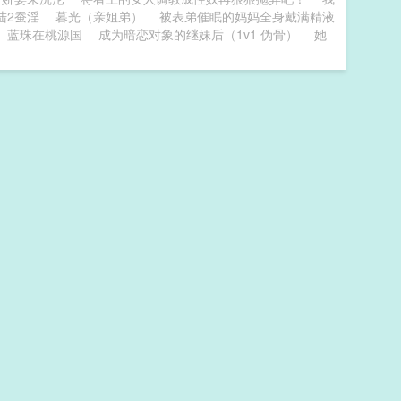
陆2蚕淫
暮光（亲姐弟）
被表弟催眠的妈妈全身戴满精液
蓝珠在桃源国
成为暗恋对象的继妹后（1v1 伪骨）
她