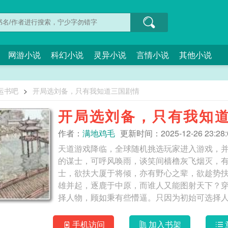
网游小说
科幻小说
灵异小说
言情小说
其他小说
运书吧
>
开局选刘备，只有我知道三国剧情
开局选刘备，只有我知
作者：
满地鸡毛
更新时间：2025-12-26 23:28:
天道游戏降临，全球随机挑选玩家进入游戏，
的谋士，可呼风唤雨，谈笑间樯橹灰飞烟灭，
士，欲扶大厦于将倾，亦有野心之辈，欲趁势
雄并起，逐鹿于中原，而谁人又能图射天下？
择人物，顾如秉有些懵逼。只因为初始可选择
备......要知道，在这个世界，没有三国这个
纷选择王侯将相，以为权势滔天，而顾如秉经过思索
手机访问
加入书架