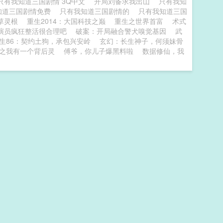
只有我知道三国剧情 3Q中文
开局刘备求我出山
只有我知
知道三国剧情免费
只有我知道三国剧情的
只有我知道三国
草灵根
重生2014：大国科技之巅
重生之世界首富
术式
演员疯狂整活很合理吧
破案：开局融合警犬嗅觉基因
武
生86：契约土狗，承包兴安岭
玄幻：长生神子，何须妹骨
之我有一个背后灵
傅爷，你儿子爆黑料啦
数据修仙，我