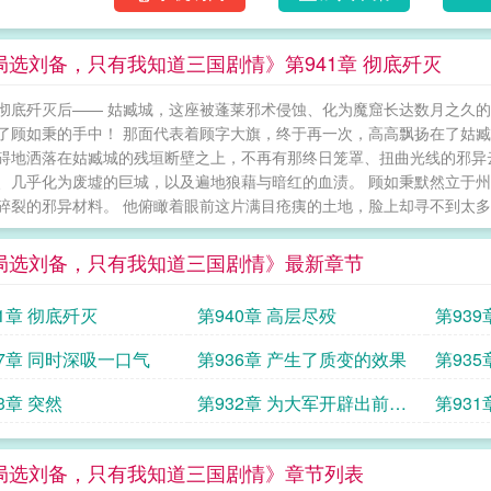
别人王侯将相，你特
局选刘备，只有我知道三国剧情》第941章 彻底歼灭
彻底歼灭后—— 姑臧城，这座被蓬莱邪术侵蚀、化为魔窟长达数月之久
了顾如秉的手中！ 那面代表着顾字大旗，终于再一次，高高飘扬在了姑臧
碍地洒落在姑臧城的残垣断壁之上，不再有那终日笼罩、扭曲光线的邪异云
、几乎化为废墟的巨城，以及遍地狼藉与暗红的血渍。 顾如秉默然立于
碎裂的邪异材料。 他俯瞰着眼前这片满目疮痍的土地，脸上却寻不到太多胜
局选刘备，只有我知道三国剧情》最新章节
41章 彻底歼灭
第940章 高层尽殁
第93
毒蛇
37章 同时深吸一口气
第936章 产生了质变的效果
第93
3章 突然
第932章 为大军开辟出前进
第931
的血路
局选刘备，只有我知道三国剧情》章节列表