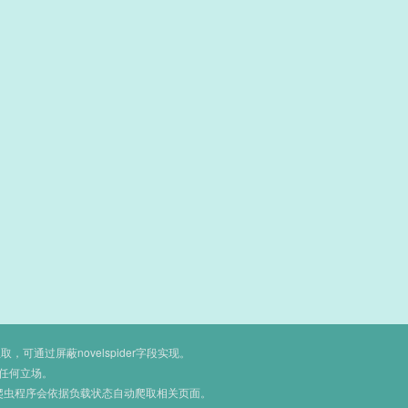
通过屏蔽novelspider字段实现。
任何立场。
爬虫程序会依据负载状态自动爬取相关页面。