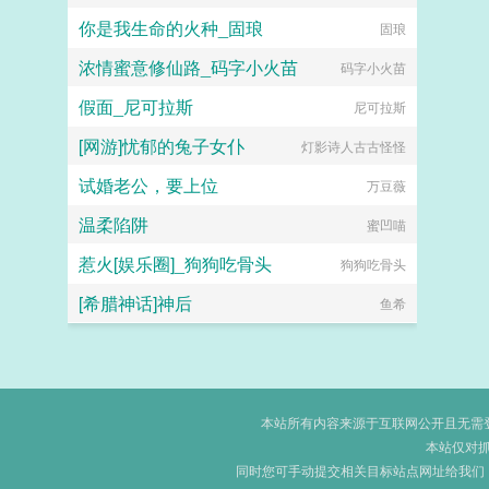
你是我生命的火种_固琅
固琅
浓情蜜意修仙路_码字小火苗
码字小火苗
假面_尼可拉斯
尼可拉斯
[网游]忧郁的兔子女仆
灯影诗人古古怪怪
试婚老公，要上位
万豆薇
温柔陷阱
蜜凹喵
惹火[娱乐圈]_狗狗吃骨头
狗狗吃骨头
[希腊神话]神后
鱼希
本站所有内容来源于互联网公开且无需登录
本站仅对
同时您可手动提交相关目标站点网址给我们