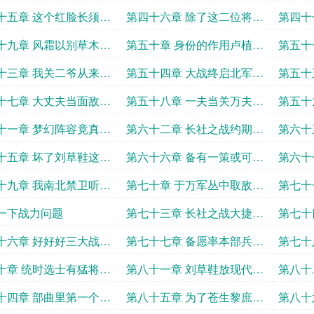
有素
如主动出击
专属兵
十五章 这个红脸长须的
第四十六章 除了这二位将军
第四十
水很深
何人可称猛将
下的重
十九章 风霜以别草木之
第五十章 身份的作用卢植的
第五十
乱而见贞良之
恐怖属性
卫
十三章 我关二爷从来不
第五十四章 大战终启北军五
第五十
过任何装逼的机会
校的战力
将遭天
十七章 大丈夫当面敌而
第五十八章 一夫当关万夫莫
第五十
不旋踵
开
目藏龙
十一章 梦幻阵容竟真成
第六十二章 长社之战约期剿
第六十
阵容小丑竟是我自己
捕
战争
十五章 坏了刘草鞋这次
第六十六章 备有一策或可破
第六十
真要马革裹尸了
颍川黄巾
黄巾授
十九章 我南北禁卫听令
第七十章 于万军丛中取敌将
第七十
黄巾大营前进
首级
可解
一下战力问题
第七十三章 长社之战大捷转
第七十
职善战甲士
么大一
十六章 好好好三大战狂
第七十七章 备愿率本部兵马
第七十
会面了
克定汝南
光武盛
十章 统时选士有猛将之
第八十一章 刘草鞋放现代肯
第八十
定是个无良资本家
在蒸蒸
十四章 部曲里第一个晋
第八十五章 为了苍生黎庶随
第八十