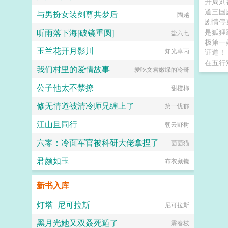
开局刘
道三国
与男扮女装剑尊共梦后
陶越
剧情停
听雨落下海[破镜重圆]
是狐狸
盐六七
极第一
玉兰花开月影川
知光卓丙
证道！
在五行
我们村里的爱情故事
爱吃文君嫩绿的冷哥
公子他太不禁撩
甜橙柿
修无情道被清冷师兄缠上了
第一忧郁
江山且同行
朝云野树
六零：冷面军官被科研大佬拿捏了
茴茴猫
君颜如玉
布衣藏镜
新书入库
灯塔_尼可拉斯
尼可拉斯
黑月光她又双叒死遁了
霖春枝