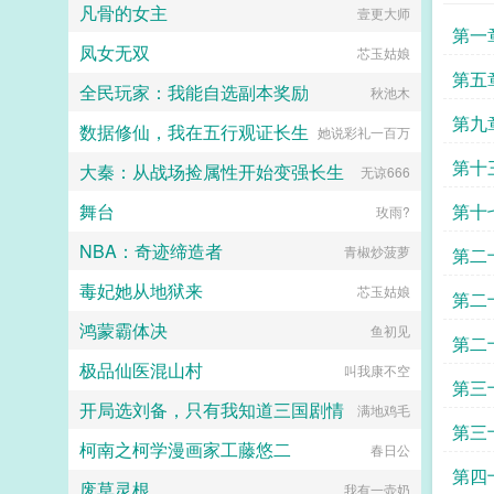
凡骨的女主
壹更大师
郎。传闻裴七郎出身名门，权势滔
第一
天，偏他又是个温和端方的病美人，
凤女无双
芯玉姑娘
看起来十分好拿捏的样子月色下，苏
国剧
蕴宜跌入裴七郎怀中，眸中含泪。表
第五
全民玩家：我能自选副本奖励
秋池木
哥救我。几度恩爱，数月缠绵，裴七
郎临别前对她说等我。这不过是必要
第九
数据修仙，我在五行观证长生
她说彩礼一百万
的虚与委蛇，苏蕴宜心知肚明。她含
泪送走裴七郎，扭头又挑了个寒门士
说的
第十
大秦：从战场捡属性开始变强长生
无谅666
子，谁知眼看好事将近，裴七郎竟去
而复返。手指捏住她的下巴，温雅君
小区
舞台
第十
玫雨?
子笑意和煦表妹好狠的心啊，竟想将
朕始乱终弃么？裴七郎，真名裴玄，
NBA：奇迹缔造者
能
青椒炒菠萝
第二
行七，正是当今陛下。苏蕴宜才知
道。心机美人x腹黑皇帝v前随榜更，
毒妃她从地狱来
芯玉姑娘
啊
v后日更1男女主彼此身心唯一2男女
第二
主无任何血缘关系3全文无道德完人
鸿蒙霸体决
鱼初见
4传统大团圆结局。...
逼道
第二
极品仙医混山村
叫我康不空
不过
第三
开局选刘备，只有我知道三国剧情
满地鸡毛
雪
第三
柯南之柯学漫画家工藤悠二
春日公
托付
第四
废草灵根
我有一壶奶