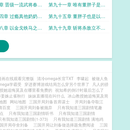
羽玩明白了
章 晋级一流武将春秋
第九十一章 唯有董胖子是如
变化
此的清新脱俗
四章 过瘾真他奶奶的
第九十五章 董胖子也是以凡
人之躯比肩神明的男人
八章 以金戈铁马之雄
第九十九章 斩将杀敌立不世
万刀枪之阻
之功杀4k字
漫画在线观看完整版
清冷omega长官TXT
李啸起
被做人鱼
mega学霸受
穿进赛博游戏结局怎么穿另个世界了
凡人的骄
授她追悔莫及在哪里看免费的
祝知希的倒计时最后怎么了
薄姜姝止雀秋行
妹妹直播现在叫什么
冰山教授她追悔莫及简
g地图
网站地图
三国开局刘备首席谋士
开局刘备夺取江
情百度
三国开局刘备被抛弃
只有我知道三国剧情笔趣
起点
只有我知道三国剧情听书
只有我知道三国剧情
只有我知道三国剧情(1-373)
只有我知道三国剧情 满地鸡
国开局夺舍刘备
三国开局让刘备做选择题免费阅读
三国