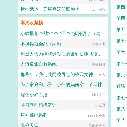
训练
第四
横推武道：开局罗汉伏魔神功
落日余晖
男人
第四
本周收藏榜
性危
第五
小骚批都??被?????干???爹操肿了（与狼共枕）
会错
第五
不挨操就会死（高h）
百无禁忌
小卷宝宝
战死
第六
用黑人大肉棒将迦勒底的爆乳长腿骚货英灵一个个的全都调教成发情媚黑母猪贱婊吧
梦幻
第六
人渣反派自救系统
克图格亚改二
墨香铜臭
怕是
那些年，我们共同凌辱过的校园女神
第六
三天
为了家庭和儿子，小伟的妈妈穿上了丝袜
目标
解释
淫荡少妇白洁
豺狼末日
daokee
第七
补习老师猎艳笔记
小土豆
终于
第八
原神催眠系列
saya触手酱
烈
第八
乱伦天堂
黑夜的香蕉