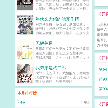
可被他彻底缠上。某天他抵她在墙陆
衣裳给我捡起来！床帐里的永安长公
离婚，离婚当晚，她在酒吧玩真心话
小姐，咱俩床上挺搭的，霍太太的位
主探出来一张妖媚的面来，惊喜的瞧
大冒险，当众约了一个男人，岂料，
子考虑一下？众人都以为霍铎玩玩而
着宋知鸢道知鸢也要一起来吗？我来
那个男人竟然是她的顶头上司，而且
《开
已，就连陆黎都没当真。后来热搜爆
你个大头鬼啊！再来脑袋都不保啦！
还是刚跟她离婚的前夫！前夫当面阴
年代文大佬的漂亮作精
了图，陆黎切菜划破了手，男人红着
求求你补药再打男人了啊北定王的大
阳她将心思好好放在工作上，没必要
眼圈抱起她乖，以后这些我来干...
马义从
程方秋生得千娇百媚，肤如凝脂，一
军都打到殿门口了姐妹你守点女德吧
背后搞小动作。然后转身背地里打电
睁开眼，居然成了一本七零年代文里
他说不要不是欲擒故纵北定王耶律青
底落入
话约她吃饭。姜羽溪反手就将霍辰西
的炮灰女配。她无语望天，在这个充
野，一生戎马，而立之年不曾成婚，
拉进黑名单，她尽职尽责做着自己的
毫无阻
满限制的时代，她只想当条咸鱼，拿
只将他的养子当亲子培养。奈何这养
工作，传言霍辰西当初是为了白月光
疮百孔
着便宜老公的丰厚工资买买买，顺便
子软弱无能，性格怯懦，难当大任，
无解关系
出国，现在每天粘着她是怎么回事？
然枯萎
再好好享受宽肩窄腰，冷峻帅气...
耶律青野只能将人送回长安，让他去
姜羽溪一直小心隐瞒着自己的身份，
曾用名百亿合约男友文案有改但剧情
做个富贵闲人。直到有一日，他听
直到某天夜里，霍辰西将她抵在角
还是原剧情］言初怎么也想不到，一
说，他的养子，在长安，给人，当，
落，叫出了她以前的名字，老婆，我
《开
贫如洗的她，会和一个陌生男人，莫
外室。据说还是三分之一外室，那女
们复婚好不好？...
名其妙地绑定了一场为期365天的财
人一口气养了三个，他的养子是最不
富交换。说白了就是他的钱进了她账
我弟弟是武二郎
得宠的那个。北定王缓缓挑眉。反了
第9
户，她的钱进了他账户还转！不！
天了？爹系猛男北定王26x活泼明媚
大郎，该吃药了。武植醒来，突然发
回！去！好消息对方是陆洺执，陆氏
小娇娇16人设封感谢齐九子推推超
现眼前多了一个妩媚的人儿，端着汤
第9
集团太子爷，多金，年轻，人还帅。
好看基友文我那陛下柔弱不能自理by
药！这碗药，他要不要喝...
坏消息这人脾气差，控制欲强，还打
周九续书号9125729苏蕴宜，世家庶
算趁机和她来场合约恋爱。...
第93
女，生得夭桃秾李，偏偏生母卑微。
本月排行榜
她被父亲视作一份礼物，将要送给年
近七十的淮江王。苏蕴宜只能在心里
不晚
叶用心
说我不愿。为了逃避不公的命运，她
《开
盯上了那位客居自家东苑的表哥裴七