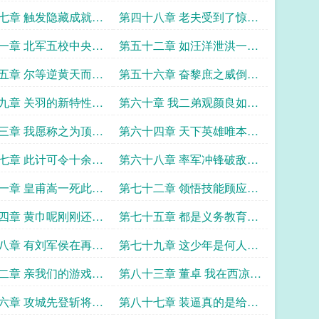
种
秒
七章 触发隐藏成就稷
第四十八章 老夫受到了惊吓
建者
容老夫缓缓
一章 北军五校中央禁
第五十二章 如汪洋泄洪一泻
千里
五章 尔等逆黄天而行
第五十六章 奋黎庶之威倒山
罚降世
河之悬
九章 关羽的新特性凤
第六十章 我二弟观颜良如插
标卖首尔
三章 我愿称之为顶上
第六十四章 天下英雄唯本初
兄与操耳
七章 此计可令十余万
第六十八章 率军冲锋破敌搴
首可令大汉山河永固
旗
一章 皇甫嵩一死此困
第七十二章 领悟技能顾应剑
法
四章 黄巾呢刚刚还这
第七十五章 都是义务教育结
个
果你偷偷去黄埔进修
八章 有刘军侯在再兴
第七十九章 这少年是何人年
世亦是可期
纪轻轻竟这般勇武
二章 亲我们的游戏正
第八十三章 董卓 我在西凉找
日上哦
马的那些年
六章 攻城先登斩将破
第八十七章 装逼真的是给关