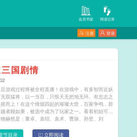
会员书架
阅读记录
注册
登录
道三国剧情
02
并且游戏过程将被全程直播！在游戏中，有多智而近妖
有无双猛将，以一当百，只恨天无把地无环。有忠志之
扶摇而上！在这个烽烟四起的璀璨大世，百家争鸣，群
穿越者顾如秉，被选中成为了玩家之一。看着初始可选
人物赫然是：董卓、袁绍、袁术、曹操、孙坚、刘
朝代，也就是说，只有顾如秉知道三国剧情！其他玩家纷
之后，却最终选择了......刘备！网友人都麻了：
章节目录
立即阅读