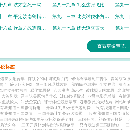
将的兵卒
备一起征战黄巾
敌
十八章 波才之死一喝震
第八十九章 怎么这张飞比关
第九十
霄
羽还特么离谱
刀法的
十二章 平定汝南剑指广
第九十三章 此次讨伐张角备
第九十
愿为先锋
过瘾呐
十六章 斥章之战震撼的
第九十七章 伐无道立黄天
第九十
军
力破千
查看更多章节...
小说标签
型炮灰女配合集
首领宰的计划被撕了的
修仙模拟器免广告版
青鸾殇3d
焦了
盛大版剑网3
剑三阆风悬城攻略
我的民俗游戏机全文在线
清冷o
么时候开始写的
感化意思是
八叉书库 毫末生
彼此照见的意思
冰山教
大嫂和我
吾与孰美原句是什么
冰山教授蓄谋
养母电影完整版
春情
人鱼被鲛人
叫沈念安的
罪母绯红最新章节
娇妻别跑的大结局
网站ta
只有我知道三国剧情折趣
开局让刘备做选择题免费
只有我知道三国剧
只有我知道三国剧情
三国开局让刘备做选择题!
只有我知道三国剧情
三国开局刘备在他家里差点把刘备杀了的
三国开局让刘备做选择题
开局选刘备
三国开局让刘备做选择题免费
只有我知道三国剧情txt
三