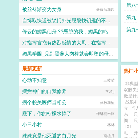
级武
第八
被丝袜渐变为女身
蔷薇后花园
动九
第九
自缚取快递被锁门外光屁股找钥匙的不良妹妹
宗
第九
停云的媚黑仙舟 ??恶堕的我，媚黑的鸣火首席以及仙舟??
黑翼君
黄巾
对指挥官抱有热烈感情的大凤，在指挥官被迫出差的一年中被黑人用媚药和甜言蜜语玩弄成满身刺青的媚黑婊子
露露
媚黑学园_见到黑爹大肉棒就会即堕的母猪教师和婊子学生
Kyle
佚名
最新更新
热门
心动不知意
三枝喵
非典
双眼失
摆烂神仙的自我修养
学渣jj
傲是什
拐个貌美医师当相公
战浪4
莫教花坠
介
当
殿下，你的柠檬水掉了
梓酥糯米糕
东
阁
小日小村
林林
TXT
毛
妹妹竟是他死遁的白月光
南栀月