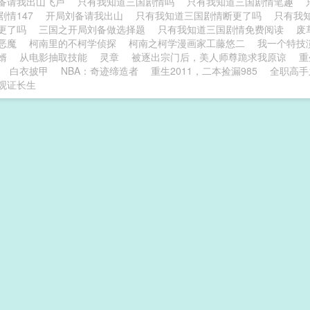
备请我出山飞卢
只有我知道三国剧情吗
只有我知道三国剧情笔趣
剧情147
开局刘备请我出山
只有我知道三国剧情断更了吗
只有我
更了吗
三国之开局刘备做选择题
只有我知道三国剧情免费阅读
废
恶魔
柯南里的不柯学侦探
柯南之柯学漫画家工藤悠二
我一个特技
婿
从电影抽取技能
灵章
被逐出宗门后，美人师尊跪求我原谅
重
白衣披甲
NBA：奇迹缔造者
重生2011，二本捡漏985
全职高手
观证长生