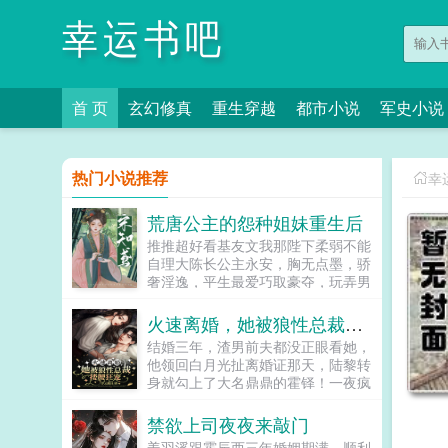
幸运书吧
首 页
玄幻修真
重生穿越
都市小说
军史小说
热门小说推荐
幸
荒唐公主的怨种姐妹重生后
推推超好看基友文我那陛下柔弱不能
自理大陈长公主永安，胸无点墨，骄
奢淫逸，平生最爱巧取豪夺，玩弄男
人，恶名远播。其胞弟登基后，长公
主更是不知收敛，常强掳良男入府。
火速离婚，她被狼性总裁搂腰狂宠
终有一日，长公主掳走了北定王的养
结婚三年，渣男前夫都没正眼看她，
子，激怒了北定王，使北定王谋反，
他领回白月光扯离婚证那天，陆黎转
带兵打入长安，手刃长公主。而宋知
身就勾上了大名鼎鼎的霍铎！一夜疯
鸢，就是倒霉的，长公主手帕交。与
狂后，男人看着她低笑陆小姐，不打
长公主同死后，宋知鸢重生回长公主
算负责？陆黎转身不认人，他霍铎怎
禁欲上司夜夜来敲门
掳人现场。当务之急，第一件事就是
么会缺女人！本以为不会再有交集，
直奔长公主闺房大喊一声捡起来！把
姜羽溪跟霍辰西三年婚姻期满，顺利