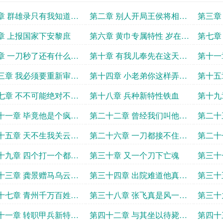
章 群雄录只有我知道三
第二章 别人开局王侯将相你
第三章
情
开局编草鞋
如回去
章 上报国家下安黎庶
第六章 黄巾专属特性 岁在甲
第七章
子
徒
章 一刀秒了还有什么好
第十章 有我儿奉先在这天下
第十一
还不是唾手可得
看这个
三章 我必须要重新审视
第十四章 小老弟你这样弄的
第十五
门口李大爷了
我很没面子啊
鸡鸣
七章 不不可能绝对不可
第十八章 兵种新特性铁血
第十九
家把话
十一章 毕竟他是个疯批
第二十二章 曾经我们叫他逼
第二十
王现在我们叫他爷
令万死
十五章 天不生我关云长
第二十六章 一刀都接不住给
第二十
万古如长夜
我全体起立
击之势
十九章 四个打一个都打
第三十章 又一个刀下亡魂
第三十
你会不会玩
宝啊这
十三章 龚景赠马乌云踏
第三十四章 出院难道他真的
第三十
是天才
我自己
十七章 青州千万百姓尽
第三十八章 张飞真是风一样
第三十
于玄德公之手了
的男子
玩是吧
十一章 转职甲兵新特性
第四十二章 与其坐以待毙不
第四十