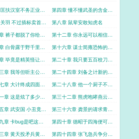
 匡扶汉室不务正业不
第四章 懂不懂武圣的含金量
编草鞋
啊
 关羽 不过插标卖首之
第八章 鼠辈安敢知虎名
章 裤子都脱了你给我
第十二章 你永远可以相信关
二爷
章 白骨露于野千里无
第十六章 谋士简雍恐怖的谋
士属性
章 毕竟是精英怪让人
第二十章 我只要五百校刀手
说完啊
便可取黄忠首级
三章 我等但听主公号
第二十四章 刘备之计新的兵
不辞
种属性
七章 大计终成四面夹
第二十八章 他一个厨子不看
菜谱看上兵法了
一章 这是炫了多少肾
第三十二章 熊虎咆哮燕云十
么持久
八骑
五章 武安国 小丑竟是
第三十六章 龚景的请求青州
黄巾军
九章 卡bug是吧这么
第四十章 德昭于四海便可万
众仰服
三章 黄天投矛兵黄巾
第四十四章 张飞急兵争分夺