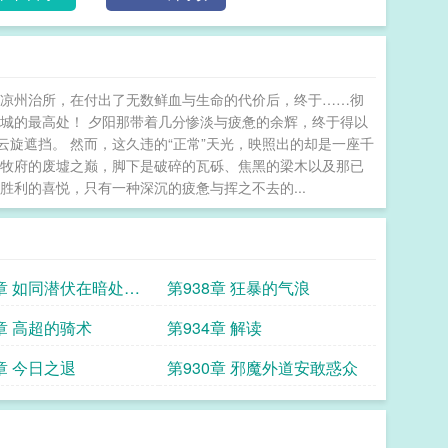
么开局编草鞋？ 开局选刘备，只有我知道三国剧情
的凉州治所，在付出了无数鲜血与生命的代价后，终于……彻
城的最高处！ 夕阳那带着几分惨淡与疲惫的余辉，终于得以
旋遮挡。 然而，这久违的“正常”天光，映照出的却是一座千
州牧府的废墟之巅，脚下是破碎的瓦砾、焦黑的梁木以及那已
利的喜悦，只有一种深沉的疲惫与挥之不去的...
9章 如同潜伏在暗处的
第938章 狂暴的气浪
5章 高超的骑术
第934章 解读
章 今日之退
第930章 邪魔外道安敢惑众