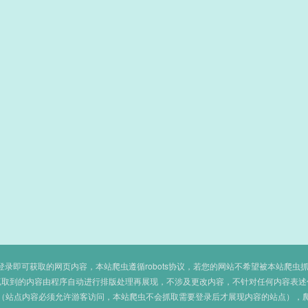
即可获取的网页内容，本站爬虫遵循robots协议，若您的网站不希望被本站爬虫抓取，可
抓取到的内容由程序自动进行排版处理再展现，不涉及更改内容，不针对任何内容表述
（站点内容必须允许游客访问，本站爬虫不会抓取需要登录后才展现内容的站点），