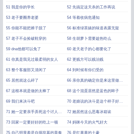
51 我是你的学长
52 先搞定这天杀的工作再说
53 老子要圈养老婆
54 等着收病危通知
55 你能不能把裤子脱了
56 标准绿茶婊的味道表露无疑
57 老子不会捡破鞋穿的
58 生胡萝卜需要趁热吃么
59 dna他都可以免了
60 老天老子的心都要化了
61 你真是我见过最柔弱的女人
62 更贱方可以贱治贱
63 整个客服部又清闲了
64 到时候有你们受的
65 居然就这么碎了
66 亲你真的确定你是来这里做客
服的么
67 这根本就是做的太棒了
68 这个混蛋居然是蓝色的眸子
69 我们来决斗吧
70 老娘说的决斗是这个样子好不
好
71 她一定要亲手弄死这个讨人厌
72 她居然这么恶毒冰箱诶
的小鬼
73 回家一定要好好的吃上一顿
74 妈咪今天的火气好大
75 自己明显着是自掘坟墓的章奏
76 是红果果的土豪