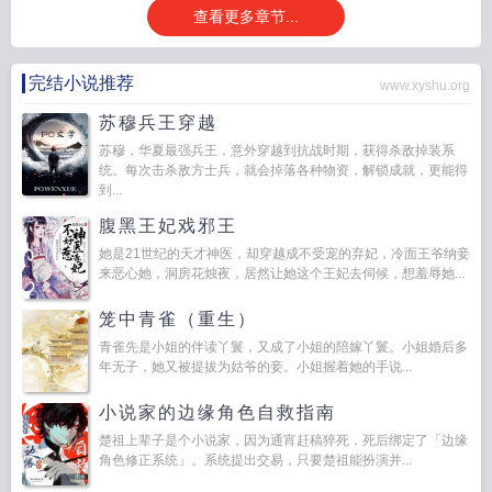
查看更多章节...
完结小说推荐
www.xyshu.org
苏穆兵王穿越
苏穆，华夏最强兵王，意外穿越到抗战时期，获得杀敌掉装系
统。每次击杀敌方士兵，就会掉落各种物资，解锁成就，更能得
到...
腹黑王妃戏邪王
她是21世纪的天才神医，却穿越成不受宠的弃妃，冷面王爷纳妾
来恶心她，洞房花烛夜，居然让她这个王妃去伺候，想羞辱她...
笼中青雀（重生）
青雀先是小姐的伴读丫鬟，又成了小姐的陪嫁丫鬟。小姐婚后多
年无子，她又被提拔为姑爷的妾。小姐握着她的手说...
小说家的边缘角色自救指南
楚祖上辈子是个小说家，因为通宵赶稿猝死，死后绑定了「边缘
角色修正系统」。系统提出交易，只要楚祖能扮演并...