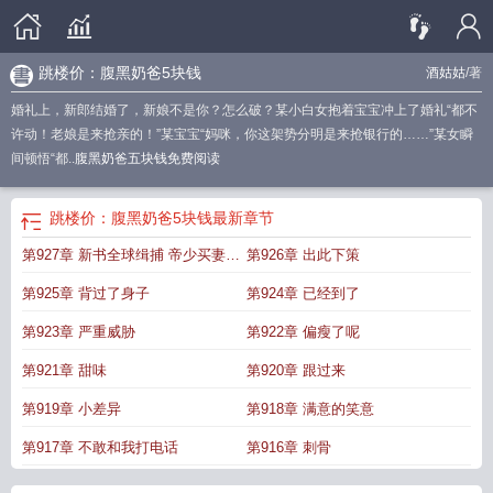
跳楼价：腹黑奶爸5块钱
酒姑姑
/著
婚礼上，新郎结婚了，新娘不是你？怎么破？某小白女抱着宝宝冲上了婚礼“都不
许动！老娘是来抢亲的！”某宝宝“妈咪，你这架势分明是来抢银行的……”某女瞬
间顿悟“都..
腹黑奶爸五块钱免费阅读
跳楼价：腹黑奶爸5块钱
最新章节
第927章 新书全球缉捕 帝少买妻赠
第926章 出此下策
包子
第925章 背过了身子
第924章 已经到了
第923章 严重威胁
第922章 偏瘦了呢
第921章 甜味
第920章 跟过来
第919章 小差异
第918章 满意的笑意
第917章 不敢和我打电话
第916章 刺骨