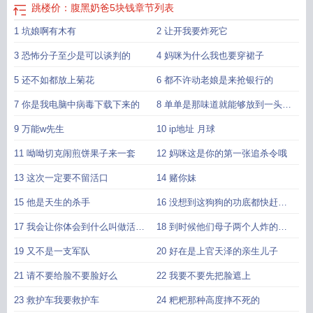
跳楼价：腹黑奶爸5块钱
章节列表
1 坑娘啊有木有
2 让开我要炸死它
3 恐怖分子至少是可以谈判的
4 妈咪为什么我也要穿裙子
5 还不如都放上菊花
6 都不许动老娘是来抢银行的
7 你是我电脑中病毒下载下来的
8 单单是那味道就能够放到一头牛
了
9 万能w先生
10 ip地址 月球
11 呦呦切克闹煎饼果子来一套
12 妈咪这是你的第一张追杀令哦
13 这次一定要不留活口
14 赌你妹
15 他是天生的杀手
16 没想到这狗狗的功底都快赶上
她了
17 我会让你体会到什么叫做活着
18 到时候他们母子两个人炸的连
是种煎熬
渣都不剩
19 又不是一支军队
20 好在是上官天泽的亲生儿子
21 请不要给脸不要脸好么
22 我要不要先把脸遮上
23 救护车我要救护车
24 粑粑那种高度摔不死的