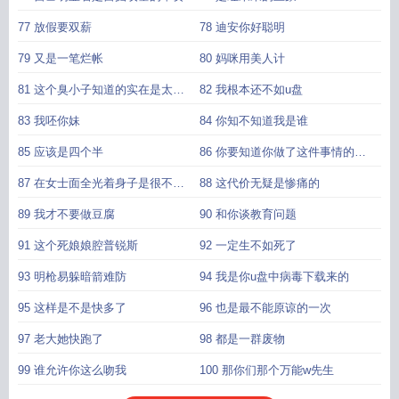
77 放假要双薪
78 迪安你好聪明
79 又是一笔烂帐
80 妈咪用美人计
81 这个臭小子知道的实在是太多
82 我根本还不如u盘
了
83 我呸你妹
84 你知不知道我是谁
85 应该是四个半
86 你要知道你做了这件事情的后
果
87 在女士面全光着身子是很不礼
88 这代价无疑是惨痛的
貌的
89 我才不要做豆腐
90 和你谈教育问题
91 这个死娘娘腔普锐斯
92 一定生不如死了
93 明枪易躲暗箭难防
94 我是你u盘中病毒下载来的
95 这样是不是快多了
96 也是最不能原谅的一次
97 老大她快跑了
98 都是一群废物
99 谁允许你这么吻我
100 那你们那个万能w先生