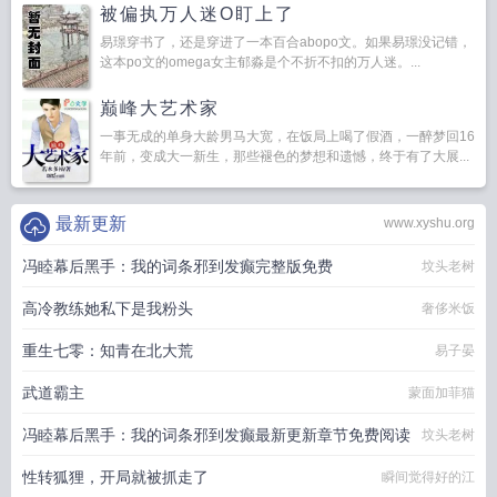
被偏执万人迷O盯上了
易璟穿书了，还是穿进了一本百合abopo文。如果易璟没记错，
这本po文的omega女主郁淼是个不折不扣的万人迷。...
巅峰大艺术家
一事无成的单身大龄男马大宽，在饭局上喝了假酒，一醉梦回16
年前，变成大一新生，那些褪色的梦想和遗憾，终于有了大展...
最新更新
www.xyshu.org
冯睦幕后黑手：我的词条邪到发癫完整版免费
坟头老树
高冷教练她私下是我粉头
奢侈米饭
重生七零：知青在北大荒
易子晏
武道霸主
蒙面加菲猫
冯睦幕后黑手：我的词条邪到发癫最新更新章节免费阅读
坟头老树
性转狐狸，开局就被抓走了
瞬间觉得好的江