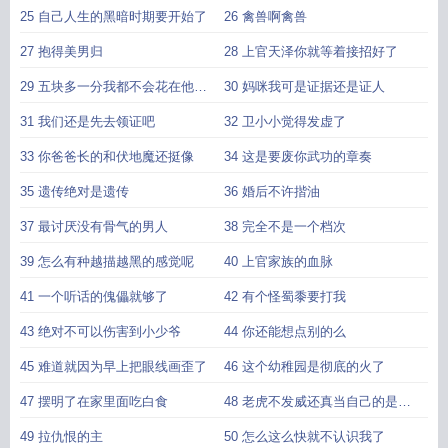
25 自己人生的黑暗时期要开始了
26 禽兽啊禽兽
27 抱得美男归
28 上官天泽你就等着接招好了
29 五块多一分我都不会花在他身
30 妈咪我可是证据还是证人
上的
31 我们还是先去领证吧
32 卫小小觉得发虚了
33 你爸爸长的和伏地魔还挺像
34 这是要废你武功的章奏
35 遗传绝对是遗传
36 婚后不许揩油
37 最讨厌没有骨气的男人
38 完全不是一个档次
39 怎么有种越描越黑的感觉呢
40 上官家族的血脉
41 一个听话的傀儡就够了
42 有个怪蜀黍要打我
43 绝对不可以伤害到小少爷
44 你还能想点别的么
45 难道就因为早上把眼线画歪了
46 这个幼稚园是彻底的火了
47 摆明了在家里面吃白食
48 老虎不发威还真当自己的是加
菲
49 拉仇恨的主
50 怎么这么快就不认识我了