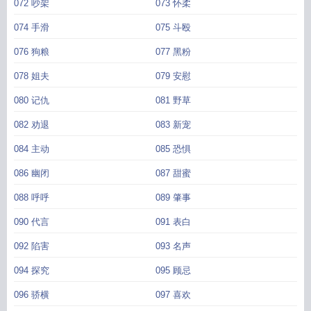
072 吵架
073 怀柔
074 手滑
075 斗殴
076 狗粮
077 黑粉
078 姐夫
079 安慰
080 记仇
081 野草
082 劝退
083 新宠
084 主动
085 恐惧
086 幽闭
087 甜蜜
088 呼呼
089 肇事
090 代言
091 表白
092 陷害
093 名声
094 探究
095 顾忌
096 骄横
097 喜欢