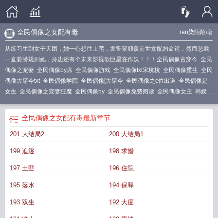
全民偶像之女配有毒
ran染陌陌
/著
从练习生到女子天团，她一心想往上爬，发誓要颠覆前世女配的命运，然而总裁
一直要潜规则她，身边还有个未来影视歌巨星在作妖！！！
全民偶像古穿今
全民
偶像之宠妻
全民偶像by席
全民偶像游戏
全民偶像txt宋杭杭
全民偶像重生
全民
偶像古穿今txt
全民偶像学院
全民偶像[古穿今
全民偶像之c位出道
全民偶像是
女生
全民偶像之宠妻狂魔
全民偶像by
全民偶像免费阅读
全民偶像女主
韩娱之
全民偶像
全民偶像 游戏
全民偶像app
全民偶像abotxt
全民偶像
全民偶像
txt
全民偶像练习生
全民偶像免费
全民偶像是我老攻免费
全民偶像abo
全民偶像之女配有毒
最新章节
201 大结局2
200 大结局1
199 追逐
198 求婚
197 土匪
196 住院
195 落水
194 保释
193 双生
192 大度