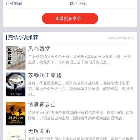
098 对峙
099 咯噪
查看更多章节...
完结小说推荐
www.xyshu.org
凤鸣西堂
年下双强伪父子双帝王疯批质子攻x高冷帝王受九国五州，燕国
立鼎，雄霸天下。传闻秦国三公子秦诏乃美人之...
苏穆兵王穿越
苏穆，华夏最强兵王，意外穿越到抗战时期，获得杀敌掉装系
统。每次击杀敌方士兵，就会掉落各种物资，解锁成就，更能得
到...
情满雾云山
情满雾云山作者用舒展自如的开放式艺术手法，以爱情的起伏为
脉络，以艰苦创业为主线，围绕着华高灿毛妮妮的爱情故...
无解关系
曾用名百亿合约男友文案有改但剧情还是原剧情］言初怎么也想