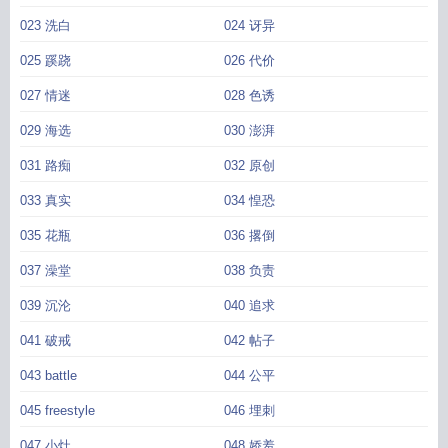
023 洗白
024 讶异
025 蹊跷
026 代价
027 情迷
028 色诱
029 海选
030 澎湃
031 路痴
032 原创
033 真实
034 惶恐
035 花瓶
036 撂倒
037 澡堂
038 负责
039 沉沦
040 追求
041 破戒
042 帖子
043 battle
044 公平
045 freestyle
046 埋刺
047 小灶
048 娇羞