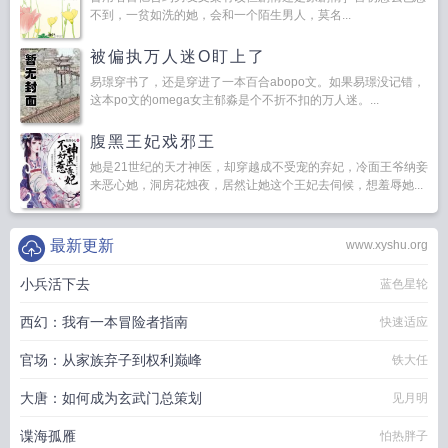
不到，一贫如洗的她，会和一个陌生男人，莫名...
被偏执万人迷O盯上了
易璟穿书了，还是穿进了一本百合abopo文。如果易璟没记错，
这本po文的omega女主郁淼是个不折不扣的万人迷。...
腹黑王妃戏邪王
她是21世纪的天才神医，却穿越成不受宠的弃妃，冷面王爷纳妾
来恶心她，洞房花烛夜，居然让她这个王妃去伺候，想羞辱她...
最新更新
www.xyshu.org
小兵活下去
蓝色星轮
西幻：我有一本冒险者指南
快速适应
官场：从家族弃子到权利巅峰
铁大任
大唐：如何成为玄武门总策划
见月明
谍海孤雁
怕热胖子