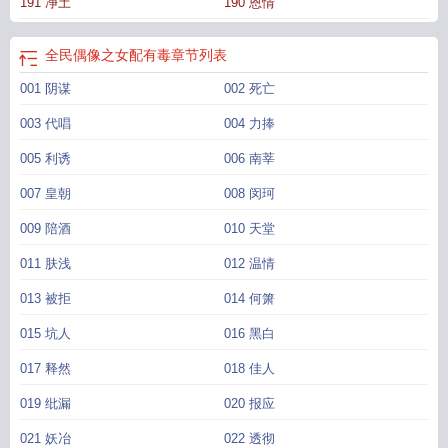
191 净土
190 恩情
全民偶像之女配有毒
章节列表
001 阴谋
002 死亡
003 代唱
004 力捧
005 利诱
006 南莘
007 皇朝
008 闵珂
009 陪酒
010 天堂
011 肤浅
012 温情
013 被拒
014 何箫
015 坑人
016 黑白
017 释然
018 佳人
019 纰漏
020 报应
021 妖冶
022 透彻