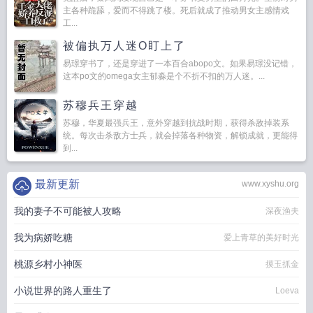
主各种跪舔，爱而不得跳了楼。死后就成了推动男女主感情戏
工...
被偏执万人迷O盯上了
易璟穿书了，还是穿进了一本百合abopo文。如果易璟没记错，
这本po文的omega女主郁淼是个不折不扣的万人迷。...
苏穆兵王穿越
苏穆，华夏最强兵王，意外穿越到抗战时期，获得杀敌掉装系
统。每次击杀敌方士兵，就会掉落各种物资，解锁成就，更能得
到...
最新更新
www.xyshu.org
我的妻子不可能被人攻略
深夜渔夫
我为病娇吃糖
爱上青草的美好时光
桃源乡村小神医
摸玉抓金
小说世界的路人重生了
Loeva