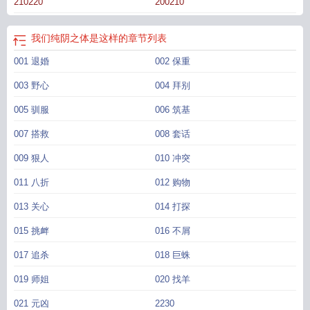
210220
200210
身
我们纯阴之体是这样的306
纯阴之气是什么
我们纯阴之体是这样的男主是
谁
纯阴之体是什么意思呢
什么是纯阴体制
纯阴的意思
纯阴之地是什么意思
纯
阴之体的人什么特征
纯阴之物有哪些
纯阴之体是什么
我们纯阴之体是这样的笔
我们纯阴之体是这样的
章节列表
趣阁
我们纯阴之体是这样的五朵蘑菇
纯阴之气是什么意思
我们纯阴之体是这样
001 退婚
002 保重
的无弹窗 笔趣阁
纯阴之体是什么时候出生
003 野心
004 拜别
005 驯服
006 筑基
007 搭救
008 套话
009 狠人
010 冲突
011 八折
012 购物
013 关心
014 打探
015 挑衅
016 不屑
017 追杀
018 巨蛛
019 师姐
020 找羊
021 元凶
2230