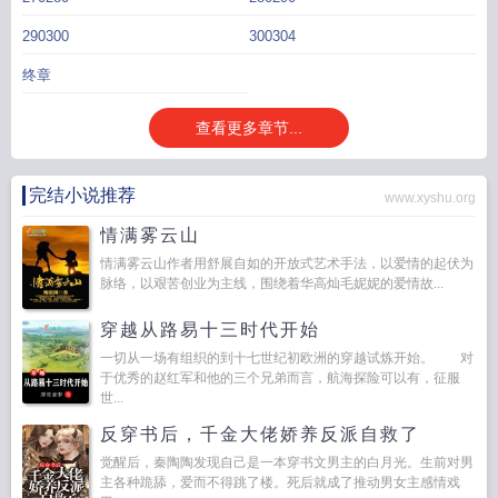
290300
300304
终章
查看更多章节...
完结小说推荐
www.xyshu.org
情满雾云山
情满雾云山作者用舒展自如的开放式艺术手法，以爱情的起伏为
脉络，以艰苦创业为主线，围绕着华高灿毛妮妮的爱情故...
穿越从路易十三时代开始
一切从一场有组织的到十七世纪初欧洲的穿越试炼开始。 对
于优秀的赵红军和他的三个兄弟而言，航海探险可以有，征服
世...
反穿书后，千金大佬娇养反派自救了
觉醒后，秦陶陶发现自己是一本穿书文男主的白月光。生前对男
主各种跪舔，爱而不得跳了楼。死后就成了推动男女主感情戏