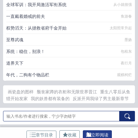
全球军训：我开局激活军衔系统
从小就很强
一直戴着婚戒的前夫
鱼游春
权势滔天：从拯救省府千金开始
太阳照常升起
至尊武魂
墨扬
系统：稳住，别浪！
包租东
道界天下
夜行月
年代，二狗有个物品栏
观棋柯烂
画瓷盘的图样
颓丧家蹲的衣柜和无限世界晋江
重生八零后从鱼
猎开始发家
我的妖兽都有装备的
反派开局我绿了男主最新章节
列表
全职高手同人文之孙翔的妹妹
予取予求一般怎么用
万倍返
还我收徒百无禁忌第一季漫画
鸣人的宇智波女友过于傲娇更新到
第几集
茅山诡术师结局是什么
我家香炉通古今完整版
工藤新一
和怪盗基德认亲
威震九天江北短剧最新章节更新时间
反派开局
绿了男主女主疯狂贴贴
穿成反派的作死未婚妻
剑道余烬零点看
章节目录
收藏
立即阅读