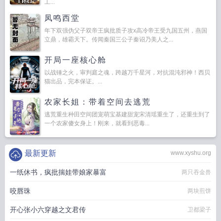
工...
凤鸣西堂
年下双强伪父子双帝王疯批质子攻x高冷帝王受九国五州，燕国
立鼎，雄霸天下。传闻秦国三公子秦诏乃美人之...
开局一座核心舱
以战锤之火，审判庭之魂，跨越万千星河，对抗混沌邪神！西贝
猫出品，完本保证。...
农家长姐：带着空间去逃荒
逃荒重生种田空间团宠萌宝基建甜宠宋清瑶重生了，还重生到了
一个农家傻女身上！刚来，就看到恶毒...
最新更新
www.xyshu.org
一纸休书，疯批揣娃带娘家暴富
两只吞金兽
咬唇珠
两块煎饼
开心张小六穿越之文君传
卫都梁子