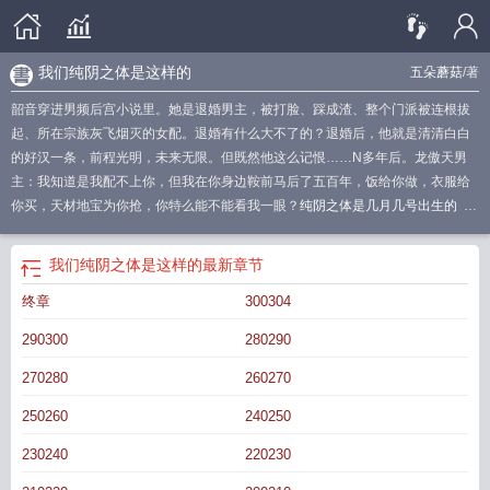
我们纯阴之体是这样的
五朵蘑菇
/著
韶音穿进男频后宫小说里。她是退婚男主，被打脸、踩成渣、整个门派被连根拔
起、所在宗族灰飞烟灭的女配。退婚有什么大不了的？退婚后，他就是清清白白
的好汉一条，前程光明，未来无限。但既然他这么记恨……N多年后。龙傲天男
主：我知道是我配不上你，但我在你身边鞍前马后了五百年，饭给你做，衣服给
你买，天材地宝为你抢，你特么能不能看我一眼？
纯阴之体是几月几号出生的
纯
阳之魄
纯阴之体什么意思
我们纯阴之体是这样的原名
纯阴之体是什么样的
什
么是纯阴之体
纯阴之体是什么意思
我们纯阴之体是这样的最新章节顶点
纯阴之
我们纯阴之体是这样的
最新章节
体为什么命不好
纯阴之人有什么特征
纯阴之人什么意思
纯阴之体道侣
纯阴之
终章
300304
身是什么意思
我们纯阴之体是这样的吗
纯阴之人
我们纯阴之体是这样的韶音书
迷村
我们纯阴之体是这样的免费阅读
我们纯阴之体是这样的韶音49
何为纯阴之
290300
280290
人
纯阴之体有什么作用
我们纯阴之体是这样的韶音
叶辰
纯阴之人有什么特殊
的
我们纯阴之体是这样的韶音叶辰
纯阴之体纯阳之躯是什么意思
我们纯阴之体
270280
260270
是这样的韶音原名
纯阴之体是啥意思
纯阴之体会怎么样
我们纯阴之体是这样的
250260
240250
嘛
我们纯阴之体是这样的韶音叶辰22
纯阴之气什么意思
我们纯阴之体是这样的
趣笔阁
我们纯阴之体是这样的韶音结局
我们纯阴之体是这样的书迷村
纯阴之体
230240
220230
纯阳之魄是什么意思
纯阴之日
我们纯阴之体是这样的韶音番外
什么叫纯阴之