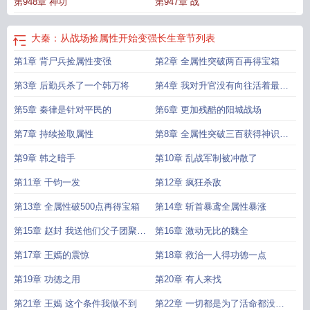
第948章 神功
第947章 战
场捡属性开始变强长生笔趣阁
大秦从佣兵自重开始
大秦从战场捡属性开始变强
长生起点
从大秦开始行走
大秦从战场捡属性开始变强长生 笔趣阁
大秦从战场
捡属性开始变强长生免费
大秦从紫兰轩开始捡卡成神免费阅读
大秦从战场捡属
大秦：从战场捡属性开始变强长生
章节列表
性开始变强长生女主
从大秦开始做选择
大秦从摊牌成为战神开始免费阅读
从大
第1章 背尸兵捡属性变强
第2章 全属性突破两百再得宝箱
秦开始的长生之旅
大秦从战场捡属性开始变强长生百度百科
大秦从签到
大秦之
从小兵到无敌战神
大秦从战场捡属性开始变强长生漫画
大秦从拥兵自重开始
大
第3章 后勤兵杀了一个韩万将
第4章 我对升官没有向往活着最重
秦 从当暴君
穿越大秦从小兵开始
大秦从战场捡属性开始变强长生 免费
大秦从
要
佣兵自重
第5章 秦律是针对平民的
大秦从战场捡属性开始变强长生 在线阅读
第6章 更加残酷的阳城战场
大秦从战场捡属性开始变强
长生幻剑
大秦从战场捡属性开始变强长生免费阅读
大秦从选择身份开始
从大秦
第7章 持续捡取属性
第8章 全属性突破三百获得神识调
开始称霸万界
从大秦开始争霸万界
大秦从战场捡属性开始变强长生作者无谅
666
大秦从小兵
动之法
第9章 韩之暗手
第10章 乱战军制被冲散了
第11章 千钧一发
第12章 疯狂杀敌
第13章 全属性破500点再得宝箱
第14章 斩首暴鸢全属性暴涨
第15章 赵封 我送他们父子团聚去
第16章 激动无比的魏全
了
第17章 王嫣的震惊
第18章 救治一人得功德一点
第19章 功德之用
第20章 有人来找
第21章 王嫣 这个条件我做不到
第22章 一切都是为了活命都没有