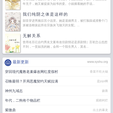
年无子，她又被提拔为姑爷的妾。小姐握着她的手说...
我们纯阴之体是这样的
韶音穿进男频后宫小说里。她是退婚男主，被打脸踩成渣整个门
派被连根拔起所在宗族灰飞烟灭的女配。...
无解关系
曾用名百亿合约男友文案有改但剧情还是原剧情］言初怎么也想
不到，一贫如洗的她，会和一个陌生男人，莫名...
最新更新
www.xyshu.org
穿回现代魔教老巢爆改网红度假村
香菜不吃火锅
召唤最弱？开局恶魔契约天赋拉满
是jojo啊
神州九域志
扬善
年代，二狗有个物品栏
观棋柯烂
紫微鼎
出土的暴龙