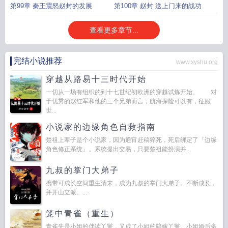
有你真是
第99章 秦王震怒赵封的发展
第100章 赵封 送上门来的战功
查看更多章节...
完结小说推荐
www.xyshu.org
穿越从路易十三时代开始
一切从一场有组织的到十七世纪初欧洲的穿越试炼开始。 对
于优秀的赵红军和他的三个兄弟而言，航海探险可以有，征服
世...
小说家的边缘角色自救指南
楚祖上辈子是个小说家，因为通宵赶稿猝死，死后绑定了「边缘
角色修正系统」。系统提出交易，只要楚祖能扮演并...
九叔的掌门大弟子
携带可成长空间重生清末，成为九叔的掌门大弟子。不断成长，
并开山立派。...
笼中青雀（重生）
青雀先是小姐的伴读丫鬟，又成了小姐的陪嫁丫鬟。小姐婚后多