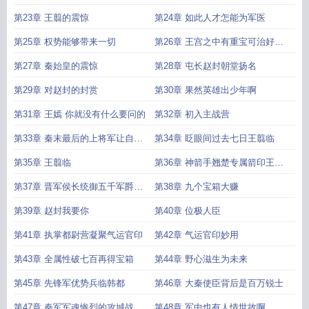
错
第23章 王翦的震惊
第24章 如此人才怎能为军医
第25章 权势能够带来一切
第26章 王宫之中有重宝可治好你
母亲
第27章 秦始皇的震惊
第28章 屯长赵封朝堂扬名
第29章 对赵封的封赏
第30章 果然英雄出少年啊
第31章 王嫣 你就没有什么要问的
第32章 初入主战营
第33章 秦末最后的上将军让自己
第34章 眨眼间过去七日王翦临
指点
第35章 王翦临
第36章 神箭手翘楚专属箭印王翦
惊叹
第37章 晋军侯长统御五千军爵晋
第38章 九个宝箱大赚
五级
第39章 赵封我要你
第40章 位极人臣
第41章 执掌都尉营凝聚气运官印
第42章 气运官印妙用
第43章 全属性破七百再得宝箱
第44章 野心滋生为未来
第45章 先锋军优势兵临韩都
第46章 大秦使臣背后是百万锐士
第47章 秦军军魂惨烈的攻城战
第48章 军中也有人情世故啊