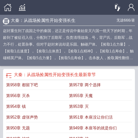
大秦：从战场捡属性开始变强长生
无谅666
/著
赵封重生到了战国之中的秦国，还正是传说中秦始皇灭六国一统天下的时期，年
龄到了被征召入伍，分配到了后勤军，负责清理战场，号，背尸兵。后勤军，战
力不行，处置杂事。但对于赵封来说却是乐园。触碰尸体。【捡取1点力量】，
【捡取1点速度】，【捡取1点体质】，【捡取1点精神】，【捡取1点寿命】。触
碰精英尸体。【捡取5点力量】，【捡取5点寿命】。击杀敌人，捡取属性翻倍。
【捡取10点力量】。【捡取10点寿命】。依靠着捡取的属性，赵封越来越强，一
拳可破城门，一拳可碎山峦，依靠着捡取的寿命，甚至长生不死。赵封感觉，这
大秦：从战场捡属性开始变强长生
最新章节
后勤兵很香！本书又名【从捡属性开始无敌】，【洪荒大秦，我剑取仙神属
第958章 都留下吧
第957章 两个选择
性】，【大秦：从捡属性变强长生】！……
大秦从战场捡属性开始变强长生章节
列表
从大秦开始征战世界
重生从大秦开始
大秦从战场捡属性开始变强长生
大
第956章 灭杀
第955章 天魔
秦从战场捡属性开始变强长生TXT
大秦从拥兵自重开
从大秦开始穿越
从大秦开
始拥兵自重
大秦从摊牌成为战神开始
大秦从小兵开始的
大秦从长平之战开
第954章 镇
第953章 灭
始
从大秦开始征战万界的
从大秦开始签到
大秦从拥兵
大秦从拥兵自重开始起
第952章 虚张声势
第951章 本座没让你们活
点
大秦从战场捡属性开始变强长生网
大秦从战场捡属性开始变强长生 作者天谅
666
大秦从战场捡属性开始变强长生 无谅666
大秦从小兵开始
大秦从登基开始
第950章 无题
第949章 本座等的就是你们
变强
大秦从战场捡属性开始变强长生(1-618)
大秦从战神到世界霸主
大秦从战