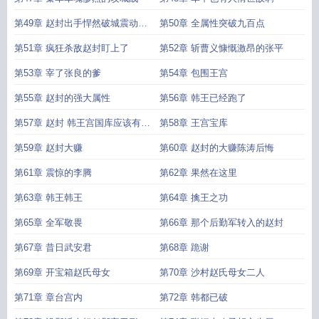
第49章 赵封出手悍然破城震动全
第50章 全属性突破九百点
军
第51章 疯狂杀敌赵封盯上了
第52章 斩曹义慷慨激昂的张平
第53章 宰了张良的爹
第54章 包围王宫
第55章 赵封的强大属性
第56章 韩王已经跑了
第57章 赵封 韩王宫国库应该有不
第58章 王宫宝库
少宝物
第59章 赵封大赚
第60章 赵封的大赚陈涛后悔
第61章 震惊的李腾
第62章 果然在这里
第63章 韩王韩王
第64章 擒王之功
第65章 全军敬畏
第66章 那个后勤军转入的赵封
第67章 昔日武安君
第68章 跪谢
第69章 开宝箱赵氏母女
第70章 沙村赵氏母女二人
第71章 章台宫内
第72章 韩都已破