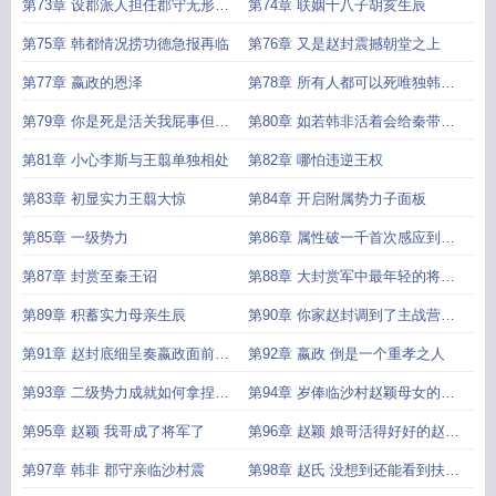
第73章 设郡派人担任郡守无形交
第74章 联姻十八子胡亥生辰
锋
第75章 韩都情况捞功德急报再临
第76章 又是赵封震撼朝堂之上
第77章 嬴政的恩泽
第78章 所有人都可以死唯独韩非
不能
第79章 你是死是活关我屁事但现
第80章 如若韩非活着会给秦带来
在别死
怎样改变
第81章 小心李斯与王翦单独相处
第82章 哪怕违逆王权
第83章 初显实力王翦大惊
第84章 开启附属势力子面板
第85章 一级势力
第86章 属性破一千首次感应到天
地灵气
第87章 封赏至秦王诏
第88章 大封赏军中最年轻的将军
求订阅
第89章 积蓄实力母亲生辰
第90章 你家赵封调到了主战营霸
道嬴政
第91章 赵封底细呈奏嬴政面前新
第92章 嬴政 倒是一个重孝之人
年快乐
第93章 二级势力成就如何拿捏嬴
第94章 岁俸临沙村赵颖母女的期
政
待
第95章 赵颖 我哥成了将军了
第96章 赵颖 娘哥活得好好的赵氏
震惊
第97章 韩非 郡守亲临沙村震
第98章 赵氏 没想到还能看到扶苏