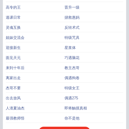
高专的王
晋升一级
逃课日常
拯救惠妈
灵魂互换
反转术式
姐妹交流会
特级咒具
迎接新生
星浆体
面见天元
巧遇脑花
来到十年后
教主杰哥
离家出走
偶遇狗卷
杰哥不要
特级女王
出去放风
偶遇275
人渣夏油杰
即将触摸真相
最强教师悟
你不是他