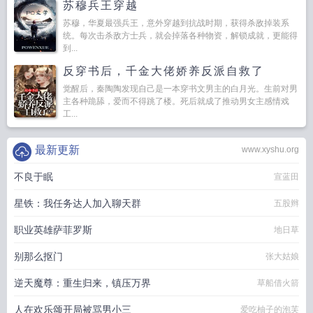
苏穆兵王穿越
苏穆，华夏最强兵王，意外穿越到抗战时期，获得杀敌掉装系
统。每次击杀敌方士兵，就会掉落各种物资，解锁成就，更能得
到...
反穿书后，千金大佬娇养反派自救了
觉醒后，秦陶陶发现自己是一本穿书文男主的白月光。生前对男
主各种跪舔，爱而不得跳了楼。死后就成了推动男女主感情戏
工...
最新更新
www.xyshu.org
不良于眠
宣蓝田
星铁：我任务达人加入聊天群
五股辫
职业英雄萨菲罗斯
地日草
别那么抠门
张大姑娘
逆天魔尊：重生归来，镇压万界
草船借火箭
人在欢乐颂开局被骂男小三
爱吃柚子的泡芙