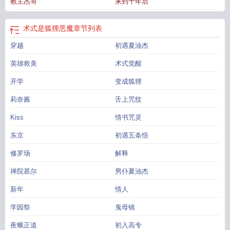
教主杰哥
来到十年后
人
狐狸老师恶魔学生
恶魔学生
狐狸恶魔的图片
电锯人 狐狸恶魔
梦幻西游恶
魔狐狸
狐狸和恶魔的头像
狐狸恶魔的能力
狐人术士
狐狸恶魔的代价
我想看狐
狸恶魔的图片
狐狸恶魔死了没
狐狸恶魔为什么跑了
狐狸恶魔手势
电锯人狐狸
术式是狐狸恶魔
章节列表
恶魔登场
恶魔高校狐狸母女
狐狸恶魔的契约条件
叩狐狸恶魔
穿越
初遇夏油杰
英雄救美
术式觉醒
开学
变成狐狸
莉奈酱
舌上咒纹
Kiss
情书咒灵
东京
初遇五条悟
修罗场
解释
禅院甚尔
男仆夏油杰
新年
情人
学园祭
鬼母镜
夜蛾正道
初入高专