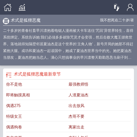
术式是狐狸恶魔
我不想死在二十岁
/著
二十多岁的青春社畜早川凛抱着电锯人漫画被大卡车送往‘咒回’异世界转生，喜得
系统绑定。系统告诉她:我们必须多多祓除咒灵才会变强，然后击败大魔王拯救世
界。落地就得知隔壁邻居夏油杰是这个世界的‘主角人物’，新号开局的她那不得赶
紧抱大腿。成功和夏油杰一起读国中，她成了夏油杰世界当中的光。她把夏油杰
当朋友，夏油杰把她当恋人。满心只想搞事业的早川凛整天勤勤恳恳当刷子到处
刷野提升实力，入高专之后，在四人组当中她也是实力最强做任务最积极的一
位。有她在面前顶着，哪个烂橘子也别想动她的伙伴!结果后来特级术式早川凛在
术式是狐狸恶魔
最新章节
一次任务中失踪。变成狐狸被教主杰抱在怀里的她发现自己来到了平行时空的十
你不是他
最强教师悟
年后，原来没有她存在的世界，竟然如此凄凉。特级术士:早川凛术式:狐狸恶魔
（电锯人那个）好消息是不用献祭肉.体。坏消息是会变成狐狸。Ooc警告Ooc警
即将触摸真相
人渣夏油杰
告Ooc警告萌新作者第一次写小说，大家的评论我都会看，有什么错误可以指出
来，也希望能和大家多多讨论剧情或者设定。
恶魔狐狸妮娜
电锯人狐狸恶魔
狐
偶遇275
出去放风
狸恶魔图片
链锯人狐狸恶魔
狐狸恶魔怎么画
术式是什么设定
恶魔高校狐狸八
特级女王
杰哥不要
坂
狐狸恶魔是死了还是跑了
恶魔高校狐狸
狐狸恶魔本体
狐狸恶魔白葡萄酒
恶
魔少女冷狐狸
秋 狐狸恶魔
恶魔狼可以和狐狸配吗
电锯人狐狸恶魔图
术式是想
偶遇狗卷
离家出走
象力免费阅读
术式是Cosplay
狐狸恶魔能力
术呆狐狸
狐狸老师
狐狸恶魔电锯