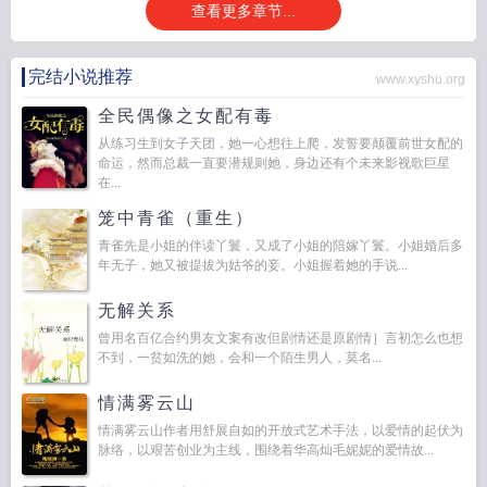
查看更多章节...
完结小说推荐
www.xyshu.org
全民偶像之女配有毒
从练习生到女子天团，她一心想往上爬，发誓要颠覆前世女配的
命运，然而总裁一直要潜规则她，身边还有个未来影视歌巨星
在...
笼中青雀（重生）
青雀先是小姐的伴读丫鬟，又成了小姐的陪嫁丫鬟。小姐婚后多
年无子，她又被提拔为姑爷的妾。小姐握着她的手说...
无解关系
曾用名百亿合约男友文案有改但剧情还是原剧情］言初怎么也想
不到，一贫如洗的她，会和一个陌生男人，莫名...
情满雾云山
情满雾云山作者用舒展自如的开放式艺术手法，以爱情的起伏为
脉络，以艰苦创业为主线，围绕着华高灿毛妮妮的爱情故...