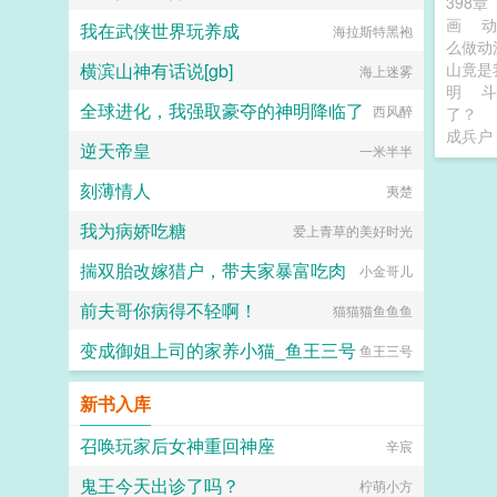
398章
画
我在武侠世界玩养成
海拉斯特黑袍
么做动
横滨山神有话说[gb]
山竟是
海上迷雾
明
斗
全球进化，我强取豪夺的神明降临了
西风醉
了？
成兵户
逆天帝皇
一米半半
刻薄情人
夷楚
我为病娇吃糖
爱上青草的美好时光
揣双胎改嫁猎户，带夫家暴富吃肉
小金哥儿
前夫哥你病得不轻啊！
猫猫猫鱼鱼鱼
变成御姐上司的家养小猫_鱼王三号
鱼王三号
新书入库
召唤玩家后女神重回神座
辛宸
鬼王今天出诊了吗？
柠萌小方