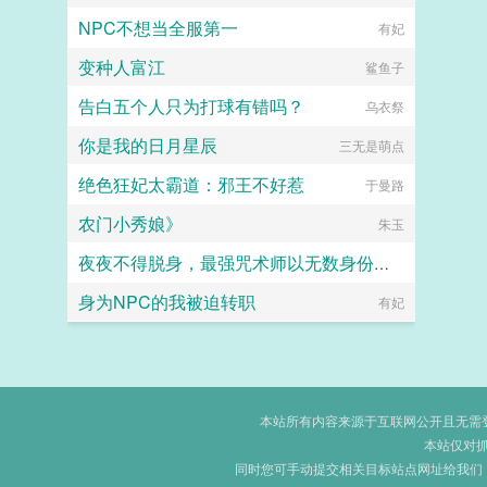
NPC不想当全服第一
有妃
变种人富江
鲨鱼子
告白五个人只为打球有错吗？
乌衣祭
你是我的日月星辰
三无是萌点
绝色狂妃太霸道：邪王不好惹
于曼路
农门小秀娘》
朱玉
夜夜不得脱身，最强咒术师以无数身份向我靠近
身为NPC的我被迫转职
烤橙
有妃
本站所有内容来源于互联网公开且无需登录
本站仅对
同时您可手动提交相关目标站点网址给我们