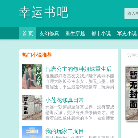
幸运书吧
首 页
玄幻修真
重生穿越
都市小说
军史小说
热门小说推荐
幸
荒唐公主的怨种姐妹重生后
推推超好看基友文我那陛下柔弱不能
自理大陈长公主永安，胸无点墨，骄
奢淫逸，平生最爱巧取豪夺，玩弄男
人，恶名远播。其胞弟登基后，长公
主更是不知收敛，常强掳良男入府。
小莲花修真日常
终有一日，长公主掳走了北定王的养
元连一朝穿越至修真世界，没有变成
子，激怒了北定王，使北定王谋反，
恶毒反派，更没有变成修仙奇才。他
带兵打入长安，手刃长公主。而宋知
看着自己通体碧绿的本体，被迫接受
鸢，就是倒霉的，长公主手帕交。与
了现实，变成了一朵莲花的现实。结
长公主同死后，宋知鸢重生回长公主
果还不等他畅想未来在修仙界称王称
我的玩家二周目
掳人现场。当务之急，第一件事就是
霸成为一方霸主，就被此地主人一位
直奔长公主闺房大喊一声捡起来！把
穿越成造物主的李砾，想要从蓝星招