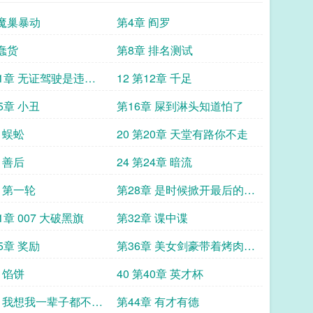
 魔巢暴动
第4章 阎罗
 蠢货
第8章 排名测试
11章 无证驾驶是违法
12 第12章 千足
15章 小丑
第16章 屎到淋头知道怕了
 蜈蚣
20 第20章 天堂有路你不走
 善后
24 第24章 暗流
 第一轮
第28章 是时候掀开最后的底
牌了
31章 007 大破黑旗
第32章 谍中谍
35章 奖励
第36章 美女剑豪带着烤肉过
来了
 馅饼
40 第40章 英才杯
章 我想我一辈子都不会
第44章 有才有德