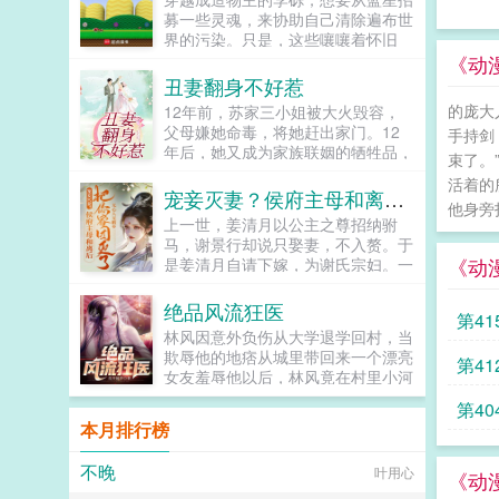
平平无奇却意外心狠手辣的少年威胁
衣裳给我捡起来！床帐里的永安长公
募一些灵魂，来协助自己清除遍布世
着签订了血契，从此成了苦逼的打工
主探出来一张妖媚的面来，惊喜的瞧
界的污染。只是，这些嚷嚷着怀旧
莲。元连抬头45°望天，长叹我不过
着宋知鸢道知鸢也要一起来吗？我来
服，二周目，救老婆的老乡们似乎点
《动
就是朵与世无争的小莲花。在这个修
你个大头鬼啊！再来脑袋都不保啦！
强过头了。幕后文，第四天灾，玩家
丑妻翻身不好惹
士满地跑，灵力乱窜的时代，人人都
求求你补药再打男人了啊北定王的大
的数量会越来越多。...
想拔尖修仙以求长生不老。而本体作
的庞大
12年前，苏家三小姐被大火毁容，
军都打到殿门口了姐妹你守点女德吧
为莲花的元连正计划着晒足日光浴，
父母嫌她命毒，将她赶出家门。12
他说不要不是欲擒故纵北定王耶律青
手持剑
等待舒展枝叶早日开花。而他的躺平
年后，她又成为家族联姻的牺牲品，
野，一生戎马，而立之年不曾成婚，
束了。
计划却被陈检打破，眼瞧着陈检夜夜
嫁给出名的浪荡公子。这还不算惨，
只将他的养子当亲子培养。奈何这养
活着的
习剑，日日修炼，争着要当修真界最
到了订婚现场，她被未婚夫嫌弃，当
子软弱无能，性格怯懦，难当大任，
宠妾灭妻？侯府主母和离后把你家团灭了
内卷的修士，作为打工莲也被督促一
他身旁
众退婚。情急之下，她给自己抓了个
耶律青野只能将人送回长安，让他去
上一世，姜清月以公主之尊招纳驸
起内卷。元连再度抬头仰望天空
替补未婚夫，顾家大少爷顾寒夜，完
做个富贵闲人。直到有一日，他听
马，谢景行却说只娶妻，不入赘。于
45°，长叹救命啊，我真的只是一朵
美打脸逆袭。更让人惊讶的是，姑娘
说，他的养子，在长安，给人，当，
《动
是姜清月自请下嫁，为谢氏宗妇。一
想要咸鱼摆烂的小莲花啊。然而躺平
一点都不丑，简直才貌双全，倾国倾
外室。据说还是三分之一外室，那女
朝产下双生子，她含辛茹苦抚养他们
的机会总是来得这般巧妙，果然他还
城。而看似温文尔雅的顾少，却是个
人一口气养了三个，他的养子是最不
长大，觉得自己的生活终于有了盼
是深受上天眷顾的小莲花，老天爷也
绝品风流狂医
狡诈的老狐狸...
得宠的那个。北定王缓缓挑眉。反了
第41
头。疼爱的长子披甲戴胄，凯旋之
不想让他多吃修炼的苦头。再说了，
天了？爹系猛男北定王26x活泼明媚
林风因意外负伤从大学退学回村，当
际，却毫不留情将她斩于利剑之下。
有这样一位内卷的老板在，迟早能站
小娇娇16人设封感谢齐九子推推超
欺辱他的地痞从城里带回来一个漂亮
第4
冷冷的说你根本不是我亲生母亲。一
到修真界巅峰位置，抱紧其大腿也是
好看基友文我那陛下柔弱不能自理by
女友羞辱他以后，林风竟在村里小河
直到死前，她才终于知道，原来她当
件极好的事呀，躺平目标指日可待。
周九续书号9125729苏蕴宜，世家庶
意外得到了古老传承，无相诀。自此
初产下的是龙凤胎，谢景行把她的亲
长篇剧情流文，撒娇卖萌可可爱爱莲
第4
女，生得夭桃秾李，偏偏生母卑微。
以后，且看林风嬉戏花丛，逍遥都
生女儿送走，接回和外室生的儿子作
本月排行榜
花受×平平无奇努力奋斗起点攻。最
她被父亲视作一份礼物，将要送给年
市！...
为谢府嫡长子。而她的女儿被他们一
后挂个预收被迫成为修真界第一卷王
近七十的淮江王。苏蕴宜只能在心里
剂药毒成了傻子，儿子被陷害的万箭
沈黎，现代社会资深牛马，平平无奇
不晚
叶用心
说我不愿。为了逃避不公的命运，她
《动
穿心而死，自己也死于一手养大的外
打工人，结果被一道雷劈到了修真界
盯上了那位客居自家东苑的表哥裴七