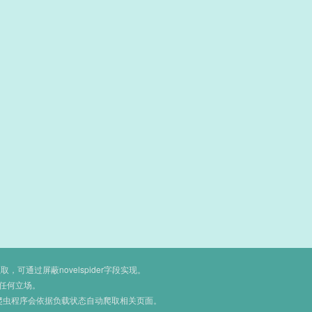
通过屏蔽novelspider字段实现。
任何立场。
爬虫程序会依据负载状态自动爬取相关页面。