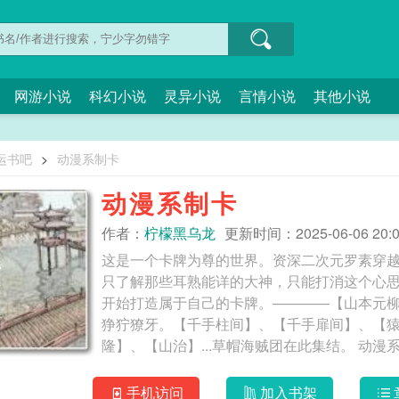
网游小说
科幻小说
灵异小说
言情小说
其他小说
运书吧
>
动漫系制卡
动漫系制卡
作者：
柠檬黑乌龙
更新时间：2025-06-06 20:0
这是一个卡牌为尊的世界。资深二次元罗素穿
只了解那些耳熟能详的大神，只能打消这个心
开始打造属于自己的卡牌。————【山本元柳
狰狞獠牙。【千手柱间】、【千手扉间】、【猿飞
隆】、【山治】...草帽海贼
手机访问
加入书架