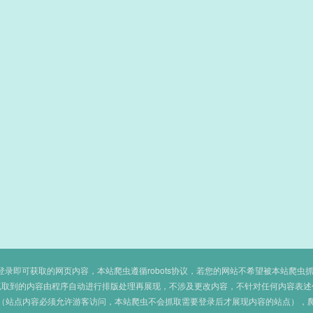
即可获取的网页内容，本站爬虫遵循robots协议，若您的网站不希望被本站爬虫抓取，可
抓取到的内容由程序自动进行排版处理再展现，不涉及更改内容，不针对任何内容表述
（站点内容必须允许游客访问，本站爬虫不会抓取需要登录后才展现内容的站点），