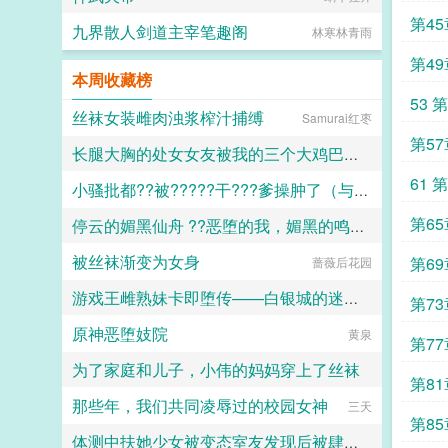
jpg
第4
九界散人剑道主宰笔趣阁
林寒林青雨
第4
本周收藏榜
53 
丝袜女装雌肉浊浆榨汁捕缚
Samurai红枣
第5
长腿大胸的处女女友被我的三个大鸡巴室友轮番调教，狠狠灌精直到怀孕
人什
61 
小骚批都??被?????干???爹操肿了（与狼共枕）
158330
第6
停云的媚黑仙舟 ??恶堕的我，媚黑的鸣火首席以及仙舟??
百无禁忌
在打
被丝袜渐变为女身
第6
蔷薇后花园
露露
游戏王雌熟妹卡即堕传——白银城的迷宫主?拉比丽斯篇
第7
原神恶堕妓院
丁骨
黄泉
第7
为了家庭和儿子，小伟的妈妈穿上了丝袜
第8
那些年，我们共同凌辱过的校园女神
daokee
三天
第8
体测中扶她少女被变态室友发现后被肆意玩弄