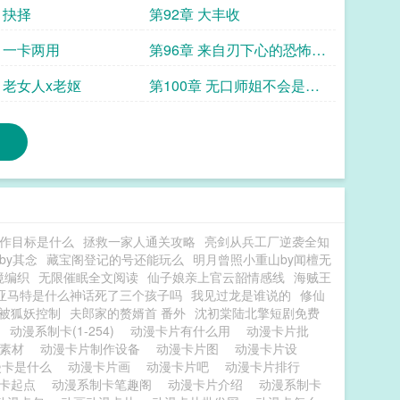
 抉择
第92章 大丰收
章 一卡两用
第96章 来自刃下心的恐怖威
慑力
章 老女人x老妪
第100章 无口师姐不会是战
狂
作目标是什么
拯救一家人通关攻略
亮剑从兵工厂逆袭全知
by其念
藏宝阁登记的号还能玩么
明月曾照小重山by闻檀无
境编织
无限催眠全文阅读
仙子娘亲上官云韶情感线
海贼王
亚马特是什么神话死了三个孩子吗
我见过龙是谁说的
修仙
被狐妖控制
夫郎家的赘婿首 番外
沈初棠陆北擎短剧免费
费
动漫系制卡(1-254)
动漫卡片有什么用
动漫卡片批
片素材
动漫卡片制作设备
动漫卡片图
动漫卡片设
漫卡是什么
动漫卡片画
动漫卡片吧
动漫卡片排行
制卡起点
动漫系制卡笔趣阁
动漫卡片介绍
动漫系制卡