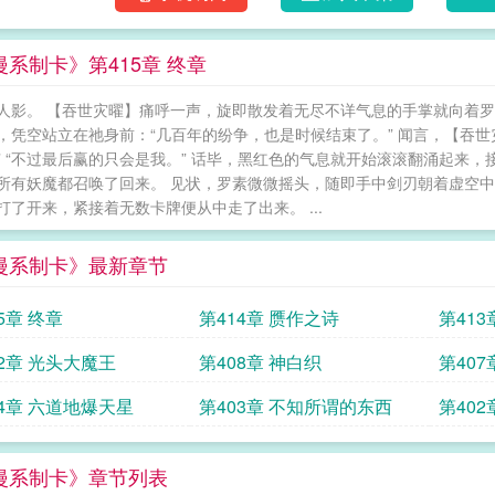
漫系制卡》第415章 终章
人影。 【吞世灾曜】痛呼一声，旋即散发着无尽不详气息的手掌就向着罗
，凭空站立在祂身前：“几百年的纷争，也是时候结束了。” 闻言，【吞
” “不过最后赢的只会是我。” 话毕，黑红色的气息就开始滚滚翻涌起来
所有妖魔都召唤了回来。 见状，罗素微微摇头，随即手中剑刃朝着虚空中
打了开来，紧接着无数卡牌便从中走了出来。 ...
漫系制卡》最新章节
5章 终章
第414章 赝作之诗
第41
哪个先
12章 光头大魔王
第408章 神白织
第40
像本来
04章 六道地爆天星
第403章 不知所谓的东西
第40
那么坏
漫系制卡》章节列表