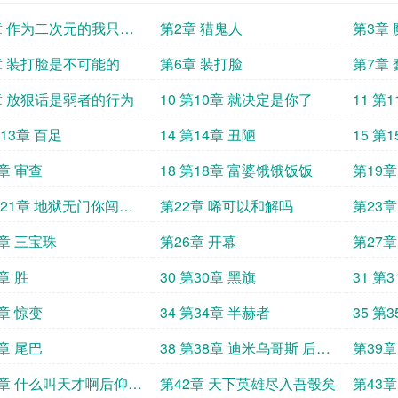
章 作为二次元的我只能
第2章 猎鬼人
第3章
漫卡了
章 装打脸是不可能的
第6章 装打脸
第7章
章 放狠话是弱者的行为
10 第10章 就决定是你了
11 第
行为
第13章 百足
14 第14章 丑陋
15 第
章 审查
18 第18章 富婆饿饿饭饭
第19章
第21章 地狱无门你闯进
第22章 唏可以和解吗
第23章
5章 三宝珠
第26章 开幕
第27章
章 胜
30 第30章 黑旗
31 第
章 惊变
34 第34章 半赫者
35 第
章 尾巴
38 第38章 迪米乌哥斯 后继
第39章
有人啊
1章 什么叫天才啊后仰
第42章 天下英雄尽入吾彀矣
第43