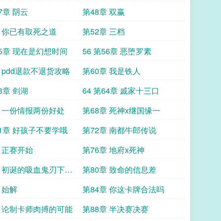
吧
47章 阴云
第48章 双赢
章 你已有取死之道
第52章 三档
55章 现在是幻想时间
56 第56章 恶堕罗素
章 pdd退款不退货攻略
第60章 我是铁人
63章 剑湖
64 第64章 戚家十三口
章 一份情报两份好处
第68章 死神x继国缘一
71章 好孩子不要学哦
第72章 南都牛郎传说
章 正赛开始
第76章 地府x死神
章 初诞的吸血鬼刃下心
第80章 致命的信息差
 始解
第84章 你这卡牌合法吗
章 论制卡师肉搏的可能
第88章 半决赛决赛