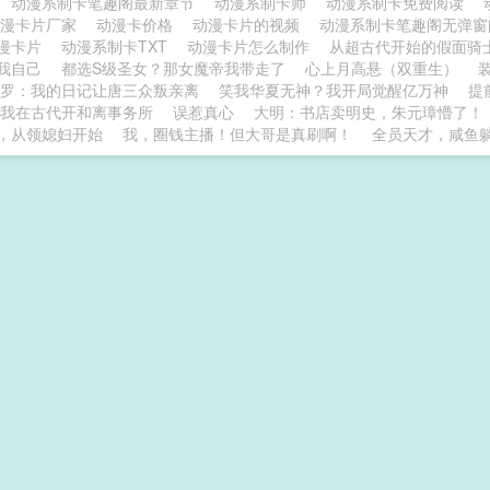
动漫系制卡笔趣阁最新章节
动漫系制卡师
动漫系制卡免费阅读
动漫卡片厂家
动漫卡价格
动漫卡片的视频
动漫系制卡笔趣阁无弹
漫卡片
动漫系制卡TXT
动漫卡片怎么制作
从超古代开始的假面骑
我自己
都选S级圣女？那女魔帝我带走了
心上月高悬（双重生）
罗：我的日记让唐三众叛亲离
笑我华夏无神？我开局觉醒亿万神
提
我在古代开和离事务所
误惹真心
大明：书店卖明史，朱元璋懵了！
，从领媳妇开始
我，圈钱主播！但大哥是真刷啊！
全员天才，咸鱼