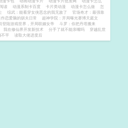
动漫卡包
动画动漫卡片
动漫卡片批发网
动漫卡怎么
窗阅读
动漫系制卡百度
卡片类动漫
动漫卡怎么做
怎
士
综武：能看穿女侠恶念的我无敌了
官场奇才：最强靠
装作恋爱脑的驯夫日常
超神学院：开局曝光赛博天庭文
前登陆游戏世界，开局联姻女帝
斗罗：你把丹塔搬来
我在修仙界开发新技术
分手了就不能亲嘴吗
穿越乱世
躺不平
读取大佬进度后