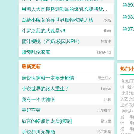
第8
用黑人大肉棒将迦勒底的爆乳长腿骚货英灵一个个的全都调教成发情媚黑母猪贱婊吧
愿璀璨的北极光永远闪耀
第9
白给小魔女的异世界魔物榨精之旅
克图格亚改二
佚名
第9
斗罗之我的武魂是√8
finer
要素
蜜汁樱桃（产奶,校园,NPH）
苦咖啡
超级乱伦家庭
ken9413
最新更新
热门
谁说快穿就一定要走剧情
黑土豆M
海贼
道
我
小说世界的路人重生了
Loeva
北郡
我有一本功德帐
的乙女
怀愫
里邪教
荣妃不荣
元梦卿尘
网站t
发
动
后宫的终点是太后[综穿]
翟佰里
计
榜
听说芥川无异能
鸩罹羽殇