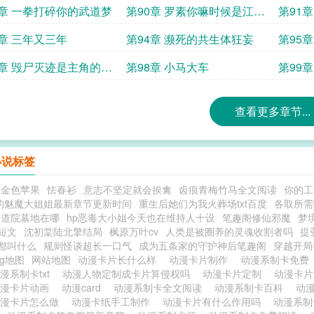
9章 一拳打碎你的武道梦
第90章 罗素你嘛时候是江省
第91章
第一啊
3章 三年又三年
第94章 濒死的共生体狂妄
第95
7章 毁尸灭迹是主角的必
第98章 小马大车
第99
养
查看更多章节...
小说标签
王金色苹果
怯春衫
意志不坚定就会挨禽
齿痕青梅竹马全文阅读
你的工
的魅魔大姐姐最新章节更新时间
重生后她们为我火葬场txt百度
各取所需
修道院墓地在哪
hp恶毒大小姐今天也在维持人十设
笔趣阁修仙邪魔
梦
短文
沈初棠陆北擎结局
枫原万叶cv
人类是被圈养的灵魂收割者吗
提
都叫什么
规则怪谈超长一口气
成为五条家的守护神后笔趣阁
穿越开局
ag地图
网站地图
动漫卡片长什么样
动漫卡片制作
动漫系制卡免
漫系制卡txt
动漫人物定制成卡片算侵权吗
动漫卡片定制
动漫卡
动漫卡片动画
动漫card
动漫系制卡全文阅读
动漫系制卡百科
动
动漫卡片怎么做
动漫卡纸手工制作
动漫卡片有什么作用吗
动漫系