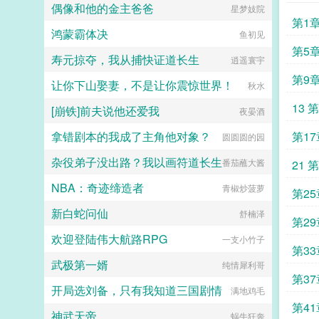
室子手上。重来一回，她要把这些仇
依旧要勤勤恳恳给系统打工。沈黎如
偶像和他的金主爸爸
星梦妓院
郎。传闻裴七郎出身名门，权势滔
这些恨，一点一点讨回来！想让我帮
果我有罪，请让法律制裁我。系统我
第1
天，偏他又是个温和端方的病美人，
忙养孩子？做梦！！...
们的目标是站在修真界的巅峰，踏破
鸿蒙霸体决
鱼初见
看起来十分好拿捏的样子月色下，苏
虚空羽化登仙！能当神仙？...
车动
蕴宜跌入裴七郎怀中，眸中含泪。表
第5
寿元掠夺，我从捕快证道长生
逍遥寰宇
哥救我。几度恩爱，数月缠绵，裴七
郎临别前对她说等我。这不过是必要
第9
让你下山娶妻，不是让你震惊世界！
秋水
的虚与委蛇，苏蕴宜心知肚明。她含
泪送走裴七郎，扭头又挑了个寒门士
13 
[崩铁]前夫说他还爱我
夜晏酒
子，谁知眼看好事将近，裴七郎竟去
而复返。手指捏住她的下巴，温雅君
拿错剧本的我成了主角他对象？
第17
圆圆圆的园
子笑意和煦表妹好狠的心啊，竟想将
朕始乱终弃么？裴七郎，真名裴玄，
杂役弟子没出路？我以画符道长生
番茄蘸大酱
21 
行七，正是当今陛下。苏蕴宜才知
道。心机美人x腹黑皇帝v前随榜更，
NBA：奇迹缔造者
青椒炒菠萝
来
v后日更1男女主彼此身心唯一2男女
第2
主无任何血缘关系3全文无道德完人
新白蛇问仙
舒楠泽
4传统大团圆结局。...
第29
欢迎登陆伟大航路RPG
一支小竹子
第33
武极第一婿
纯情犀利哥
第37
开局选刘备，只有我知道三国剧情
满地鸡毛
第4
神武天帝
蜗牛狂奔