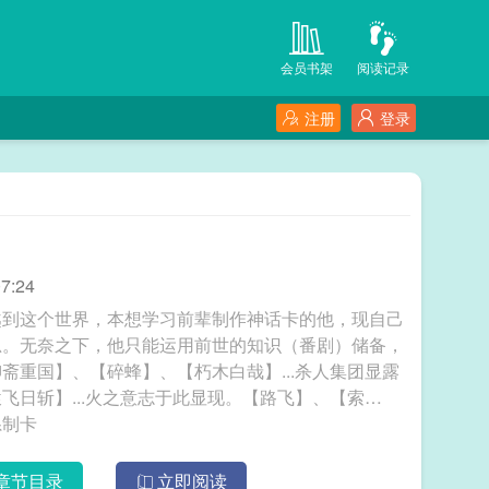
会员书架
阅读记录
注册
登录
7:24
越到这个世界，本想学习前辈制作神话卡的他，现自己
思。无奈之下，他只能运用前世的知识（番剧）储备，
斋重国】、【碎蜂】、【朽木白哉】...杀人集团显露
日斩】...火之意志于此显现。【路飞】、【索
团在此集结。 动漫系制卡
章节目录
立即阅读