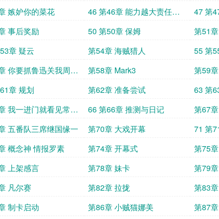
忘记你
5章 嫉妒你的菜花
46 第46章 能力越大责任越
47 第
大jpg
9章 事后奖励
50 第50章 保姆
第51
第53章 疑云
第54章 海贼猎人
55 第
7章 你要抓鲁迅关我周树
第58章 Mark3
第59
么事
第61章 规划
第62章 准备尝试
63 第
5章 我一进门就看见常威
66 第66章 推测与日记
第67
来福
9章 五番队三席继国缘一
第70章 大戏开幕
71 第
3章 概念神 情报罗素
第74章 开幕式
第75
7章 上架感言
第78章 妹卡
第79
4K
1章 凡尔赛
第82章 拉拢
第83章
5章 制卡启动
第86章 小贼猫娜美
第87