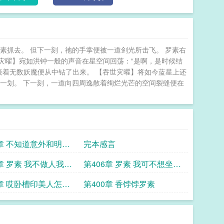
素抓去。 但下一刻，祂的手掌便被一道剑光所击飞。 罗素右
世灾曜】宛如洪钟一般的声音在星空间回荡：“是啊，是时候结
，接着无数妖魔便从中钻了出来。 【吞世灾曜】将如今蓝星上还
一划。 下一刻，一道向四周逸散着绚烂光芒的空间裂缝便在
3章 不知道意外和明天
完本感言
来
7章 罗素 我不做人我好
第406章 罗素 我可不想坐黄
就不是人
金马桶
2章 哎卧槽印美人怎么
第400章 香饽饽罗素