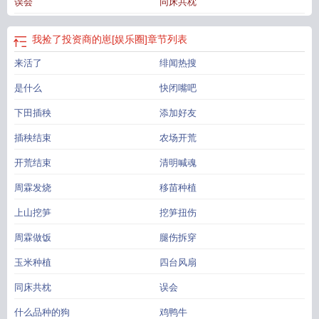
误会
同床共枕
捡了一个亿万富翁笔趣阁
我捡到了我自己
我捡到钱了
我捡了钱
我捡了她gl
我
捡到钱
我捡起了一地属性_全集漫画免费阅读(下拉式)- 奇漫屋
我捡起了一地属
性最新章节内容
我捡到
我捡了一个亿万富翁在线看
我捡了只重生的猫百度百
我捡了投资商的崽[娱乐圈]
章节列表
科
我捡起了一地属性 免费阅读
来活了
绯闻热搜
是什么
快闭嘴吧
下田插秧
添加好友
插秧结束
农场开荒
开荒结束
清明喊魂
周霖发烧
移苗种植
上山挖笋
挖笋扭伤
周霖做饭
腿伤拆穿
玉米种植
四台风扇
同床共枕
误会
什么品种的狗
鸡鸭牛