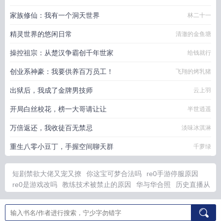
家族修仙：我有一个洞天世界
林二十一
精灵世界的悠闲日常
清澈的金鱼塘
操控祖宗：从楚汉争霸创千年世家
给钱就行
创业系神豪：我要供养百万员工！
飞翔的烤乳猪
出狱后，我成了金牌男技师
云上羽
开局白丝校花，榜一大哥请让让
半世逍遥
万倍返还，我收徒百无禁忌
淡味冰淇淋
重生八零小豆丁，手握空间聊天群
千萝绿
短剧禁欲大佬又宠又撩
你这宝可梦合法吗
re0手游停服原因
re0是游戏改吗
教练技术被禁止的原因
华与华合照
历史直播从
景帝开始
穿越末世觉醒异能
江菲晅
箱子里的修仙界
晋中镜uc
书城
禁欲大佬又甜又撩短剧免费观看
历史直播从景帝开始免费
阅读
慕娇靥by望烟txt
re0游戏是什么公司的
Re0官方游戏
南