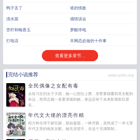
鸭子丢了
谁的情敌
清水面
感情误会
苦柠和晚香玉
梦醒停电
打电话
羊网恋必做的十件事
查看更多章节...
完结小说推荐
www.xyshu.org
全民偶像之女配有毒
从练习生到女子天团，她一心想往上爬，发誓要颠覆前世女配的
命运，然而总裁一直要潜规则她，身边还有个未来影视歌巨星
在...
年代文大佬的漂亮作精
程方秋生得千娇百媚，肤如凝脂，一睁开眼，居然成了一本七零
年代文里的炮灰女配。她无语望天，在这个充满限制...