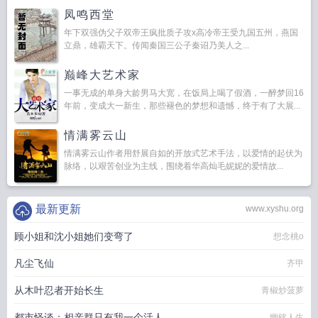
凤鸣西堂
年下双强伪父子双帝王疯批质子攻x高冷帝王受九国五州，燕国
立鼎，雄霸天下。传闻秦国三公子秦诏乃美人之...
巅峰大艺术家
一事无成的单身大龄男马大宽，在饭局上喝了假酒，一醉梦回16
年前，变成大一新生，那些褪色的梦想和遗憾，终于有了大展...
情满雾云山
情满雾云山作者用舒展自如的开放式艺术手法，以爱情的起伏为
脉络，以艰苦创业为主线，围绕着华高灿毛妮妮的爱情故...
最新更新
www.xyshu.org
顾小姐和沈小姐她们变弯了
想念桃o
凡尘飞仙
齐甲
从木叶忍者开始长生
青椒炒菠萝
都市怪谈：相亲群只有我一个活人
幽铭人生