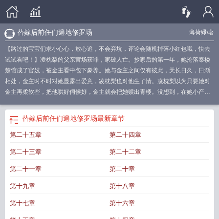
替嫁后前任们遍地修罗场
薄荷緑
/著
【路过的宝宝们求小心心，放心追，不会弃坑，评论会随机掉落小红包哦，快去
试试看吧！】凌枕梨的父亲官场获罪，家破人亡。抄家后的第一年，她沦落秦楼
楚馆成了官妓，被金主看中包下豢养。她与金主之间仅有彼此，天长日久，日渐
相处，金主时不时对她显露出爱意，凌枕梨也对他生了情。凌枕梨以为只要她对
金主再柔软些，把他哄好伺候好，金主就会把她赎出青楼。没想到，在她小产后
最难过最需要他时，他不仅让凌枕梨死心，还为娶妻，将她抛弃了。第二年，凌
枕梨摇身一变，成了人尽皆知的天生凤命的相府嫡女薛映月，不仅如此，她还将
替嫁后前任们遍地修罗场
最新章节
嫁进东宫做太子妃，与太子夫妻和睦，举案齐眉。没有人知道凌枕梨是从醉仙楼
第二十五章
第二十四章
赎出来替嫁的妓子，也因此得以瞒天过海。虽传闻太子性子冷淡，无情狠戾，但
待她却是极好。就在恩爱和谐，风光无限的好日子向她招手的时候，她看到了昔
第二十三章
第二十二章
日里在醉仙楼包下她的金主站在迎亲队伍的首位。并且他看起来跟即将要成为她
丈夫的太子殿下关系十分要好。更要命的是，他也看到她了。——燕国公萧崇珩
第二十一章
第二十章
乃舞阳长公主次子，位高权重，连皇室都对他寄予厚望，而他却在醉仙楼独宠一
第十九章
第十八章
个美貌妓子，与她夜夜笙歌。其母舞阳长公主得知此事，认定那女子魅惑轻佻，
威逼萧崇珩斩断此情。萧崇珩跪求许久，无奈为了权势地位，还是狠下心，将那
第十七章
第十六章
女子抛弃。将她抛弃后，萧崇珩后悔不已，思虑再三还是按耐不住，偷偷派人去