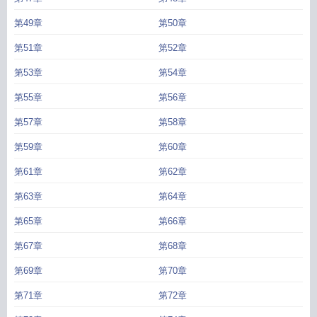
第49章
第50章
第51章
第52章
第53章
第54章
第55章
第56章
第57章
第58章
第59章
第60章
第61章
第62章
第63章
第64章
第65章
第66章
第67章
第68章
第69章
第70章
第71章
第72章