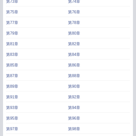
第73章
第74章
第75章
第76章
第77章
第78章
第79章
第80章
第81章
第82章
第83章
第84章
第85章
第86章
第87章
第88章
第89章
第90章
第91章
第92章
第93章
第94章
第95章
第96章
第97章
第98章