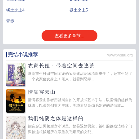
锈土之上4
锈土之上5
青赤
查看更多章节...
完结小说推荐
www.xyshu.org
农家长姐：带着空间去逃荒
逃荒重生种田空间团宠萌宝基建甜宠宋清瑶重生了，还重生到了
一个农家傻女身上！刚来，就看到恶毒...
情满雾云山
情满雾云山作者用舒展自如的开放式艺术手法，以爱情的起伏为
脉络，以艰苦创业为主线，围绕着华高灿毛妮妮的爱情故...
我们纯阴之体是这样的
韶音穿进男频后宫小说里。她是退婚男主，被打脸踩成渣整个门
派被连根拔起所在宗族灰飞烟灭的女配。...