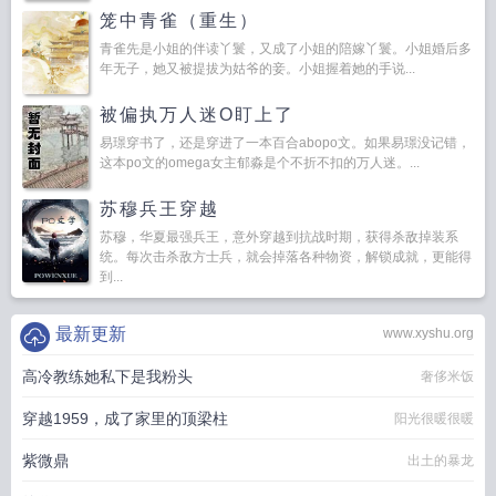
笼中青雀（重生）
青雀先是小姐的伴读丫鬟，又成了小姐的陪嫁丫鬟。小姐婚后多
年无子，她又被提拔为姑爷的妾。小姐握着她的手说...
被偏执万人迷O盯上了
易璟穿书了，还是穿进了一本百合abopo文。如果易璟没记错，
这本po文的omega女主郁淼是个不折不扣的万人迷。...
苏穆兵王穿越
苏穆，华夏最强兵王，意外穿越到抗战时期，获得杀敌掉装系
统。每次击杀敌方士兵，就会掉落各种物资，解锁成就，更能得
到...
最新更新
www.xyshu.org
高冷教练她私下是我粉头
奢侈米饭
穿越1959，成了家里的顶梁柱
阳光很暖很暖
紫微鼎
出土的暴龙