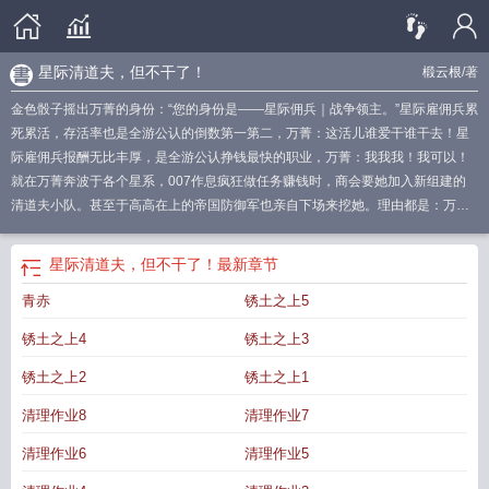
星际清道夫，但不干了！
椴云根
/著
金色骰子摇出万菁的身份：“您的身份是——星际佣兵｜战争领主。”星际雇佣兵累
死累活，存活率也是全游公认的倒数第一第二，万菁：这活儿谁爱干谁干去！星
际雇佣兵报酬无比丰厚，是全游公认挣钱最快的职业，万菁：我我我！我可以！
就在万菁奔波于各个星系，007作息疯狂做任务赚钱时，商会要她加入新组建的
清道夫小队。甚至于高高在上的帝国防御军也亲自下场来挖她。理由都是：万菁
很有天赋，非她不可。万菁很快发现，她这个所谓的“天赋”，无比诡异。她可以看
见正常人看不见的东西。而所谓的清道夫小队，清理的东西也诡异非常。一朝死
星际清道夫，但不干了！
最新章节
里逃生后，万菁想通了：老娘是来玩游戏挣钱的，为什么要乖乖听你们的话？随
青赤
锈土之上5
手扔了扫帚，撂担子不干了！可在商会眼里，不干=叛逃=造反=启动清理程序！
万菁想躺平躺不成，还背上通缉令被追杀，好好好，你们说我“危害帝国安全，两
锈土之上4
锈土之上3
面三刀”我便成全你们！万菁砸了公司与帝国的棋盘，直接拿着自己的棋子吃了对
方的王，托着下巴无害笑：“将军！”【航行指南】1.女主剧情流，男主挂件，感情
锈土之上2
锈土之上1
线基本没有2.女主最强！3.现实世界设定的是架空现代，比现在稍先进一些的时
清理作业8
清理作业7
代；游戏世界为公司帝国，发达星系赛博风，落后星系废土风。4.文中一切人
名、地名、公司名、职位名等均为虚构，如有雷同，实属巧合，没有任何现实隐
清理作业6
清理作业5
射，请勿过度解读。［清道夫］1.一种鱼类（ps.不造好不好吃:p）2.延生含义：