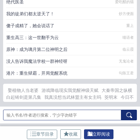
绝代医圣
爱吃醋的猫
我的徒弟们都太逆天了！
炒方便面
傻子成精了，她会说话了
重上
重生高三：这一世翻手为云
喵语者
原神：成为璃月第二位神明之后
临云霞
没人告诉我魔法学校一群神经呀
无鬼论者
港片：重生狱霸，开局觉醒系统
勾陈王君
娶植物人当老婆
游戏降临现实我觉醒神级天赋
大秦帝国之纵横
白起铸剑是第几集
我真没想当武林盟主有女主吗
筊明末
今日不
宜骗取神明
免费的穿越大秦成了白起的徒弟
渣男总裁别想跑有
没有
前男友成了顶头上司叫什么名字
林枫唐紫嫣短剧免费观看
全集剧情介绍
魔法少男日漫推荐
狼性总裁别过来
龙君by原今
全文
金庸武学穿越古龙世界
重生了谁还谈恋爱一口气看完动漫
大秦帝国之崛起白起
重生了谁还谈恋爱女主有哪些
水神是
我
章节目录
收藏
立即阅读
浑身刻满符文成就大道最强完本
猎物全文阅读
医修也要打遍天