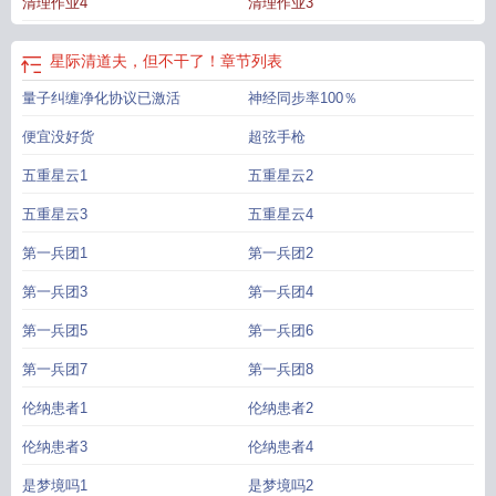
清理作业4
清理作业3
Scavenger在中世纪原本指的是向进入城市的商人收税的官方职位。但如今的
scavenger在游戏、影视作品等当中延生出许多含义：?拾荒者。?清洁工。?食腐
动物。
星际清洁工免费阅读
星际清洁工txt电子书在线
星际清道夫但不干了
星际
星际清道夫，但不干了！
章节列表
清洁工TXT电子书
星际清洁工结局是什么
星际清洁工笔趣阁TXT
星际清洁工无
量子纠缠净化协议已激活
神经同步率100％
弹窗
星际清洁工精校版结局
星际道义
星际清洁
星际清洁工笔趣阁最新章节更
新
星际清洁工笔趣阁最新章节更新消息
星际清洁工笔趣阁最新章节更新时间
星
便宜没好货
超弦手枪
际清算师
星际清洁工笔
星际清洁工
星际清洁工在线全文免费阅读
星际清洁工
TXT
五重星云1
星际清洁工免费
星际清理者txt
五重星云2
五重星云3
五重星云4
第一兵团1
第一兵团2
第一兵团3
第一兵团4
第一兵团5
第一兵团6
第一兵团7
第一兵团8
伦纳患者1
伦纳患者2
伦纳患者3
伦纳患者4
是梦境吗1
是梦境吗2