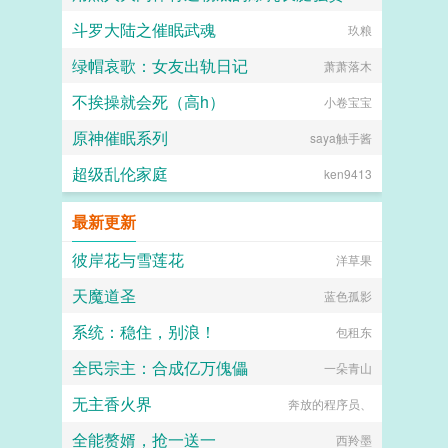
斗罗大陆之催眠武魂
克图格亚改二
玖粮
绿帽哀歌：女友出轨日记
萧萧落木
不挨操就会死（高h）
小卷宝宝
原神催眠系列
saya触手酱
超级乱伦家庭
ken9413
最新更新
彼岸花与雪莲花
洋草果
天魔道圣
蓝色孤影
系统：稳住，别浪！
包租东
全民宗主：合成亿万傀儡
一朵青山
无主香火界
奔放的程序员、
全能赘婿，抢一送一
西羚墨