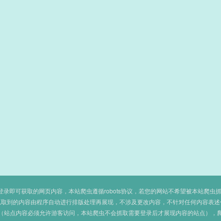
即可获取的网页内容，本站爬虫遵循robots协议，若您的网站不希望被本站爬虫抓取，可
抓取到的内容由程序自动进行排版处理再展现，不涉及更改内容，不针对任何内容表述
（站点内容必须允许游客访问，本站爬虫不会抓取需要登录后才展现内容的站点），