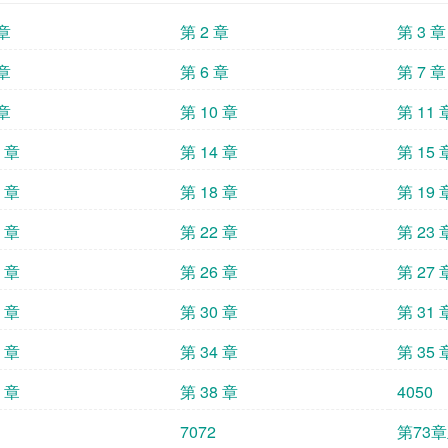
 章
第 2 章
第 3 章
 章
第 6 章
第 7 章
 章
第 10 章
第 11 
3 章
第 14 章
第 15 
7 章
第 18 章
第 19 
1 章
第 22 章
第 23 
5 章
第 26 章
第 27 
9 章
第 30 章
第 31 
3 章
第 34 章
第 35 
7 章
第 38 章
4050
7072
第73