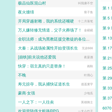
衫领口微张表情淡漠地用淡色的唇瓣
极品仙医混山村
笑，未免舍不得。哦？宫城十里，凤
叫我康不空
啊！！祖爹！对不起！是我说话太大
吞吐烟雾，易璟缓缓向写出郁淼的作
冠霞帔，金银珠玉贯满箱，另有玺印
第 1
声了！！第二本读者B狗塑适可而
者献上膝盖。难怪文中那些alpha要
夜火缠绵
一枚，权作信礼。儿臣秦诏笑的璀
骨子鱼
止，就算你重复强调五百次他是可爱
发疯，她看了也忍不住想喊姐姐请让
璨，忽又改了口，朕，是来迎娶您回
狗狗，但我只看到了一只舔狗，还是
第 5
我贴一下啊！郁淼有一个秘密。她知
开局穿越射雕，我的系统还嘴硬
家的。前期日常卖惨求宠博取父王怜
十二月落笔
不会汪汪叫的那种。还是读者B起猛
道未来会发生的所有事。那期间每一
爱的质子攻x每天外冷内热宠溺带娃
了，看到无敌阳光开朗大狗狗了，哪
第 9
个alpha的样子她都记得。易璟到来
万人嫌转修无情道，父子火葬场了！
的后爹受后期装乖假寐豺狼帝王攻x
金砚砚
里能领养，阿祖！我也要养阿祖！！
之前，郁淼每天都在数着日子等着复
高冷美强囚凤帝王受食用注意■时代
第三本读者C作者生活这么不如意，
仇，因此她清楚的知道易璟不是这个
第 1
架春秋平行时期，称呼及势力地图有
全职法师：成为黑教廷援交教徒的各位婊子
一定要搞这么五毒俱全的角色？写不
世界的人。但是易璟太可爱了。她是
私设。双方无任何亲缘关系，质子到
出来东西找个班上吧。还是读者
她世界里唯一的正常人，不会忽然发
大秦：从战场捡属性开始变强长生
第 1
他国后，称国君为父王。■端水互宠
无谅666
小磊子
CMD，祖神，我可真该死啊！第四
疯对她强取豪夺，也不会利用信息素
相爱相杀年龄差7岁年下强强身心
本第五本第六本楚祖怎么样，虽然演
在各种地方侮辱一样地占有，还会默
[崩铁]前夫说他还爱我
1v1欢迎收藏作者鞠躬jpg其他预收
夜晏酒
第 2
的一般，但我改得还行吧？系统你知
不作声地带她绕开所有的剧情点。因
（作者广告位3啵啵）■古耽戎马踏
道什么叫边缘角色吗？人气大爆角色
为易璟，上辈子那些恶心的alpha没
快穿：宿主真的只是替身！
秋棠心狠手辣权臣攻x老谋深算谋士
画秋
算什么边缘角色啊！！！TIPS12100
第 2
有一个能来到她的面前。郁淼爱易
受权臣技能之伺候娇生惯养的公子哥
存稿箱吐章节，偶尔抽空改错字2警
璟。只是易璟总是不开窍，每次亲近
不晚
儿。■古耽照我满怀冰雪忠犬糙汉暗
叶用心
惕祖哥感情牌，他是个狠人3wb短不
第 2
她到最后都会弹开，即使她说她愿
卫攻x狠戾变态王爷受被王爷一个巴
拉揪，随机掉落祖哥CG4论坛都会标
意。于是在情热期那天，郁淼提前丢
寿元掠夺，我从捕快证道长生
掌扇爽了。■古耽误我秦楼约高冷闷
逍遥寰宇
注发言时间，精确到秒，有用5是想
掉了抑制剂，处理掉了一直在烦她的
第 3
骚大将军x骄扬富贵小少爷被老婆倒
简单尝试各种题材的产物，专栏预收
alpha，脆弱的靠进了易璟怀里璟
豪商·女强
追又放弃，将军等会，小祖宗哎！■
少地瓜
有各个题材，收收菜呗w...
璟，我难受。帮帮我1始终1v12超听
东幻众神审判日疯批大佬x高冷之花
第 3
话小狗攻amp主人级别涩涩的诱受3
一人之下：一人往矣
为神清路的蓝星5s指挥长军官权昼，
英雄骑士
女a无挂件2023725文案已截图备
遇到一个顶级疯批罪犯。想杀我？试
6070
份。...
欢迎登陆伟大航路RPG
试接吻吗？■现耽第13个治疗师狂躁
一支小竹子