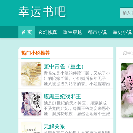
幸运书吧
首 页
玄幻修真
重生穿越
都市小说
军史小说
热门小说推荐
幸
笼中青雀（重生）
青雀先是小姐的伴读丫鬟，又成了小
姐的陪嫁丫鬟。小姐婚后多年无子，
她又被提拔为姑爷的妾。小姐握着她
的手说青雀，你信我，将来你的孩子
就是我的孩子，我必不会亏待了你。
腹黑王妃戏邪王
青雀信了。她先后生下一女一儿，都
她是21世纪的天才神医，却穿越成
养在小姐膝下。姑爷步步高升，先做
不受宠的弃妃，冷面王爷纳妾来恶心
尚书，又做丞相，她的一双儿女日渐
她，洞房花烛夜，居然让她这个王妃
长大，女儿如花貌美，儿子才学过
去伺候，想羞辱她是吧？行啊！她拿
人，人人都说，她的好日子要来了。
着几面旗子，对着床头摇旗呐...
无解关系
可女儿被送去和番儿子被打断双腿的
冬天，她也以嫉妒盗窃两重罪名，死
曾用名百亿合约男友文案有改但剧情