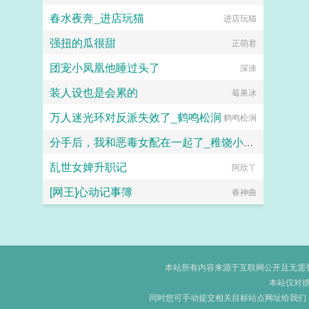
春水夜奔_进店玩猫
进店玩猫
强扭的瓜很甜
正萌君
团宠小凤凰他睡过头了
深涂
装人设也是会累的
莓果冰
万人迷光环对反派失效了_鹤鸣松涧
鹤鸣松涧
分手后，我和恶毒女配在一起了_稚饶小饼干
乱世女婢升职记
稚饶小饼干
阿欣丫
[网王]心动记事簿
春神曲
本站所有内容来源于互联网公开且无需登录
本站仅对
同时您可手动提交相关目标站点网址给我们