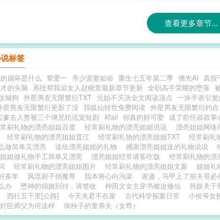
查看更多章节...
小说标签
里的崩坏是什么
挚爱一
帝少宠妻如命
重生七五年第二季
佛光AI
真假
天才的头脑
系统帮我追女人赵晓萱最新章节更新
全职高手荣耀的堕落
攻城狗
外星男友无限繁衍TXT
元始不灭决全文阅读顶点
一块手表引发
外星男友无限繁衍更新了没
我狐仙转世免费阅读
外星男友无限繁衍灼垚
卖爹去入赘被三个继兄轮流宠短剧
祁all
你真的好可爱
成了前任叔叔掌
经常刷礼物的漂亮姐姐百度
经常刷礼物的漂亮姐姐说说
漂亮姐姐网络
月
经常刷礼物的漂亮姐姐晋江
经常刷礼物的漂亮姐姐TXT
经常刷礼
么做简单又漂亮
送给漂亮姐姐的礼物
感谢漂亮姐姐送的礼物说说
给姐姐做礼物手工简单又漂亮
漂亮姐姐经常请客吃饭
经常刷礼物的漂
用词
经常刷礼物的漂亮姐姐图片
经常刷礼物的漂亮姐姐文案
姐姐礼
好多年
风流厨子俏魔尊
我本将心向沟渠
谢邀，马甲上了前夫哥必
么办
堕神的锦旗到付，请签收
种田文女主穿书被迫修仙
韩娱关于
西行五千里[公路]
今天夫君不在家
古代科学探案日常
小侯爷女
奸臣师父为何这样
病秧子的童养夫（女尊）