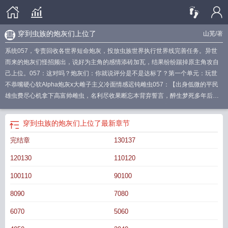
穿到虫族的炮灰们上位了
山芜
/著
系统057，专责回收各世界短命炮灰，投放虫族世界执行世界线完善任务。异世
而来的炮灰们怪招频出，说好为主角的感情添砖加瓦，结果纷纷踹掉原主角攻自
己上位。057：这对吗？炮灰们：你就说评分是不是达标了？第一个单元：玩世
不恭嘴硬心软Alpha炮灰x大雌子主义冷面情感迟钝雌虫057：【出身低微的平民
雄虫费尽心机拿下高富帅雌虫，名利尽收果断忘本背弃誓言，醉生梦死多年后得
知冷战多年的雌君重伤濒死，幡然悔悟后追妻火葬场。然而主角雌虫觉醒自我意
识后拼劲全力揭露雄虫的恶行，自己也因“休眠症”不得善终。请你修复世界线，改
穿到虫族的炮灰们上位了
最新章节
写be结局。】某Alpha：“虫族？我最擅长杀虫了。”“为他们的感情助力？”“那我插
完结章
130137
足助攻一下。”“什么叫上位？主角攻雄竞输了我有什么办法？”厄兰从未见过如此
奇葩的雄虫：对自己称兄道弟，对兄弟的相亲对象重拳出击。厄兰：我其实喜欢
120130
110120
温柔惹人怜的雄虫格雷：我也喜欢娇娇软软的Omega厄兰：……那？格雷：打一
架，武力值定位置。第二个单元：戏精雄狐妖宠妃x美色熏心的铁血虫帝057：
100110
90100
【卡萨维斯以铁血的手腕、顶级的战力统一了所有部族，在挑选雄君时，他偏偏
8090
7080
看上了对他不假辞色的洛菲迷。强取豪夺，你追我赶，在相爱得难舍难分之际，
一把尖刀刺进心脏，他才明白对方是政敌养的棋子。】某狐妖：“孽缘也要续？本
6070
5060
仙要扮演月老？”“这虫妖看我的眼神好奇怪。”“什么叫祸国妖妃？接受供养才有成