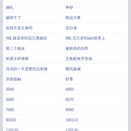
婚礼
争吵
被榨干了
商议大事
诶我不是主角吗
后日谈
if线 格雷穿到厄兰离婚后
if线 厄兰穿到abo世界上
第二个炮灰
被刺杀的虫帝
初遇卡萨维斯
主角配角齐登场
冷淡的一天需要找点刺激
耀武扬威
亲密接触
好香
3040
4050
5060
6070
7080
8090
90100
100110
110120
120130