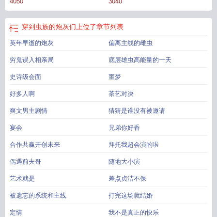
4050
3040
仙的机缘。”受尽情伤后，卡萨维斯发誓再也不会被美色所迷，雄虫只会影响他拔
刀的速度。“他好美……”“这次真的不一样！”第三个世界：自闭厌世末日异能者x
心机阴郁团欺雌虫第四个世界：种田文对照组圣父x嚣张跋扈星盗头领……1.单元
穿到虫族的炮灰们上位了
章节列表
文，强弱强强弱强可能都会有2.全部双洁1v1，非完美人设3.番外可点播
穿到虫族
英年早逝的炮灰
偏离主线的雌虫
的炮灰们上位了笔趣阁
穿到虫族做米虫作者奶茶甜加冰
穿到虫族的炮灰们上位
了by山芜
穿到虫族的炮灰们上位了 山芜
穿到虫族做米虫
穿越虫族后我成了论
穷鬼误入相亲局
底层雄虫高能量的一天
坛大佬 ...
穿到虫族的炮灰们上位了山
穿到虫族的炮灰们上位了山无全篇加番外
TXT
史诗级会面
穿到虫族的omega岁律txt
穿到虫族做米虫txt
噩梦
穿到虫族的炮灰们上位了山
芜
穿到虫族的炮灰们上位了TXT
穿到虫族的omega
穿到虫族的最渣雄主
穿到
好多人啊
茶艺对决
虫族的炮灰们上位了by
穿到虫族的炮灰们上位了 山芜 笔趣阁
穿到虫族的炮灰们
上位了番外
穿到虫族的炮灰们上位了晋江
穿到虫族去考研
穿到虫族的炮灰们上
爽文男主剧情
猜猜是谁没有被邀请
位了全文免费阅读
穿到虫族的omega 作者岁律
穿到虫族的omega岁律
穿到虫
宴会
兄弟你好香
族的炮灰们上位了百度
穿到虫族的炮灰们上位了免费阅
穿越虫族炮灰
合作共赢开创未来
拜托我超会演的啦
偶遇前夫哥
随地大小演
艺术就是
差点贞洁不保
被遗忘的系统和主线
打完这场就结婚
定情
我不是真正的快乐