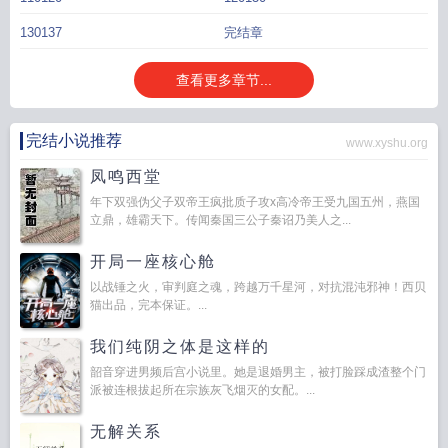
130137
完结章
查看更多章节...
完结小说推荐
www.xyshu.org
凤鸣西堂
年下双强伪父子双帝王疯批质子攻x高冷帝王受九国五州，燕国
立鼎，雄霸天下。传闻秦国三公子秦诏乃美人之...
开局一座核心舱
以战锤之火，审判庭之魂，跨越万千星河，对抗混沌邪神！西贝
猫出品，完本保证。...
我们纯阴之体是这样的
韶音穿进男频后宫小说里。她是退婚男主，被打脸踩成渣整个门
派被连根拔起所在宗族灰飞烟灭的女配。...
无解关系