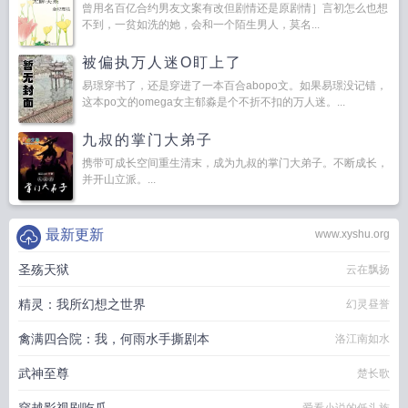
曾用名百亿合约男友文案有改但剧情还是原剧情］言初怎么也想
不到，一贫如洗的她，会和一个陌生男人，莫名...
被偏执万人迷O盯上了
易璟穿书了，还是穿进了一本百合abopo文。如果易璟没记错，
这本po文的omega女主郁淼是个不折不扣的万人迷。...
九叔的掌门大弟子
携带可成长空间重生清末，成为九叔的掌门大弟子。不断成长，
并开山立派。...
最新更新
www.xyshu.org
圣殇天狱
云在飘扬
精灵：我所幻想之世界
幻灵昼誉
禽满四合院：我，何雨水手撕剧本
洛江南如水
武神至尊
楚长歌