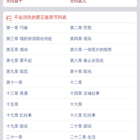
完结篇十
完结篇九
不会消失的爱正版
章节列表
第一章 巧缘
第二章 茫然
第三章 我的张清雨在何处
第四章 现实
第五章 感动
第六章 一张照片的报答
第七章 爱不起
第八章 缘止步至此
第九章 留恋
第十章 阳光
第十一章
十二章
十三章 再遇
十四章 京城往事
十五章
十六章
十七章 忆往事
十八章 忆往事
十九章 面试
二十章 面试
二十一章
二十二章 生活