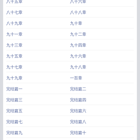
八十五章
八十六章
八十七章
八十八章
八十九章
九十章
九十一章
九十二章
九十三章
九十四章
九十五章
九十六章
九十七章
九十八章
九十九章
一百章
完结篇一
完结篇二
完结篇三
完结篇四
完结篇五
完结篇六
完结篇七
完结篇八
完结篇九
完结篇十