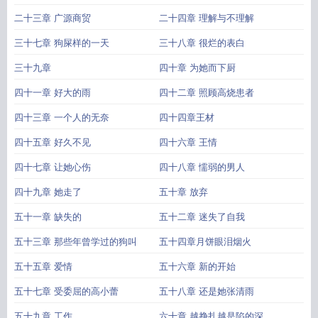
二十三章 广源商贸
二十四章 理解与不理解
三十七章 狗屎样的一天
三十八章 很烂的表白
三十九章
四十章 为她而下厨
四十一章 好大的雨
四十二章 照顾高烧患者
四十三章 一个人的无奈
四十四章王材
四十五章 好久不见
四十六章 王情
四十七章 让她心伤
四十八章 懦弱的男人
四十九章 她走了
五十章 放弃
五十一章 缺失的
五十二章 迷失了自我
五十三章 那些年曾学过的狗叫
五十四章月饼眼泪烟火
五十五章 爱情
五十六章 新的开始
五十七章 受委屈的高小蕾
五十八章 还是她张清雨
五十九章 工作
六十章 越挣扎越是陷的深